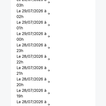
03h
Le 29/07/2026 à
02h
Le 29/07/2026 à
01h
Le 29/07/2026 à
00h
Le 28/07/2026 à
23h
Le 28/07/2026 à
22h
Le 28/07/2026 à
21h
Le 28/07/2026 à
20h
Le 28/07/2026 à
19h
Le 28/07/2026 à