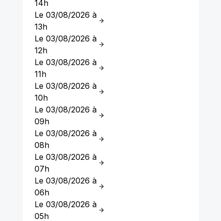
14h
Le 03/08/2026 à
13h
Le 03/08/2026 à
12h
Le 03/08/2026 à
11h
Le 03/08/2026 à
10h
Le 03/08/2026 à
09h
Le 03/08/2026 à
08h
Le 03/08/2026 à
07h
Le 03/08/2026 à
06h
Le 03/08/2026 à
05h