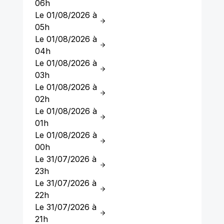
06h
Le 01/08/2026 à
05h
Le 01/08/2026 à
04h
Le 01/08/2026 à
03h
Le 01/08/2026 à
02h
Le 01/08/2026 à
01h
Le 01/08/2026 à
00h
Le 31/07/2026 à
23h
Le 31/07/2026 à
22h
Le 31/07/2026 à
21h