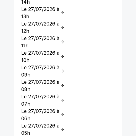
14h
Le 27/07/2026 à
13h
Le 27/07/2026 à
12h
Le 27/07/2026 à
11h
Le 27/07/2026 à
10h
Le 27/07/2026 à
09h
Le 27/07/2026 à
08h
Le 27/07/2026 à
07h
Le 27/07/2026 à
06h
Le 27/07/2026 à
05h