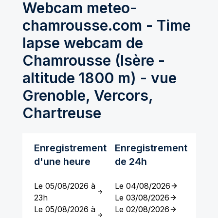
Webcam meteo-
chamrousse.com - Time
lapse webcam de
Chamrousse (Isère -
altitude 1800 m) - vue
Grenoble, Vercors,
Chartreuse
Enregistrement
Enregistrement
d'une heure
de 24h
Le 05/08/2026 à
Le 04/08/2026
23h
Le 03/08/2026
Le 05/08/2026 à
Le 02/08/2026