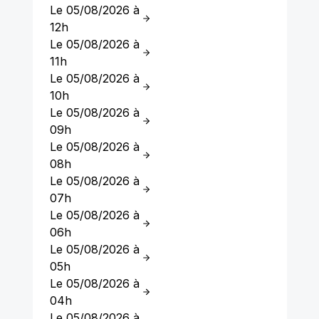
Le 05/08/2026 à
12h
Le 05/08/2026 à
11h
Le 05/08/2026 à
10h
Le 05/08/2026 à
09h
Le 05/08/2026 à
08h
Le 05/08/2026 à
07h
Le 05/08/2026 à
06h
Le 05/08/2026 à
05h
Le 05/08/2026 à
04h
Le 05/08/2026 à