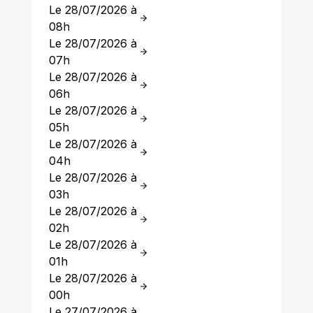
Le 28/07/2026 à
08h
Le 28/07/2026 à
07h
Le 28/07/2026 à
06h
Le 28/07/2026 à
05h
Le 28/07/2026 à
04h
Le 28/07/2026 à
03h
Le 28/07/2026 à
02h
Le 28/07/2026 à
01h
Le 28/07/2026 à
00h
Le 27/07/2026 à