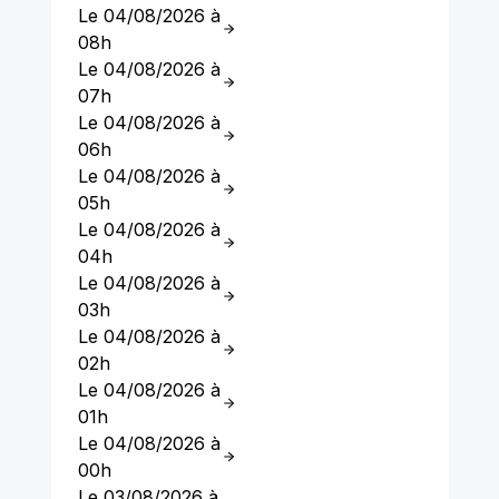
Le 04/08/2026 à
08h
Le 04/08/2026 à
07h
Le 04/08/2026 à
06h
Le 04/08/2026 à
05h
Le 04/08/2026 à
04h
Le 04/08/2026 à
03h
Le 04/08/2026 à
02h
Le 04/08/2026 à
01h
Le 04/08/2026 à
00h
Le 03/08/2026 à