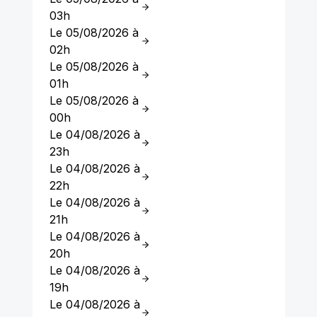
03h
Le 05/08/2026 à
02h
Le 05/08/2026 à
01h
Le 05/08/2026 à
00h
Le 04/08/2026 à
23h
Le 04/08/2026 à
22h
Le 04/08/2026 à
21h
Le 04/08/2026 à
20h
Le 04/08/2026 à
19h
Le 04/08/2026 à