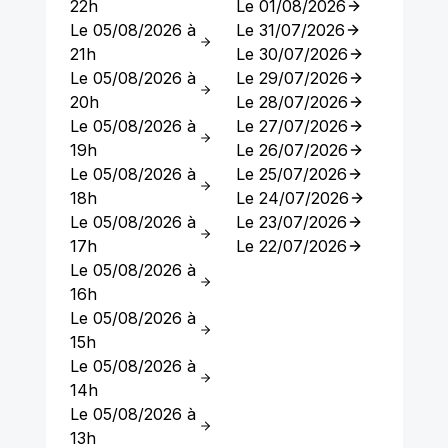
22h
Le 01/08/2026
Le 05/08/2026 à
Le 31/07/2026
21h
Le 30/07/2026
Le 05/08/2026 à
Le 29/07/2026
20h
Le 28/07/2026
Le 05/08/2026 à
Le 27/07/2026
19h
Le 26/07/2026
Le 05/08/2026 à
Le 25/07/2026
18h
Le 24/07/2026
Le 05/08/2026 à
Le 23/07/2026
17h
Le 22/07/2026
Le 05/08/2026 à
16h
Le 05/08/2026 à
15h
Le 05/08/2026 à
14h
Le 05/08/2026 à
13h