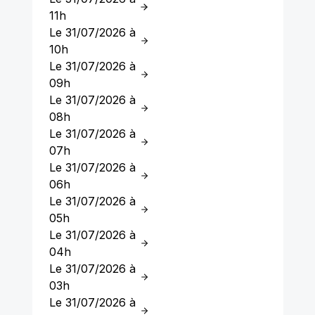
11h
Le 31/07/2026 à
10h
Le 31/07/2026 à
09h
Le 31/07/2026 à
08h
Le 31/07/2026 à
07h
Le 31/07/2026 à
06h
Le 31/07/2026 à
05h
Le 31/07/2026 à
04h
Le 31/07/2026 à
03h
Le 31/07/2026 à