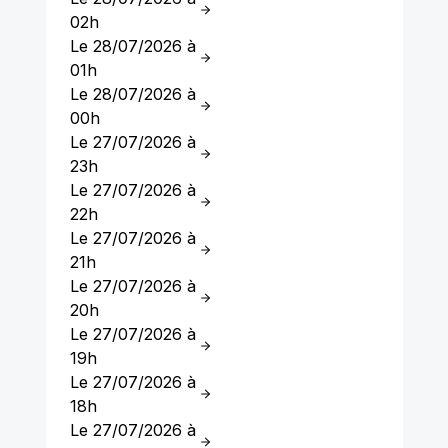
02h
Le 28/07/2026 à
01h
Le 28/07/2026 à
00h
Le 27/07/2026 à
23h
Le 27/07/2026 à
22h
Le 27/07/2026 à
21h
Le 27/07/2026 à
20h
Le 27/07/2026 à
19h
Le 27/07/2026 à
18h
Le 27/07/2026 à