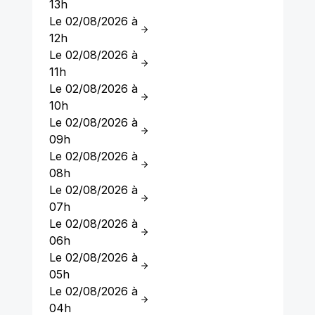
13h
Le 02/08/2026 à
12h
Le 02/08/2026 à
11h
Le 02/08/2026 à
10h
Le 02/08/2026 à
09h
Le 02/08/2026 à
08h
Le 02/08/2026 à
07h
Le 02/08/2026 à
06h
Le 02/08/2026 à
05h
Le 02/08/2026 à
04h