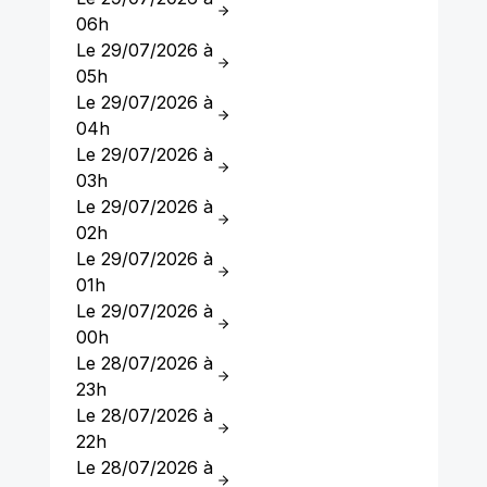
06h
Le 29/07/2026 à
05h
Le 29/07/2026 à
04h
Le 29/07/2026 à
03h
Le 29/07/2026 à
02h
Le 29/07/2026 à
01h
Le 29/07/2026 à
00h
Le 28/07/2026 à
23h
Le 28/07/2026 à
22h
Le 28/07/2026 à