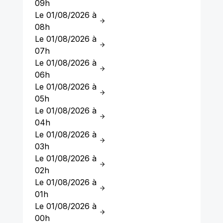
09h
Le 01/08/2026 à
08h
Le 01/08/2026 à
07h
Le 01/08/2026 à
06h
Le 01/08/2026 à
05h
Le 01/08/2026 à
04h
Le 01/08/2026 à
03h
Le 01/08/2026 à
02h
Le 01/08/2026 à
01h
Le 01/08/2026 à
00h