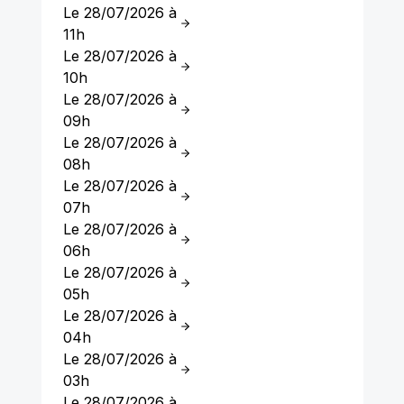
Le 28/07/2026 à
11h
Le 28/07/2026 à
10h
Le 28/07/2026 à
09h
Le 28/07/2026 à
08h
Le 28/07/2026 à
07h
Le 28/07/2026 à
06h
Le 28/07/2026 à
05h
Le 28/07/2026 à
04h
Le 28/07/2026 à
03h
Le 28/07/2026 à