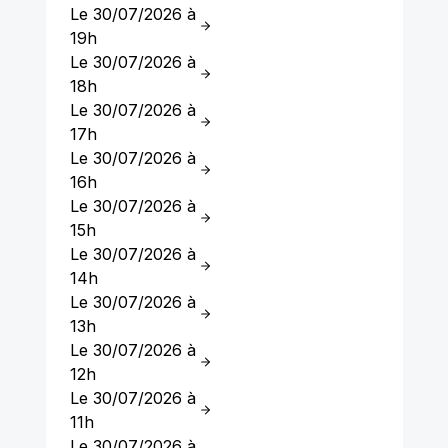
Le 30/07/2026 à
19h
Le 30/07/2026 à
18h
Le 30/07/2026 à
17h
Le 30/07/2026 à
16h
Le 30/07/2026 à
15h
Le 30/07/2026 à
14h
Le 30/07/2026 à
13h
Le 30/07/2026 à
12h
Le 30/07/2026 à
11h
Le 30/07/2026 à