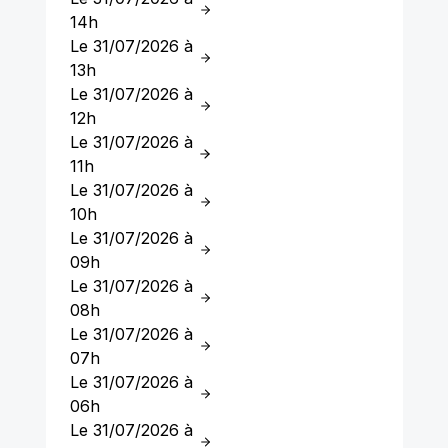
14h
Le 31/07/2026 à
13h
Le 31/07/2026 à
12h
Le 31/07/2026 à
11h
Le 31/07/2026 à
10h
Le 31/07/2026 à
09h
Le 31/07/2026 à
08h
Le 31/07/2026 à
07h
Le 31/07/2026 à
06h
Le 31/07/2026 à