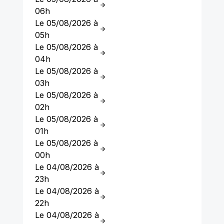
06h
Le 05/08/2026 à
05h
Le 05/08/2026 à
04h
Le 05/08/2026 à
03h
Le 05/08/2026 à
02h
Le 05/08/2026 à
01h
Le 05/08/2026 à
00h
Le 04/08/2026 à
23h
Le 04/08/2026 à
22h
Le 04/08/2026 à