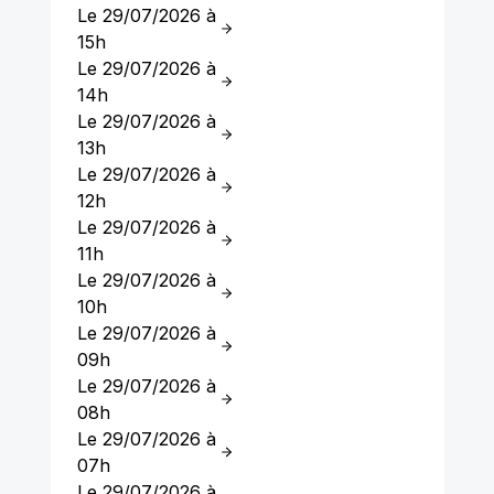
Le 29/07/2026 à
15h
Le 29/07/2026 à
14h
Le 29/07/2026 à
13h
Le 29/07/2026 à
12h
Le 29/07/2026 à
11h
Le 29/07/2026 à
10h
Le 29/07/2026 à
09h
Le 29/07/2026 à
08h
Le 29/07/2026 à
07h
Le 29/07/2026 à