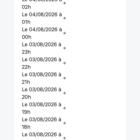
02h
Le 04/08/2026 à
01h
Le 04/08/2026 à
00h
Le 03/08/2026 à
23h
Le 03/08/2026 à
22h
Le 03/08/2026 à
21h
Le 03/08/2026 à
20h
Le 03/08/2026 à
19h
Le 03/08/2026 à
18h
Le 03/08/2026 à