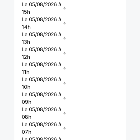
Le 05/08/2026 à
15h
Le 05/08/2026 à
14h
Le 05/08/2026 à
13h
Le 05/08/2026 à
12h
Le 05/08/2026 à
11h
Le 05/08/2026 à
10h
Le 05/08/2026 à
09h
Le 05/08/2026 à
08h
Le 05/08/2026 à
07h
Le 05/08/2026 à