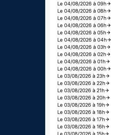
Le 04/08/2026 à 09h
Le 04/08/2026 à 08h
Le 04/08/2026 à 07h
Le 04/08/2026 à 06h
Le 04/08/2026 à 05h
Le 04/08/2026 à 04h
Le 04/08/2026 à 03h
Le 04/08/2026 à 02h
Le 04/08/2026 à 01h
Le 04/08/2026 à 00h
Le 03/08/2026 à 23h
Le 03/08/2026 à 22h
Le 03/08/2026 à 21h
Le 03/08/2026 à 20h
Le 03/08/2026 à 19h
Le 03/08/2026 à 18h
Le 03/08/2026 à 17h
Le 03/08/2026 à 16h
Le 03/08/2026 à 15h