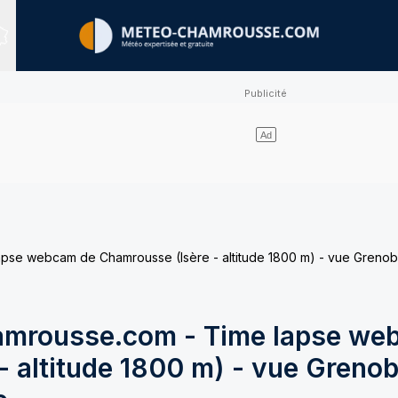
Sites expertisés
e webcam de Chamrousse (Isère - altitude 1800 m) - vue Grenobl
mrousse.com - Time lapse we
 altitude 1800 m) - vue Grenob