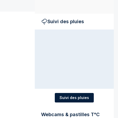
Suivi des pluies
Suivi des pluies
Webcams & pastilles T°C