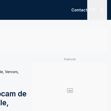
FR
Contact
Menu
Menu des
e, Vercors,
bcam de
le,