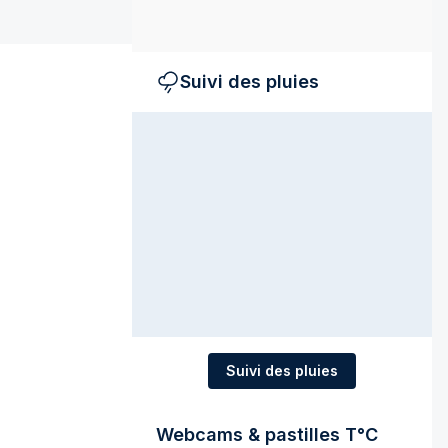
Suivi des pluies
Suivi des pluies
Webcams & pastilles T°C