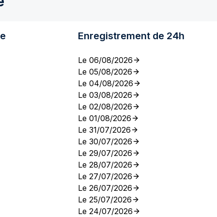
e
re
Enregistrement de 24h
Le 06/08/2026
Le 05/08/2026
Le 04/08/2026
Le 03/08/2026
Le 02/08/2026
Le 01/08/2026
Le 31/07/2026
Le 30/07/2026
Le 29/07/2026
Le 28/07/2026
Le 27/07/2026
Le 26/07/2026
Le 25/07/2026
Le 24/07/2026