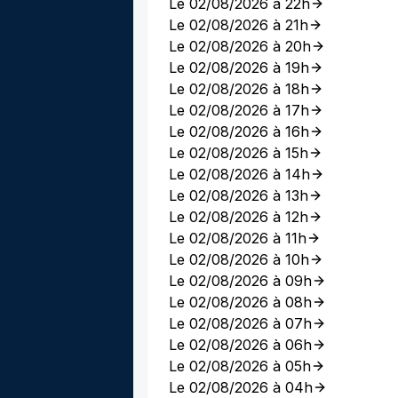
Le 02/08/2026 à 22h
Le 02/08/2026 à 21h
Le 02/08/2026 à 20h
Le 02/08/2026 à 19h
Le 02/08/2026 à 18h
Le 02/08/2026 à 17h
Le 02/08/2026 à 16h
Le 02/08/2026 à 15h
Le 02/08/2026 à 14h
Le 02/08/2026 à 13h
Le 02/08/2026 à 12h
Le 02/08/2026 à 11h
Le 02/08/2026 à 10h
Le 02/08/2026 à 09h
Le 02/08/2026 à 08h
Le 02/08/2026 à 07h
Le 02/08/2026 à 06h
Le 02/08/2026 à 05h
Le 02/08/2026 à 04h