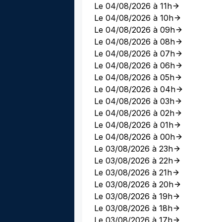
Le 04/08/2026 à 11h
Le 04/08/2026 à 10h
Le 04/08/2026 à 09h
Le 04/08/2026 à 08h
Le 04/08/2026 à 07h
Le 04/08/2026 à 06h
Le 04/08/2026 à 05h
Le 04/08/2026 à 04h
Le 04/08/2026 à 03h
Le 04/08/2026 à 02h
Le 04/08/2026 à 01h
Le 04/08/2026 à 00h
Le 03/08/2026 à 23h
Le 03/08/2026 à 22h
Le 03/08/2026 à 21h
Le 03/08/2026 à 20h
Le 03/08/2026 à 19h
Le 03/08/2026 à 18h
Le 03/08/2026 à 17h