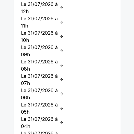
Le 31/07/2026 à
12h
Le 31/07/2026 à
11h
Le 31/07/2026 à
10h
Le 31/07/2026 à
09h
Le 31/07/2026 à
08h
Le 31/07/2026 à
07h
Le 31/07/2026 à
06h
Le 31/07/2026 à
05h
Le 31/07/2026 à
04h
Le 31/07/2026 à