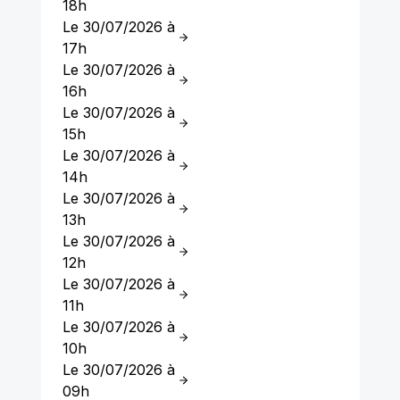
18h
Le 30/07/2026 à
17h
Le 30/07/2026 à
16h
Le 30/07/2026 à
15h
Le 30/07/2026 à
14h
Le 30/07/2026 à
13h
Le 30/07/2026 à
12h
Le 30/07/2026 à
11h
Le 30/07/2026 à
10h
Le 30/07/2026 à
09h