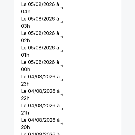
Le 05/08/2026 à
04h
Le 05/08/2026 à
03h
Le 05/08/2026 à
02h
Le 05/08/2026 à
01h
Le 05/08/2026 à
00h
Le 04/08/2026 à
23h
Le 04/08/2026 à
22h
Le 04/08/2026 à
21h
Le 04/08/2026 à
20h
Le 04/08/2026 à