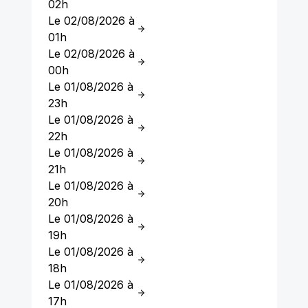
02h
Le 02/08/2026 à
01h
Le 02/08/2026 à
00h
Le 01/08/2026 à
23h
Le 01/08/2026 à
22h
Le 01/08/2026 à
21h
Le 01/08/2026 à
20h
Le 01/08/2026 à
19h
Le 01/08/2026 à
18h
Le 01/08/2026 à
17h