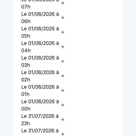
07h
Le 01/08/2026 à
06h
Le 01/08/2026 à
05h
Le 01/08/2026 à
04h
Le 01/08/2026 à
03h
Le 01/08/2026 à
02h
Le 01/08/2026 à
01h
Le 01/08/2026 à
00h
Le 31/07/2026 à
23h
Le 31/07/2026 à