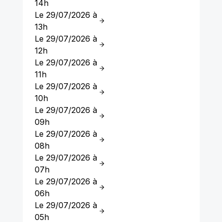
14h
Le 29/07/2026 à
13h
Le 29/07/2026 à
12h
Le 29/07/2026 à
11h
Le 29/07/2026 à
10h
Le 29/07/2026 à
09h
Le 29/07/2026 à
08h
Le 29/07/2026 à
07h
Le 29/07/2026 à
06h
Le 29/07/2026 à
05h