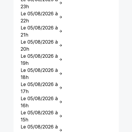
23h
Le 05/08/2026 à
22h
Le 05/08/2026 à
21h
Le 05/08/2026 à
20h
Le 05/08/2026 à
19h
Le 05/08/2026 à
18h
Le 05/08/2026 à
17h
Le 05/08/2026 à
16h
Le 05/08/2026 à
15h
Le 05/08/2026 à