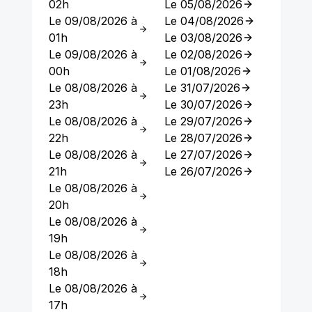
02h
Le 05/08/2026
Le 09/08/2026 à
Le 04/08/2026
01h
Le 03/08/2026
Le 09/08/2026 à
Le 02/08/2026
00h
Le 01/08/2026
Le 08/08/2026 à
Le 31/07/2026
23h
Le 30/07/2026
Le 08/08/2026 à
Le 29/07/2026
22h
Le 28/07/2026
Le 08/08/2026 à
Le 27/07/2026
21h
Le 26/07/2026
Le 08/08/2026 à
20h
Le 08/08/2026 à
19h
Le 08/08/2026 à
18h
Le 08/08/2026 à
17h