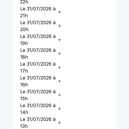
22h
Le 31/07/2026 à
21h
Le 31/07/2026 à
20h
Le 31/07/2026 à
19h
Le 31/07/2026 à
18h
Le 31/07/2026 à
17h
Le 31/07/2026 à
16h
Le 31/07/2026 à
15h
Le 31/07/2026 à
14h
Le 31/07/2026 à
13h