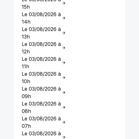
15h
Le 03/08/2026 à
14h
Le 03/08/2026 à
13h
Le 03/08/2026 à
12h
Le 03/08/2026 à
11h
Le 03/08/2026 à
10h
Le 03/08/2026 à
09h
Le 03/08/2026 à
08h
Le 03/08/2026 à
07h
Le 03/08/2026 à