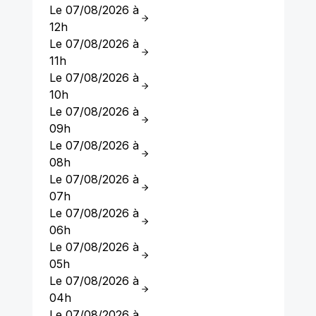
Le 07/08/2026 à
12h
Le 07/08/2026 à
11h
Le 07/08/2026 à
10h
Le 07/08/2026 à
09h
Le 07/08/2026 à
08h
Le 07/08/2026 à
07h
Le 07/08/2026 à
06h
Le 07/08/2026 à
05h
Le 07/08/2026 à
04h
Le 07/08/2026 à