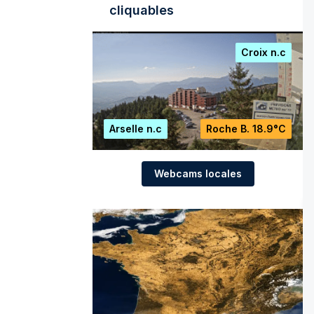
cliquables
Croix
n.c
Arselle
n.c
Roche B.
18.9°C
Webcams locales