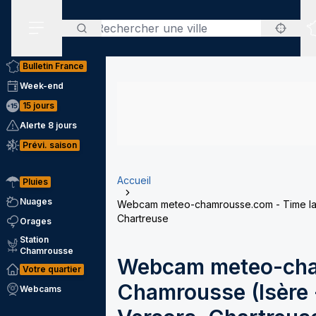
Rechercher
Menu secondaire
Bulletin France
Week-end
15 jours
Alerte 8 jours
Prévi. saison
Accueil
Pluies
Nuages
Webcam meteo-chamrousse.com - Time laps
Chartreuse
Orages
Station
Chamrousse
Webcam meteo-cha
Votre quartier
Chamrousse (Isère -
Webcams