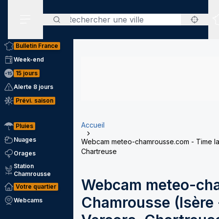
Rechercher
Menu secondaire
Bulletin France
Week-end
15 jours
Alerte 8 jours
Prévi. saison
Accueil
Pluies
Nuages
Webcam meteo-chamrousse.com - Time laps
Chartreuse
Orages
Station
Chamrousse
Webcam meteo-cha
Votre quartier
Chamrousse (Isère -
Webcams