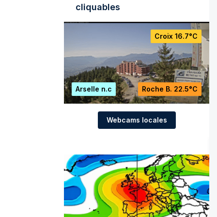
cliquables
Croix
16.7°C
Arselle
n.c
Roche B.
22.5°C
Webcams locales