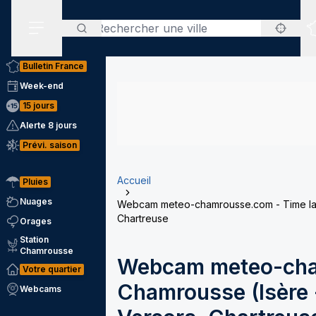
Rechercher
Menu secondaire
Bulletin France
Week-end
15 jours
Alerte 8 jours
Prévi. saison
Accueil
Pluies
Nuages
Webcam meteo-chamrousse.com - Time laps
Chartreuse
Orages
Station
Chamrousse
Webcam meteo-cha
Votre quartier
Chamrousse (Isère -
Webcams