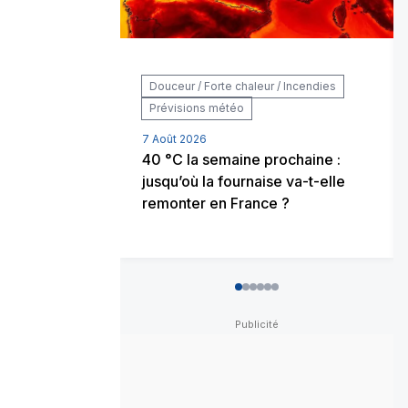
Douceur / Forte chaleur / Incendies
Prévisions météo
7 Août 2026
40 °C la semaine prochaine :
jusqu’où la fournaise va-t-elle
remonter en France ?
0
1
2
3
4
5