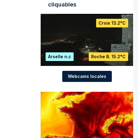
cliquables
Croix
13.2°C
Arselle
n.c
Roche B.
15.2°C
Webcams locales