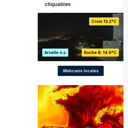
cliquables
Croix
13.2°C
Arselle
n.c
Roche B.
14.9°C
Webcams locales