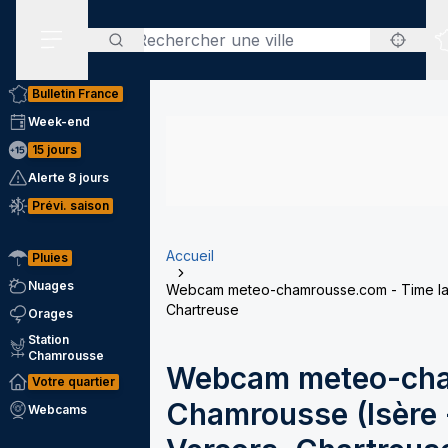
Rechercher
Menu secondaire
Bulletin France
Week-end
15 jours
Alerte 8 jours
Prévi. saison
Accueil
Pluies
Nuages
Webcam meteo-chamrousse.com - Time laps
Chartreuse
Orages
Station
Chamrousse
Webcam meteo-cha
Votre quartier
Chamrousse (Isère -
Webcams