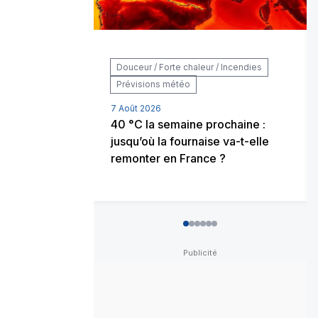
Douceur / Forte chaleur / Incendies
Prévisions météo
7 Août 2026
40 °C la semaine prochaine :
jusqu’où la fournaise va-t-elle
remonter en France ?
0
1
2
3
4
5