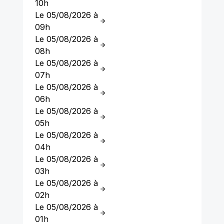
10h
Le 05/08/2026 à
09h
Le 05/08/2026 à
08h
Le 05/08/2026 à
07h
Le 05/08/2026 à
06h
Le 05/08/2026 à
05h
Le 05/08/2026 à
04h
Le 05/08/2026 à
03h
Le 05/08/2026 à
02h
Le 05/08/2026 à
01h