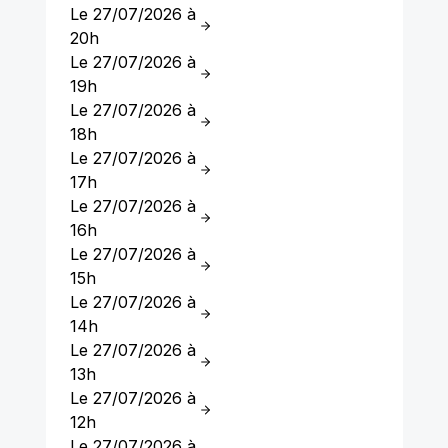
Le 27/07/2026 à
20h
Le 27/07/2026 à
19h
Le 27/07/2026 à
18h
Le 27/07/2026 à
17h
Le 27/07/2026 à
16h
Le 27/07/2026 à
15h
Le 27/07/2026 à
14h
Le 27/07/2026 à
13h
Le 27/07/2026 à
12h
Le 27/07/2026 à