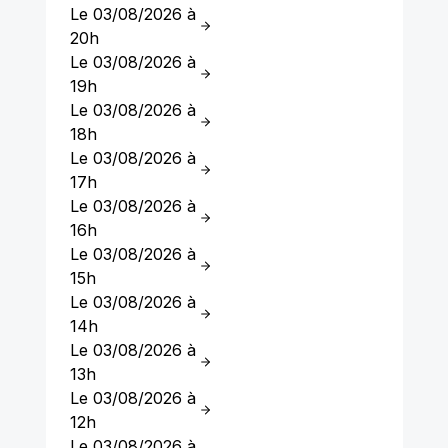
Le 03/08/2026 à
20h
Le 03/08/2026 à
19h
Le 03/08/2026 à
18h
Le 03/08/2026 à
17h
Le 03/08/2026 à
16h
Le 03/08/2026 à
15h
Le 03/08/2026 à
14h
Le 03/08/2026 à
13h
Le 03/08/2026 à
12h
Le 03/08/2026 à