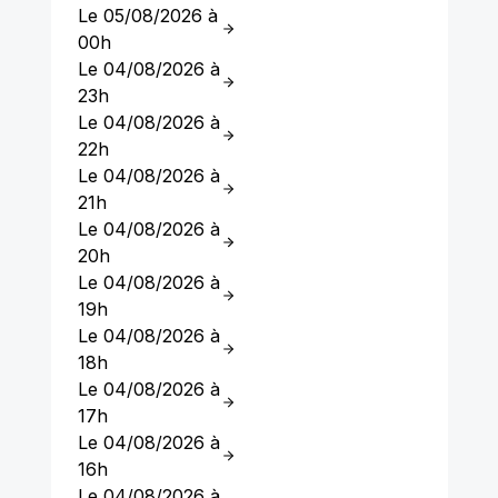
Le 05/08/2026 à
00h
Le 04/08/2026 à
23h
Le 04/08/2026 à
22h
Le 04/08/2026 à
21h
Le 04/08/2026 à
20h
Le 04/08/2026 à
19h
Le 04/08/2026 à
18h
Le 04/08/2026 à
17h
Le 04/08/2026 à
16h
Le 04/08/2026 à