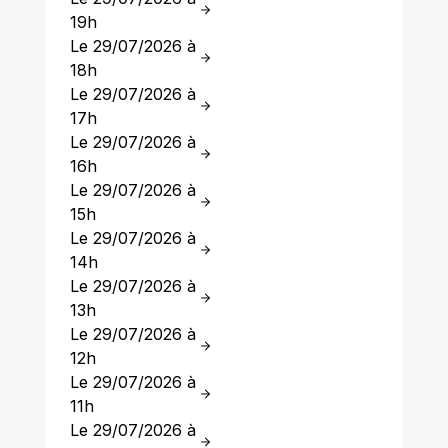
19h
Le 29/07/2026 à
18h
Le 29/07/2026 à
17h
Le 29/07/2026 à
16h
Le 29/07/2026 à
15h
Le 29/07/2026 à
14h
Le 29/07/2026 à
13h
Le 29/07/2026 à
12h
Le 29/07/2026 à
11h
Le 29/07/2026 à