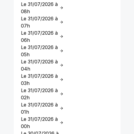
Le 31/07/2026 à
08h
Le 31/07/2026 à
07h
Le 31/07/2026 à
06h
Le 31/07/2026 à
05h
Le 31/07/2026 à
04h
Le 31/07/2026 à
03h
Le 31/07/2026 à
02h
Le 31/07/2026 à
01h
Le 31/07/2026 à
00h
Le 30/07/2026 à