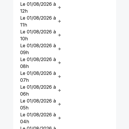
Le 01/08/2026 à
12h
Le 01/08/2026 à
11h
Le 01/08/2026 à
10h
Le 01/08/2026 à
09h
Le 01/08/2026 à
08h
Le 01/08/2026 à
07h
Le 01/08/2026 à
06h
Le 01/08/2026 à
05h
Le 01/08/2026 à
04h
Le 01/08/2026 à