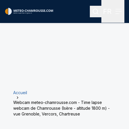
FR
Rechercher
Menu
Menu des
Accueil
Webcam meteo-chamrousse.com - Time lapse
webcam de Chamrousse (Isère - altitude 1800 m) -
vue Grenoble, Vercors, Chartreuse