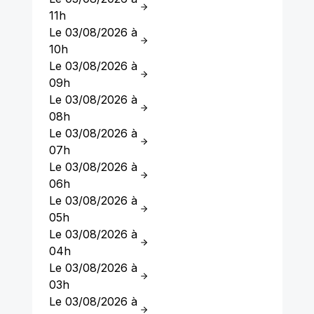
11h
Le 03/08/2026 à
10h
Le 03/08/2026 à
09h
Le 03/08/2026 à
08h
Le 03/08/2026 à
07h
Le 03/08/2026 à
06h
Le 03/08/2026 à
05h
Le 03/08/2026 à
04h
Le 03/08/2026 à
03h
Le 03/08/2026 à