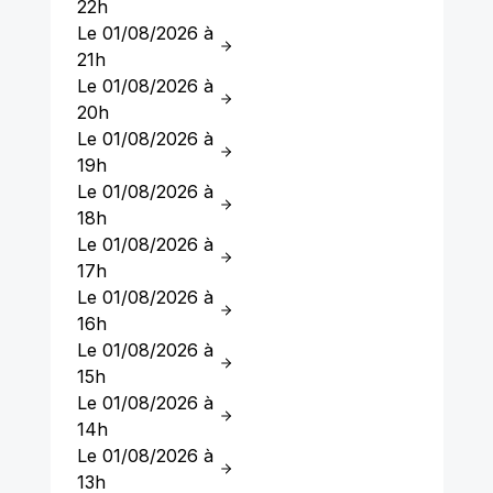
22h
Le 01/08/2026 à
21h
Le 01/08/2026 à
20h
Le 01/08/2026 à
19h
Le 01/08/2026 à
18h
Le 01/08/2026 à
17h
Le 01/08/2026 à
16h
Le 01/08/2026 à
15h
Le 01/08/2026 à
14h
Le 01/08/2026 à
13h