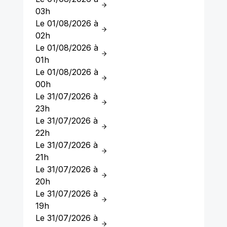
03h
Le 01/08/2026 à
02h
Le 01/08/2026 à
01h
Le 01/08/2026 à
00h
Le 31/07/2026 à
23h
Le 31/07/2026 à
22h
Le 31/07/2026 à
21h
Le 31/07/2026 à
20h
Le 31/07/2026 à
19h
Le 31/07/2026 à