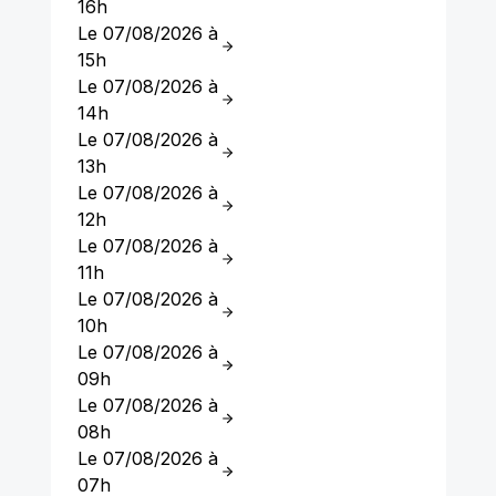
16h
Le 07/08/2026 à
15h
Le 07/08/2026 à
14h
Le 07/08/2026 à
13h
Le 07/08/2026 à
12h
Le 07/08/2026 à
11h
Le 07/08/2026 à
10h
Le 07/08/2026 à
09h
Le 07/08/2026 à
08h
Le 07/08/2026 à
07h