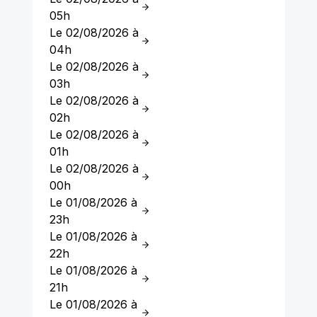
05h
Le 02/08/2026 à
04h
Le 02/08/2026 à
03h
Le 02/08/2026 à
02h
Le 02/08/2026 à
01h
Le 02/08/2026 à
00h
Le 01/08/2026 à
23h
Le 01/08/2026 à
22h
Le 01/08/2026 à
21h
Le 01/08/2026 à