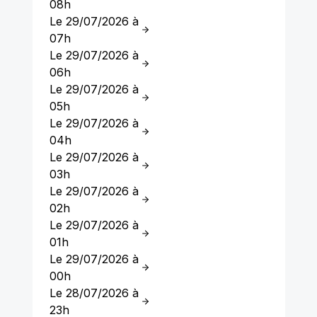
08h
Le 29/07/2026 à
07h
Le 29/07/2026 à
06h
Le 29/07/2026 à
05h
Le 29/07/2026 à
04h
Le 29/07/2026 à
03h
Le 29/07/2026 à
02h
Le 29/07/2026 à
01h
Le 29/07/2026 à
00h
Le 28/07/2026 à
23h