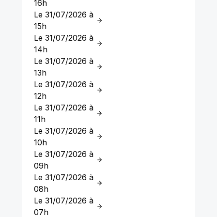
16h
Le 31/07/2026 à
15h
Le 31/07/2026 à
14h
Le 31/07/2026 à
13h
Le 31/07/2026 à
12h
Le 31/07/2026 à
11h
Le 31/07/2026 à
10h
Le 31/07/2026 à
09h
Le 31/07/2026 à
08h
Le 31/07/2026 à
07h