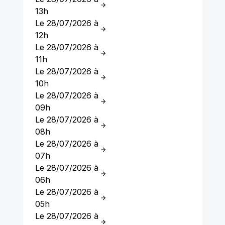
13h
Le 28/07/2026 à
12h
Le 28/07/2026 à
11h
Le 28/07/2026 à
10h
Le 28/07/2026 à
09h
Le 28/07/2026 à
08h
Le 28/07/2026 à
07h
Le 28/07/2026 à
06h
Le 28/07/2026 à
05h
Le 28/07/2026 à