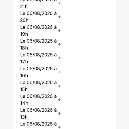
21h
Le 06/08/2026 à
20h
Le 06/08/2026 à
19h
Le 06/08/2026 à
18h
Le 06/08/2026 à
17h
Le 06/08/2026 à
16h
Le 06/08/2026 à
15h
Le 06/08/2026 à
14h
Le 06/08/2026 à
13h
Le 06/08/2026 à