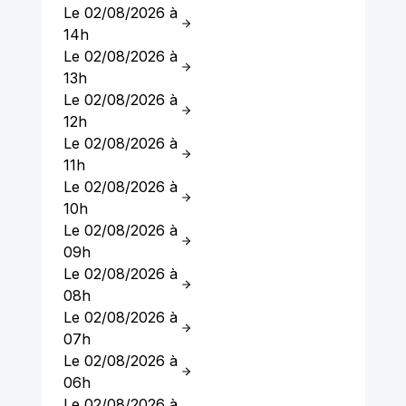
Le 02/08/2026 à
14h
Le 02/08/2026 à
13h
Le 02/08/2026 à
12h
Le 02/08/2026 à
11h
Le 02/08/2026 à
10h
Le 02/08/2026 à
09h
Le 02/08/2026 à
08h
Le 02/08/2026 à
07h
Le 02/08/2026 à
06h
Le 02/08/2026 à