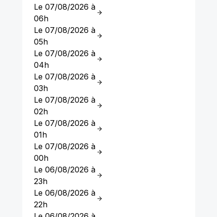
Le 07/08/2026 à
06h
Le 07/08/2026 à
05h
Le 07/08/2026 à
04h
Le 07/08/2026 à
03h
Le 07/08/2026 à
02h
Le 07/08/2026 à
01h
Le 07/08/2026 à
00h
Le 06/08/2026 à
23h
Le 06/08/2026 à
22h
Le 06/08/2026 à