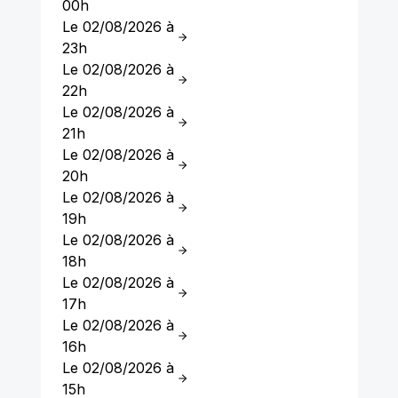
00h
Le 02/08/2026 à
23h
Le 02/08/2026 à
22h
Le 02/08/2026 à
21h
Le 02/08/2026 à
20h
Le 02/08/2026 à
19h
Le 02/08/2026 à
18h
Le 02/08/2026 à
17h
Le 02/08/2026 à
16h
Le 02/08/2026 à
15h