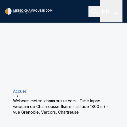
FR
Rechercher
Menu
Menu des
Accueil
Webcam meteo-chamrousse.com - Time lapse
webcam de Chamrousse (Isère - altitude 1800 m) -
vue Grenoble, Vercors, Chartreuse