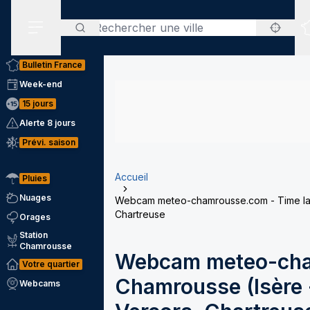
Rechercher
Menu secondaire
Bulletin France
Week-end
15 jours
Alerte 8 jours
Prévi. saison
Accueil
Pluies
Nuages
Webcam meteo-chamrousse.com - Time laps
Chartreuse
Orages
Station
Chamrousse
Webcam meteo-cha
Votre quartier
Chamrousse (Isère -
Webcams