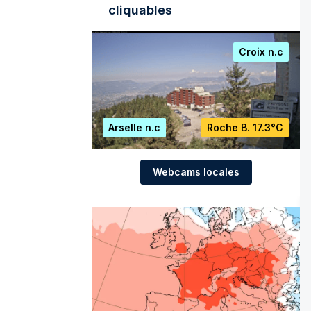
cliquables
Croix
n.c
Arselle
n.c
Roche B.
17.3°C
Webcams locales