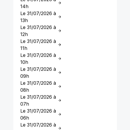
14h
Le 31/07/2026 à
13h
Le 31/07/2026 à
12h
Le 31/07/2026 à
11h
Le 31/07/2026 à
10h
Le 31/07/2026 à
09h
Le 31/07/2026 à
08h
Le 31/07/2026 à
07h
Le 31/07/2026 à
06h
Le 31/07/2026 à