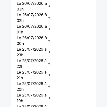
Le 26/07/2026 à
03h
Le 26/07/2026 à
02h
Le 26/07/2026 à
01h
Le 26/07/2026 à
00h
Le 25/07/2026 à
23h
Le 25/07/2026 à
22h
Le 25/07/2026 à
21h
Le 25/07/2026 à
20h
Le 25/07/2026 à
19h
Le 25/07/2026 à