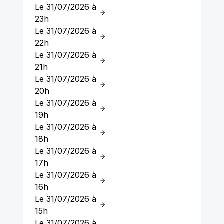
Le 31/07/2026 à
23h
Le 31/07/2026 à
22h
Le 31/07/2026 à
21h
Le 31/07/2026 à
20h
Le 31/07/2026 à
19h
Le 31/07/2026 à
18h
Le 31/07/2026 à
17h
Le 31/07/2026 à
16h
Le 31/07/2026 à
15h
Le 31/07/2026 à