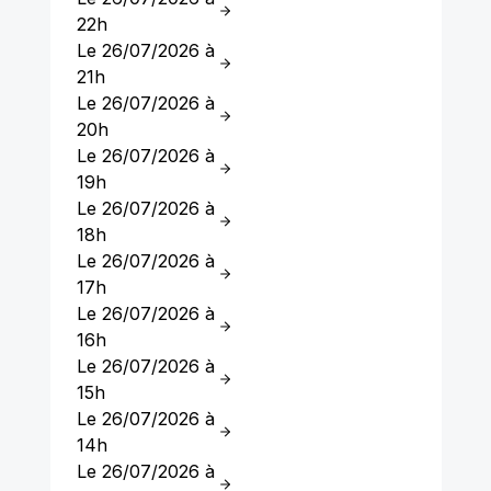
22h
Le 26/07/2026 à
21h
Le 26/07/2026 à
20h
Le 26/07/2026 à
19h
Le 26/07/2026 à
18h
Le 26/07/2026 à
17h
Le 26/07/2026 à
16h
Le 26/07/2026 à
15h
Le 26/07/2026 à
14h
Le 26/07/2026 à