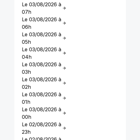
Le 03/08/2026 à
07h
Le 03/08/2026 à
06h
Le 03/08/2026 à
05h
Le 03/08/2026 à
04h
Le 03/08/2026 à
03h
Le 03/08/2026 à
02h
Le 03/08/2026 à
01h
Le 03/08/2026 à
00h
Le 02/08/2026 à
23h
Le 02/08/2026 à