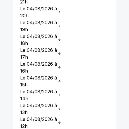
21h
Le 04/08/2026 à
20h
Le 04/08/2026 à
19h
Le 04/08/2026 à
18h
Le 04/08/2026 à
17h
Le 04/08/2026 à
16h
Le 04/08/2026 à
15h
Le 04/08/2026 à
14h
Le 04/08/2026 à
13h
Le 04/08/2026 à
12h