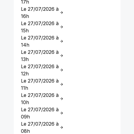
17h
Le 27/07/2026 à
16h
Le 27/07/2026 à
15h
Le 27/07/2026 à
14h
Le 27/07/2026 à
13h
Le 27/07/2026 à
12h
Le 27/07/2026 à
11h
Le 27/07/2026 à
10h
Le 27/07/2026 à
09h
Le 27/07/2026 à
08h