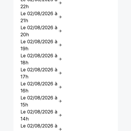
22h
Le 02/08/2026 à
21h
Le 02/08/2026 à
20h
Le 02/08/2026 à
19h
Le 02/08/2026 à
18h
Le 02/08/2026 à
17h
Le 02/08/2026 à
16h
Le 02/08/2026 à
15h
Le 02/08/2026 à
14h
Le 02/08/2026 à