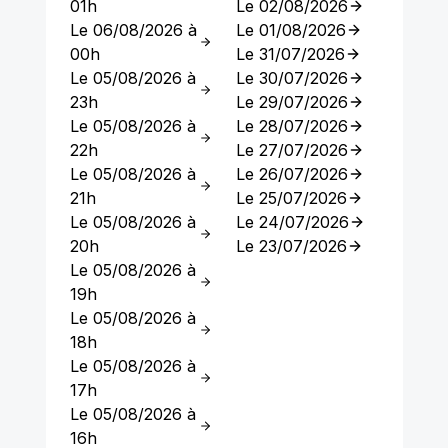
01h
Le 02/08/2026
Le 06/08/2026 à
Le 01/08/2026
00h
Le 31/07/2026
Le 05/08/2026 à
Le 30/07/2026
23h
Le 29/07/2026
Le 05/08/2026 à
Le 28/07/2026
22h
Le 27/07/2026
Le 05/08/2026 à
Le 26/07/2026
21h
Le 25/07/2026
Le 05/08/2026 à
Le 24/07/2026
20h
Le 23/07/2026
Le 05/08/2026 à
19h
Le 05/08/2026 à
18h
Le 05/08/2026 à
17h
Le 05/08/2026 à
16h