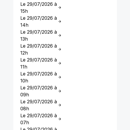
Le 29/07/2026 à
15h
Le 29/07/2026 à
14h
Le 29/07/2026 à
13h
Le 29/07/2026 à
12h
Le 29/07/2026 à
11h
Le 29/07/2026 à
10h
Le 29/07/2026 à
09h
Le 29/07/2026 à
08h
Le 29/07/2026 à
07h
Le 29/07/2026 à