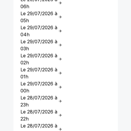
06h
Le 29/07/2026 à
05h
Le 29/07/2026 à
04h
Le 29/07/2026 à
03h
Le 29/07/2026 à
02h
Le 29/07/2026 à
01h
Le 29/07/2026 à
00h
Le 28/07/2026 à
23h
Le 28/07/2026 à
22h
Le 28/07/2026 à