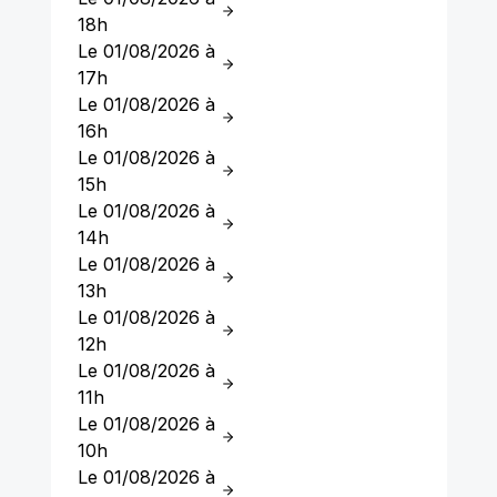
18h
Le 01/08/2026 à
17h
Le 01/08/2026 à
16h
Le 01/08/2026 à
15h
Le 01/08/2026 à
14h
Le 01/08/2026 à
13h
Le 01/08/2026 à
12h
Le 01/08/2026 à
11h
Le 01/08/2026 à
10h
Le 01/08/2026 à