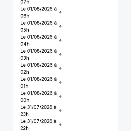
07h
Le 01/08/2026 à
06h
Le 01/08/2026 à
05h
Le 01/08/2026 à
04h
Le 01/08/2026 à
03h
Le 01/08/2026 à
02h
Le 01/08/2026 à
01h
Le 01/08/2026 à
00h
Le 31/07/2026 à
23h
Le 31/07/2026 à
22h