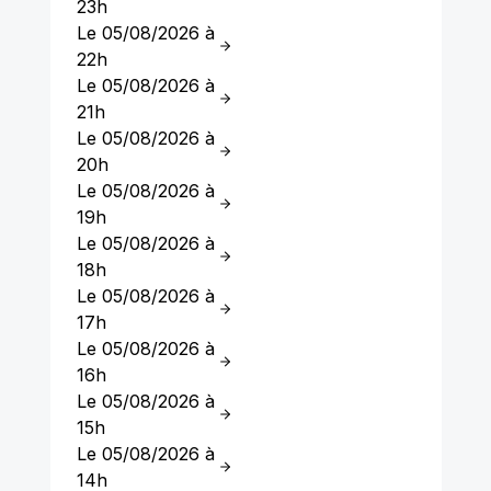
23h
Le 05/08/2026 à
22h
Le 05/08/2026 à
21h
Le 05/08/2026 à
20h
Le 05/08/2026 à
19h
Le 05/08/2026 à
18h
Le 05/08/2026 à
17h
Le 05/08/2026 à
16h
Le 05/08/2026 à
15h
Le 05/08/2026 à
14h