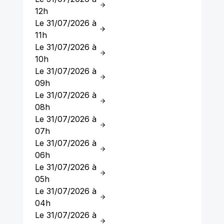
12h
Le 31/07/2026 à
11h
Le 31/07/2026 à
10h
Le 31/07/2026 à
09h
Le 31/07/2026 à
08h
Le 31/07/2026 à
07h
Le 31/07/2026 à
06h
Le 31/07/2026 à
05h
Le 31/07/2026 à
04h
Le 31/07/2026 à