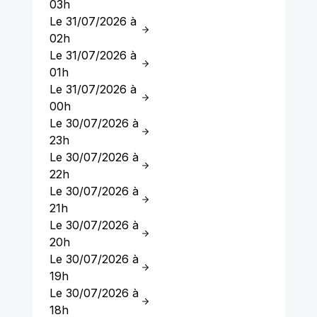
03h
Le 31/07/2026 à
02h
Le 31/07/2026 à
01h
Le 31/07/2026 à
00h
Le 30/07/2026 à
23h
Le 30/07/2026 à
22h
Le 30/07/2026 à
21h
Le 30/07/2026 à
20h
Le 30/07/2026 à
19h
Le 30/07/2026 à
18h