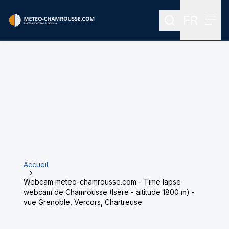
FR
Rechercher
Menu
Menu des
Accueil
Webcam meteo-chamrousse.com - Time lapse
webcam de Chamrousse (Isère - altitude 1800 m) -
vue Grenoble, Vercors, Chartreuse