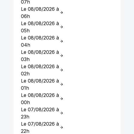
07h
Le 08/08/2026 à
06h
Le 08/08/2026 à
05h
Le 08/08/2026 à
04h
Le 08/08/2026 à
03h
Le 08/08/2026 à
02h
Le 08/08/2026 à
01h
Le 08/08/2026 à
00h
Le 07/08/2026 à
23h
Le 07/08/2026 à
22h