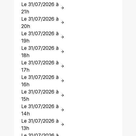
Le 31/07/2026 à
21h
Le 31/07/2026 à
20h
Le 31/07/2026 à
19h
Le 31/07/2026 à
18h
Le 31/07/2026 à
17h
Le 31/07/2026 à
16h
Le 31/07/2026 à
15h
Le 31/07/2026 à
14h
Le 31/07/2026 à
13h
Le 31/07/2026 à