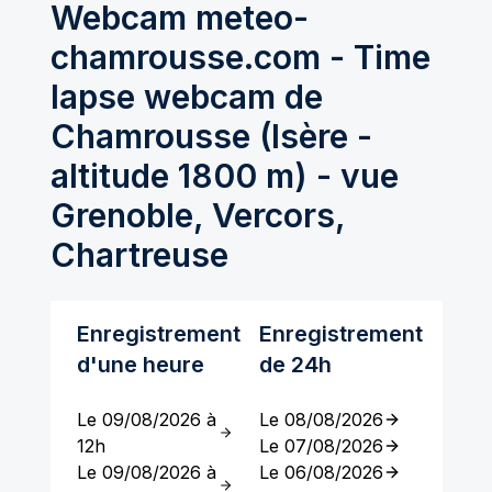
Webcam meteo-
chamrousse.com - Time
lapse webcam de
Chamrousse (Isère -
altitude 1800 m) - vue
Grenoble, Vercors,
Chartreuse
Enregistrement
Enregistrement
d'une heure
de 24h
Le 09/08/2026 à
Le 08/08/2026
12h
Le 07/08/2026
Le 09/08/2026 à
Le 06/08/2026