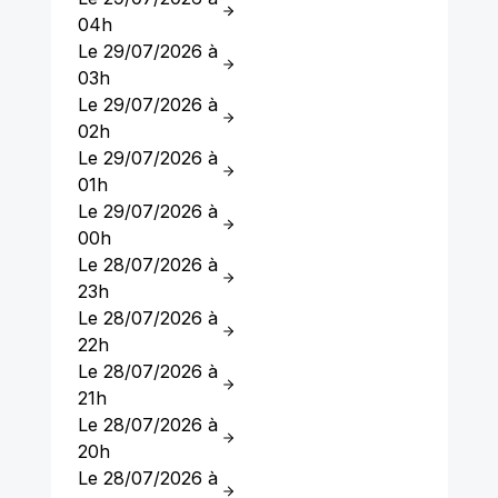
04h
Le 29/07/2026 à
03h
Le 29/07/2026 à
02h
Le 29/07/2026 à
01h
Le 29/07/2026 à
00h
Le 28/07/2026 à
23h
Le 28/07/2026 à
22h
Le 28/07/2026 à
21h
Le 28/07/2026 à
20h
Le 28/07/2026 à