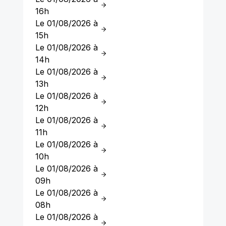
16h
Le 01/08/2026 à
15h
Le 01/08/2026 à
14h
Le 01/08/2026 à
13h
Le 01/08/2026 à
12h
Le 01/08/2026 à
11h
Le 01/08/2026 à
10h
Le 01/08/2026 à
09h
Le 01/08/2026 à
08h
Le 01/08/2026 à