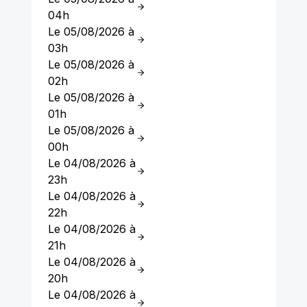
04h
Le 05/08/2026 à
03h
Le 05/08/2026 à
02h
Le 05/08/2026 à
01h
Le 05/08/2026 à
00h
Le 04/08/2026 à
23h
Le 04/08/2026 à
22h
Le 04/08/2026 à
21h
Le 04/08/2026 à
20h
Le 04/08/2026 à