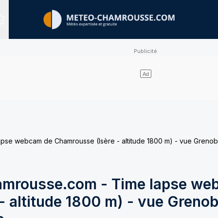
Sites expertisés
e webcam de Chamrousse (Isère - altitude 1800 m) - vue Grenobl
mrousse.com - Time lapse we
 altitude 1800 m) - vue Grenob