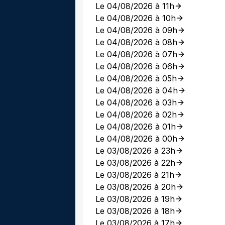
Le 04/08/2026 à 11h
Le 04/08/2026 à 10h
Le 04/08/2026 à 09h
Le 04/08/2026 à 08h
Le 04/08/2026 à 07h
Le 04/08/2026 à 06h
Le 04/08/2026 à 05h
Le 04/08/2026 à 04h
Le 04/08/2026 à 03h
Le 04/08/2026 à 02h
Le 04/08/2026 à 01h
Le 04/08/2026 à 00h
Le 03/08/2026 à 23h
Le 03/08/2026 à 22h
Le 03/08/2026 à 21h
Le 03/08/2026 à 20h
Le 03/08/2026 à 19h
Le 03/08/2026 à 18h
Le 03/08/2026 à 17h