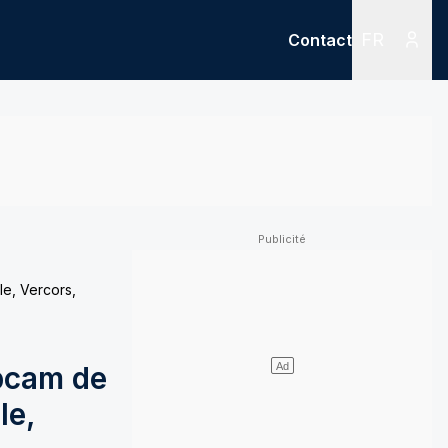
FR
Contact
Menu
Menu des
e, Vercors,
bcam de
le,