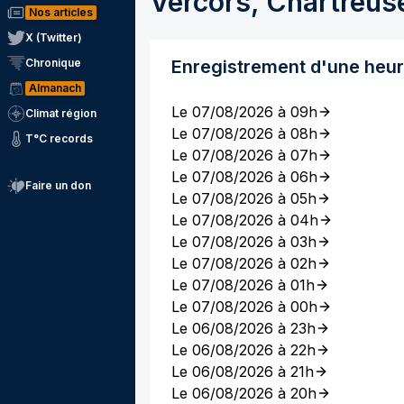
Vercors, Chartreus
Nos articles
X (Twitter)
Chronique
Enregistrement d'une heu
Almanach
Le 07/08/2026 à 09h
Climat région
Le 07/08/2026 à 08h
T°C records
Le 07/08/2026 à 07h
Le 07/08/2026 à 06h
Faire un don
Le 07/08/2026 à 05h
Le 07/08/2026 à 04h
Le 07/08/2026 à 03h
Le 07/08/2026 à 02h
Le 07/08/2026 à 01h
Le 07/08/2026 à 00h
Le 06/08/2026 à 23h
Le 06/08/2026 à 22h
Le 06/08/2026 à 21h
Le 06/08/2026 à 20h