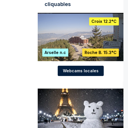
cliquables
Croix
12.2°C
Arselle
n.c
Roche B.
15.3°C
Webcams locales