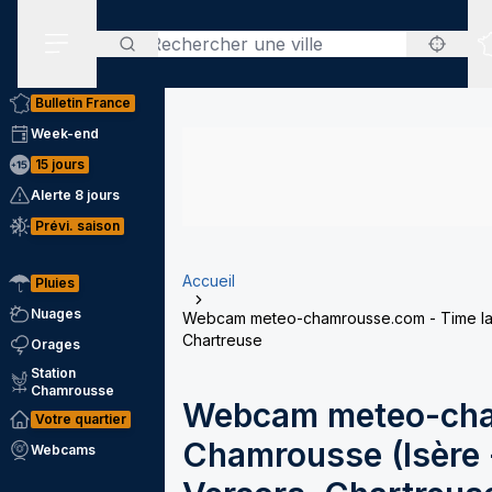
Rechercher
Menu secondaire
Bulletin France
Week-end
15 jours
Alerte 8 jours
Prévi. saison
Accueil
Pluies
Nuages
Webcam meteo-chamrousse.com - Time laps
Chartreuse
Orages
Station
Chamrousse
Webcam meteo-cha
Votre quartier
Chamrousse (Isère -
Webcams