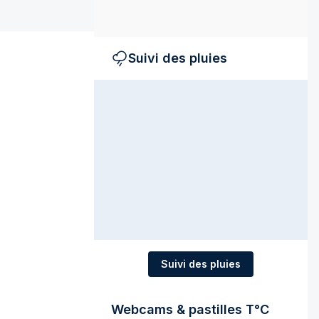
Suivi des pluies
Suivi des pluies
Webcams & pastilles T°C