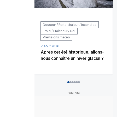
Douceur / Forte chaleur / Incendies
Froid / Fraîcheur / Gel
Prévisions météo
7 Août 2026
Après cet été historique, allons-
nous connaître un hiver glacial ?
0
1
2
3
4
5