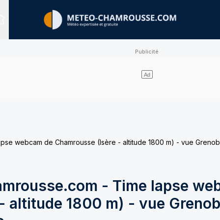
Sites expertisés
e webcam de Chamrousse (Isère - altitude 1800 m) - vue Grenobl
mrousse.com - Time lapse we
 altitude 1800 m) - vue Grenob