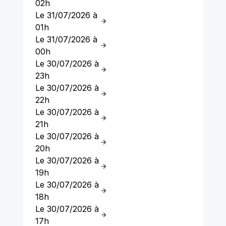
02h
Le 31/07/2026 à
01h
Le 31/07/2026 à
00h
Le 30/07/2026 à
23h
Le 30/07/2026 à
22h
Le 30/07/2026 à
21h
Le 30/07/2026 à
20h
Le 30/07/2026 à
19h
Le 30/07/2026 à
18h
Le 30/07/2026 à
17h