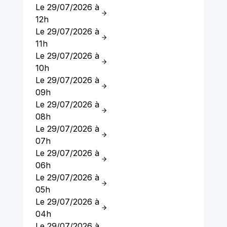
Le 29/07/2026 à
12h
Le 29/07/2026 à
11h
Le 29/07/2026 à
10h
Le 29/07/2026 à
09h
Le 29/07/2026 à
08h
Le 29/07/2026 à
07h
Le 29/07/2026 à
06h
Le 29/07/2026 à
05h
Le 29/07/2026 à
04h
Le 29/07/2026 à