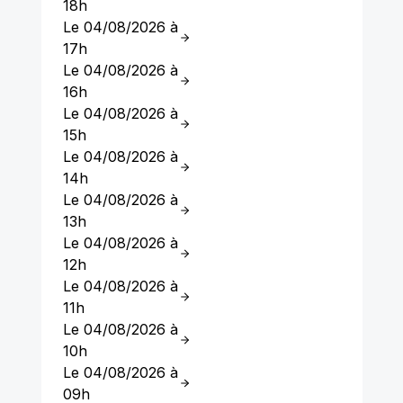
18h
Le 04/08/2026 à
17h
Le 04/08/2026 à
16h
Le 04/08/2026 à
15h
Le 04/08/2026 à
14h
Le 04/08/2026 à
13h
Le 04/08/2026 à
12h
Le 04/08/2026 à
11h
Le 04/08/2026 à
10h
Le 04/08/2026 à
09h