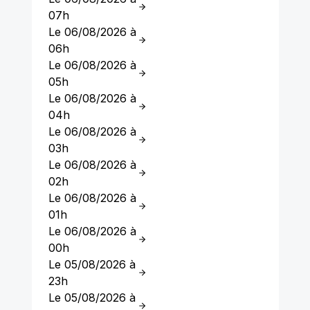
07h
Le 06/08/2026 à
06h
Le 06/08/2026 à
05h
Le 06/08/2026 à
04h
Le 06/08/2026 à
03h
Le 06/08/2026 à
02h
Le 06/08/2026 à
01h
Le 06/08/2026 à
00h
Le 05/08/2026 à
23h
Le 05/08/2026 à