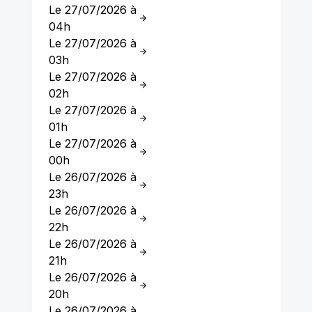
Le 27/07/2026 à
04h
Le 27/07/2026 à
03h
Le 27/07/2026 à
02h
Le 27/07/2026 à
01h
Le 27/07/2026 à
00h
Le 26/07/2026 à
23h
Le 26/07/2026 à
22h
Le 26/07/2026 à
21h
Le 26/07/2026 à
20h
Le 26/07/2026 à