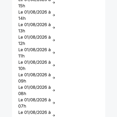
15h
Le 01/08/2026 à
14h
Le 01/08/2026 à
13h
Le 01/08/2026 à
12h
Le 01/08/2026 à
11h
Le 01/08/2026 à
10h
Le 01/08/2026 à
09h
Le 01/08/2026 à
08h
Le 01/08/2026 à
07h
Le 01/08/2026 à