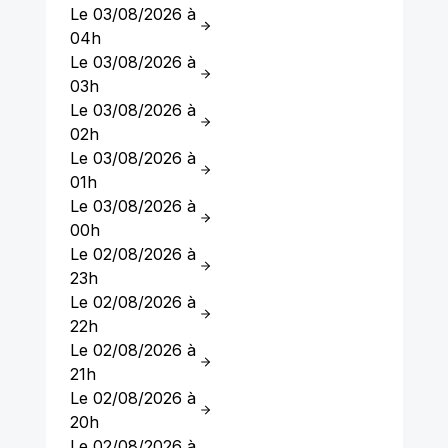
Le 03/08/2026 à
04h
Le 03/08/2026 à
03h
Le 03/08/2026 à
02h
Le 03/08/2026 à
01h
Le 03/08/2026 à
00h
Le 02/08/2026 à
23h
Le 02/08/2026 à
22h
Le 02/08/2026 à
21h
Le 02/08/2026 à
20h
Le 02/08/2026 à