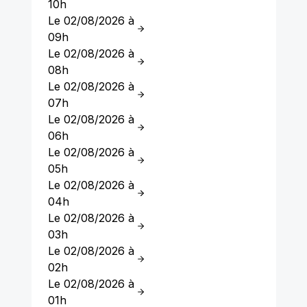
10h
Le 02/08/2026 à
09h
Le 02/08/2026 à
08h
Le 02/08/2026 à
07h
Le 02/08/2026 à
06h
Le 02/08/2026 à
05h
Le 02/08/2026 à
04h
Le 02/08/2026 à
03h
Le 02/08/2026 à
02h
Le 02/08/2026 à
01h