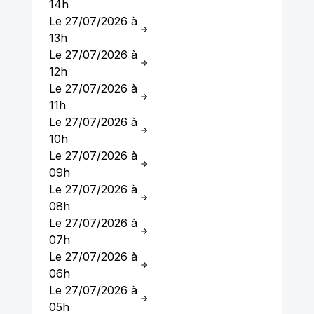
14h
Le 27/07/2026 à
13h
Le 27/07/2026 à
12h
Le 27/07/2026 à
11h
Le 27/07/2026 à
10h
Le 27/07/2026 à
09h
Le 27/07/2026 à
08h
Le 27/07/2026 à
07h
Le 27/07/2026 à
06h
Le 27/07/2026 à
05h