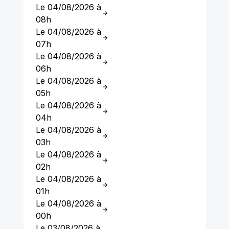
Le 04/08/2026 à
08h
Le 04/08/2026 à
07h
Le 04/08/2026 à
06h
Le 04/08/2026 à
05h
Le 04/08/2026 à
04h
Le 04/08/2026 à
03h
Le 04/08/2026 à
02h
Le 04/08/2026 à
01h
Le 04/08/2026 à
00h
Le 03/08/2026 à