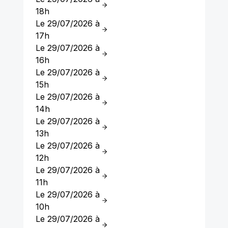
18h
Le 29/07/2026 à
17h
Le 29/07/2026 à
16h
Le 29/07/2026 à
15h
Le 29/07/2026 à
14h
Le 29/07/2026 à
13h
Le 29/07/2026 à
12h
Le 29/07/2026 à
11h
Le 29/07/2026 à
10h
Le 29/07/2026 à