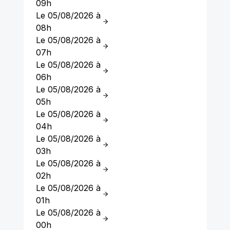
09h
Le 05/08/2026 à
08h
Le 05/08/2026 à
07h
Le 05/08/2026 à
06h
Le 05/08/2026 à
05h
Le 05/08/2026 à
04h
Le 05/08/2026 à
03h
Le 05/08/2026 à
02h
Le 05/08/2026 à
01h
Le 05/08/2026 à
00h