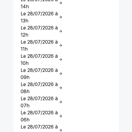
14h
Le 28/07/2026 à
13h
Le 28/07/2026 à
12h
Le 28/07/2026 à
11h
Le 28/07/2026 à
10h
Le 28/07/2026 à
09h
Le 28/07/2026 à
08h
Le 28/07/2026 à
07h
Le 28/07/2026 à
06h
Le 28/07/2026 à