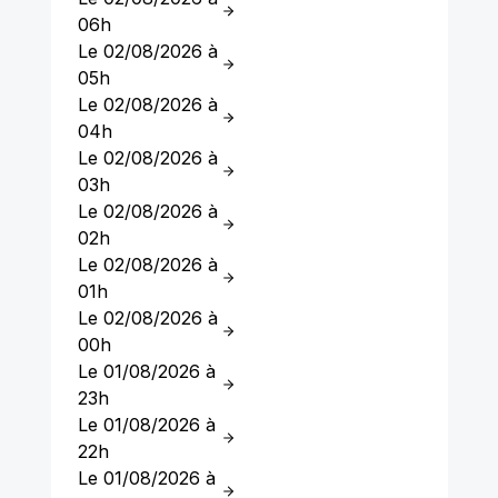
06h
Le 02/08/2026 à
05h
Le 02/08/2026 à
04h
Le 02/08/2026 à
03h
Le 02/08/2026 à
02h
Le 02/08/2026 à
01h
Le 02/08/2026 à
00h
Le 01/08/2026 à
23h
Le 01/08/2026 à
22h
Le 01/08/2026 à