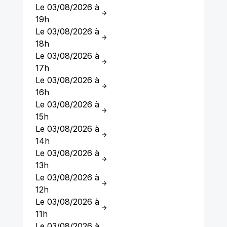
Le 03/08/2026 à
19h
Le 03/08/2026 à
18h
Le 03/08/2026 à
17h
Le 03/08/2026 à
16h
Le 03/08/2026 à
15h
Le 03/08/2026 à
14h
Le 03/08/2026 à
13h
Le 03/08/2026 à
12h
Le 03/08/2026 à
11h
Le 03/08/2026 à