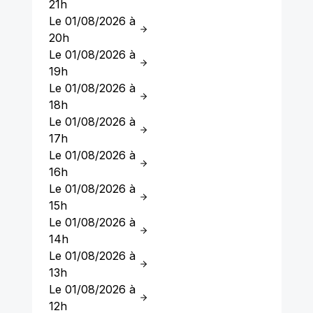
21h
Le 01/08/2026 à
20h
Le 01/08/2026 à
19h
Le 01/08/2026 à
18h
Le 01/08/2026 à
17h
Le 01/08/2026 à
16h
Le 01/08/2026 à
15h
Le 01/08/2026 à
14h
Le 01/08/2026 à
13h
Le 01/08/2026 à
12h