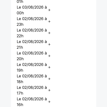
01h
Le 03/08/2026 à
00h
Le 02/08/2026 à
23h
Le 02/08/2026 à
22h
Le 02/08/2026 à
21h
Le 02/08/2026 à
20h
Le 02/08/2026 à
19h
Le 02/08/2026 à
18h
Le 02/08/2026 à
17h
Le 02/08/2026 à
16h