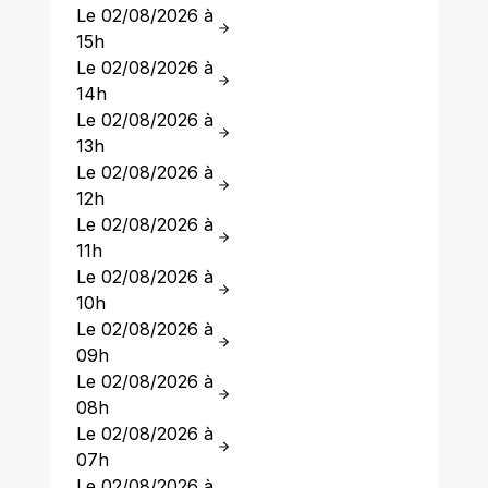
Le 02/08/2026 à
15h
Le 02/08/2026 à
14h
Le 02/08/2026 à
13h
Le 02/08/2026 à
12h
Le 02/08/2026 à
11h
Le 02/08/2026 à
10h
Le 02/08/2026 à
09h
Le 02/08/2026 à
08h
Le 02/08/2026 à
07h
Le 02/08/2026 à