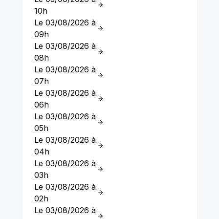
10h
Le 03/08/2026 à
09h
Le 03/08/2026 à
08h
Le 03/08/2026 à
07h
Le 03/08/2026 à
06h
Le 03/08/2026 à
05h
Le 03/08/2026 à
04h
Le 03/08/2026 à
03h
Le 03/08/2026 à
02h
Le 03/08/2026 à