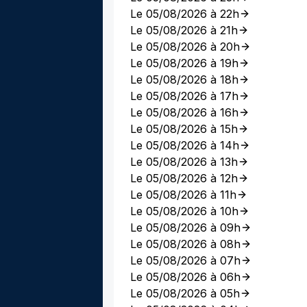
Le 05/08/2026 à 22h
Le 05/08/2026 à 21h
Le 05/08/2026 à 20h
Le 05/08/2026 à 19h
Le 05/08/2026 à 18h
Le 05/08/2026 à 17h
Le 05/08/2026 à 16h
Le 05/08/2026 à 15h
Le 05/08/2026 à 14h
Le 05/08/2026 à 13h
Le 05/08/2026 à 12h
Le 05/08/2026 à 11h
Le 05/08/2026 à 10h
Le 05/08/2026 à 09h
Le 05/08/2026 à 08h
Le 05/08/2026 à 07h
Le 05/08/2026 à 06h
Le 05/08/2026 à 05h