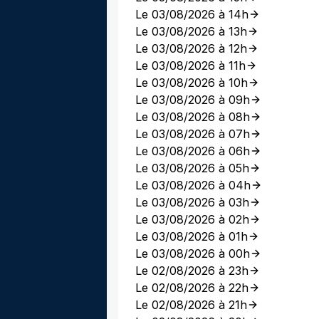
Le 03/08/2026 à 14h
Le 03/08/2026 à 13h
Le 03/08/2026 à 12h
Le 03/08/2026 à 11h
Le 03/08/2026 à 10h
Le 03/08/2026 à 09h
Le 03/08/2026 à 08h
Le 03/08/2026 à 07h
Le 03/08/2026 à 06h
Le 03/08/2026 à 05h
Le 03/08/2026 à 04h
Le 03/08/2026 à 03h
Le 03/08/2026 à 02h
Le 03/08/2026 à 01h
Le 03/08/2026 à 00h
Le 02/08/2026 à 23h
Le 02/08/2026 à 22h
Le 02/08/2026 à 21h