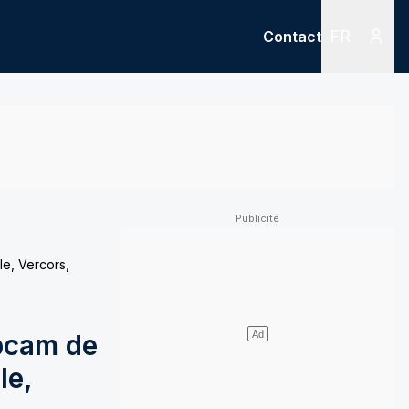
FR
Contact
Menu
Menu des
e, Vercors,
bcam de
le,