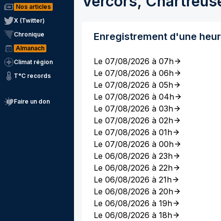
Vercors, Chartreus
Nos articles
X (Twitter)
Chronique
Enregistrement d'une heu
Almanach
Le 07/08/2026 à 07h
Climat région
Le 07/08/2026 à 06h
T°C records
Le 07/08/2026 à 05h
Le 07/08/2026 à 04h
Faire un don
Le 07/08/2026 à 03h
Le 07/08/2026 à 02h
Le 07/08/2026 à 01h
Le 07/08/2026 à 00h
Le 06/08/2026 à 23h
Le 06/08/2026 à 22h
Le 06/08/2026 à 21h
Le 06/08/2026 à 20h
Le 06/08/2026 à 19h
Le 06/08/2026 à 18h