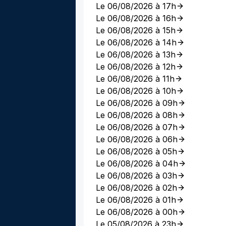
Le 06/08/2026 à 17h
Le 06/08/2026 à 16h
Le 06/08/2026 à 15h
Le 06/08/2026 à 14h
Le 06/08/2026 à 13h
Le 06/08/2026 à 12h
Le 06/08/2026 à 11h
Le 06/08/2026 à 10h
Le 06/08/2026 à 09h
Le 06/08/2026 à 08h
Le 06/08/2026 à 07h
Le 06/08/2026 à 06h
Le 06/08/2026 à 05h
Le 06/08/2026 à 04h
Le 06/08/2026 à 03h
Le 06/08/2026 à 02h
Le 06/08/2026 à 01h
Le 06/08/2026 à 00h
Le 05/08/2026 à 23h