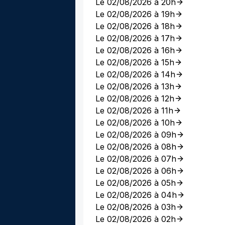
Le 02/08/2026 à 20h
Le 02/08/2026 à 19h
Le 02/08/2026 à 18h
Le 02/08/2026 à 17h
Le 02/08/2026 à 16h
Le 02/08/2026 à 15h
Le 02/08/2026 à 14h
Le 02/08/2026 à 13h
Le 02/08/2026 à 12h
Le 02/08/2026 à 11h
Le 02/08/2026 à 10h
Le 02/08/2026 à 09h
Le 02/08/2026 à 08h
Le 02/08/2026 à 07h
Le 02/08/2026 à 06h
Le 02/08/2026 à 05h
Le 02/08/2026 à 04h
Le 02/08/2026 à 03h
Le 02/08/2026 à 02h