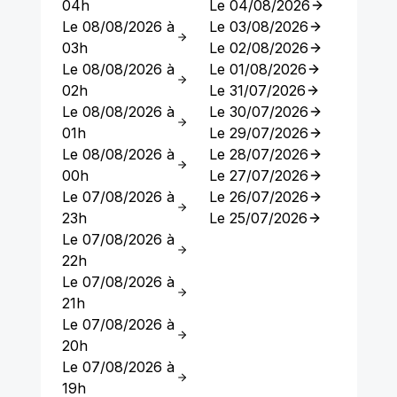
04h
Le 04/08/2026
Le 08/08/2026 à
Le 03/08/2026
03h
Le 02/08/2026
Le 08/08/2026 à
Le 01/08/2026
02h
Le 31/07/2026
Le 08/08/2026 à
Le 30/07/2026
01h
Le 29/07/2026
Le 08/08/2026 à
Le 28/07/2026
00h
Le 27/07/2026
Le 07/08/2026 à
Le 26/07/2026
23h
Le 25/07/2026
Le 07/08/2026 à
22h
Le 07/08/2026 à
21h
Le 07/08/2026 à
20h
Le 07/08/2026 à
19h