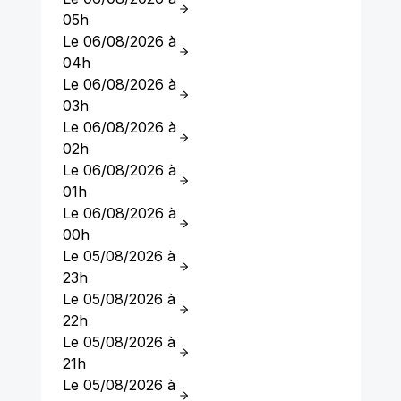
05h
Le 06/08/2026 à
04h
Le 06/08/2026 à
03h
Le 06/08/2026 à
02h
Le 06/08/2026 à
01h
Le 06/08/2026 à
00h
Le 05/08/2026 à
23h
Le 05/08/2026 à
22h
Le 05/08/2026 à
21h
Le 05/08/2026 à