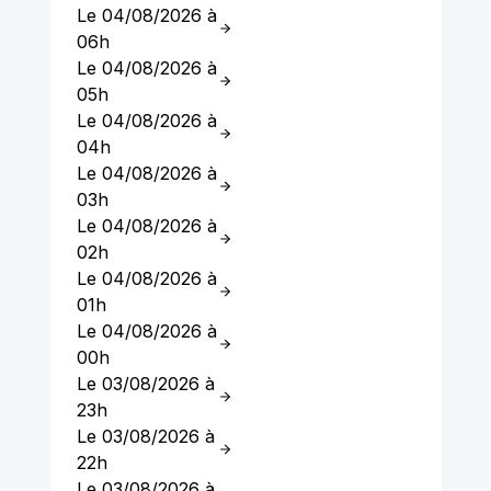
Le 04/08/2026 à
06h
Le 04/08/2026 à
05h
Le 04/08/2026 à
04h
Le 04/08/2026 à
03h
Le 04/08/2026 à
02h
Le 04/08/2026 à
01h
Le 04/08/2026 à
00h
Le 03/08/2026 à
23h
Le 03/08/2026 à
22h
Le 03/08/2026 à