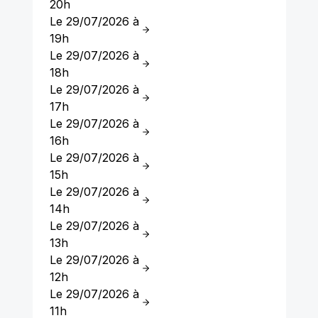
20h
Le 29/07/2026 à
19h
Le 29/07/2026 à
18h
Le 29/07/2026 à
17h
Le 29/07/2026 à
16h
Le 29/07/2026 à
15h
Le 29/07/2026 à
14h
Le 29/07/2026 à
13h
Le 29/07/2026 à
12h
Le 29/07/2026 à
11h