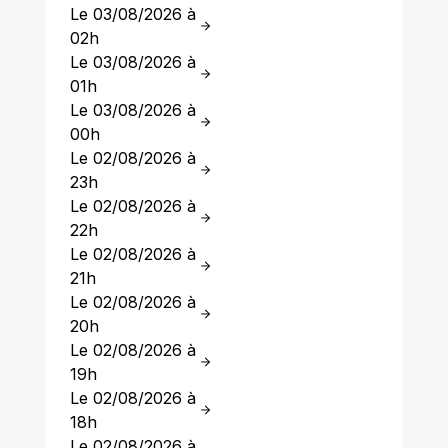
Le 03/08/2026 à
02h
Le 03/08/2026 à
01h
Le 03/08/2026 à
00h
Le 02/08/2026 à
23h
Le 02/08/2026 à
22h
Le 02/08/2026 à
21h
Le 02/08/2026 à
20h
Le 02/08/2026 à
19h
Le 02/08/2026 à
18h
Le 02/08/2026 à