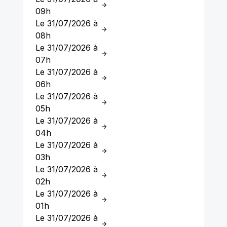
09h
Le 31/07/2026 à
08h
Le 31/07/2026 à
07h
Le 31/07/2026 à
06h
Le 31/07/2026 à
05h
Le 31/07/2026 à
04h
Le 31/07/2026 à
03h
Le 31/07/2026 à
02h
Le 31/07/2026 à
01h
Le 31/07/2026 à