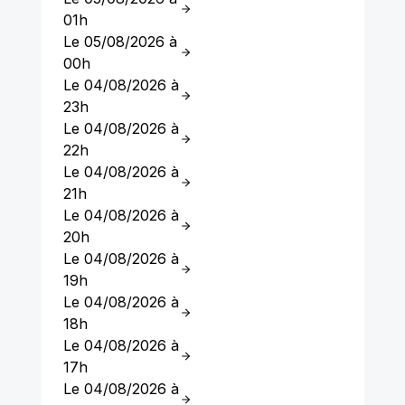
01h
Le 05/08/2026 à
00h
Le 04/08/2026 à
23h
Le 04/08/2026 à
22h
Le 04/08/2026 à
21h
Le 04/08/2026 à
20h
Le 04/08/2026 à
19h
Le 04/08/2026 à
18h
Le 04/08/2026 à
17h
Le 04/08/2026 à