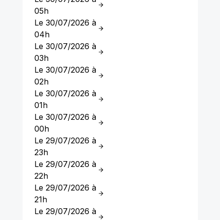
05h
Le 30/07/2026 à
04h
Le 30/07/2026 à
03h
Le 30/07/2026 à
02h
Le 30/07/2026 à
01h
Le 30/07/2026 à
00h
Le 29/07/2026 à
23h
Le 29/07/2026 à
22h
Le 29/07/2026 à
21h
Le 29/07/2026 à