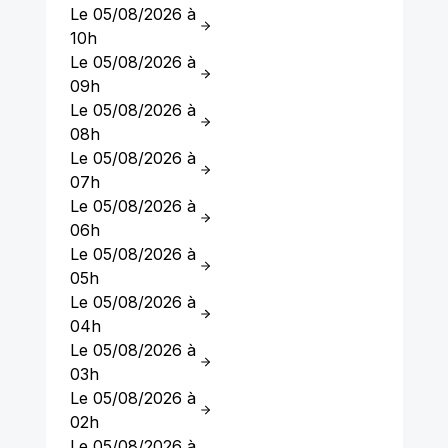
Le 05/08/2026 à
10h
Le 05/08/2026 à
09h
Le 05/08/2026 à
08h
Le 05/08/2026 à
07h
Le 05/08/2026 à
06h
Le 05/08/2026 à
05h
Le 05/08/2026 à
04h
Le 05/08/2026 à
03h
Le 05/08/2026 à
02h
Le 05/08/2026 à