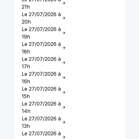
21h
Le 27/07/2026 à
20h
Le 27/07/2026 à
19h
Le 27/07/2026 à
18h
Le 27/07/2026 à
17h
Le 27/07/2026 à
16h
Le 27/07/2026 à
15h
Le 27/07/2026 à
14h
Le 27/07/2026 à
13h
Le 27/07/2026 à