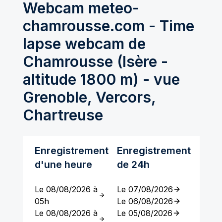
Webcam meteo-
chamrousse.com - Time
lapse webcam de
Chamrousse (Isère -
altitude 1800 m) - vue
Grenoble, Vercors,
Chartreuse
Enregistrement
Enregistrement
d'une heure
de 24h
Le 08/08/2026 à
Le 07/08/2026
05h
Le 06/08/2026
Le 08/08/2026 à
Le 05/08/2026