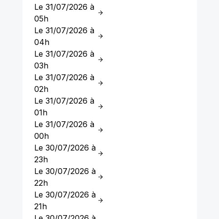
Le 31/07/2026 à
05h
Le 31/07/2026 à
04h
Le 31/07/2026 à
03h
Le 31/07/2026 à
02h
Le 31/07/2026 à
01h
Le 31/07/2026 à
00h
Le 30/07/2026 à
23h
Le 30/07/2026 à
22h
Le 30/07/2026 à
21h
Le 30/07/2026 à