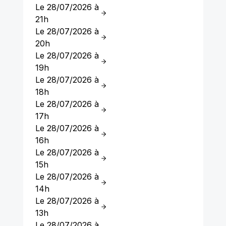
Le 28/07/2026 à
21h
Le 28/07/2026 à
20h
Le 28/07/2026 à
19h
Le 28/07/2026 à
18h
Le 28/07/2026 à
17h
Le 28/07/2026 à
16h
Le 28/07/2026 à
15h
Le 28/07/2026 à
14h
Le 28/07/2026 à
13h
Le 28/07/2026 à