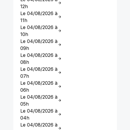
12h
Le 04/08/2026 à
11h
Le 04/08/2026 à
10h
Le 04/08/2026 à
09h
Le 04/08/2026 à
08h
Le 04/08/2026 à
07h
Le 04/08/2026 à
06h
Le 04/08/2026 à
05h
Le 04/08/2026 à
04h
Le 04/08/2026 à