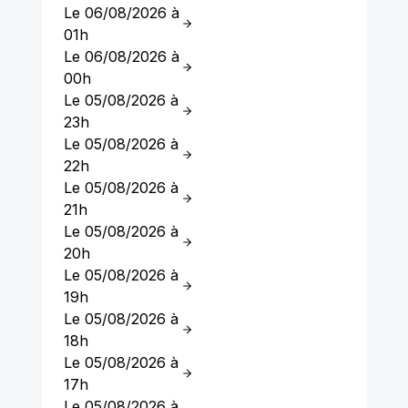
Le 06/08/2026 à
01h
Le 06/08/2026 à
00h
Le 05/08/2026 à
23h
Le 05/08/2026 à
22h
Le 05/08/2026 à
21h
Le 05/08/2026 à
20h
Le 05/08/2026 à
19h
Le 05/08/2026 à
18h
Le 05/08/2026 à
17h
Le 05/08/2026 à