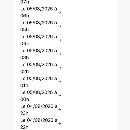
07h
Le 05/08/2026 à
06h
Le 05/08/2026 à
05h
Le 05/08/2026 à
04h
Le 05/08/2026 à
03h
Le 05/08/2026 à
02h
Le 05/08/2026 à
01h
Le 05/08/2026 à
00h
Le 04/08/2026 à
23h
Le 04/08/2026 à
22h