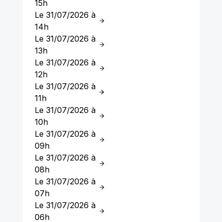
15h
Le 31/07/2026 à
14h
Le 31/07/2026 à
13h
Le 31/07/2026 à
12h
Le 31/07/2026 à
11h
Le 31/07/2026 à
10h
Le 31/07/2026 à
09h
Le 31/07/2026 à
08h
Le 31/07/2026 à
07h
Le 31/07/2026 à
06h