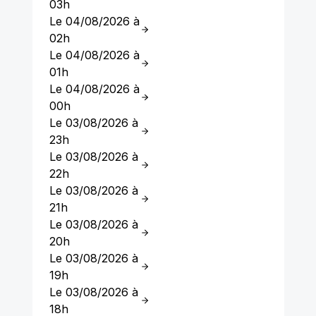
03h
Le 04/08/2026 à
02h
Le 04/08/2026 à
01h
Le 04/08/2026 à
00h
Le 03/08/2026 à
23h
Le 03/08/2026 à
22h
Le 03/08/2026 à
21h
Le 03/08/2026 à
20h
Le 03/08/2026 à
19h
Le 03/08/2026 à
18h