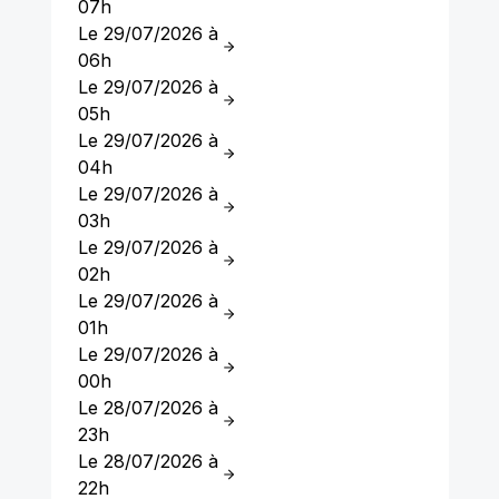
07h
Le 29/07/2026 à
06h
Le 29/07/2026 à
05h
Le 29/07/2026 à
04h
Le 29/07/2026 à
03h
Le 29/07/2026 à
02h
Le 29/07/2026 à
01h
Le 29/07/2026 à
00h
Le 28/07/2026 à
23h
Le 28/07/2026 à
22h