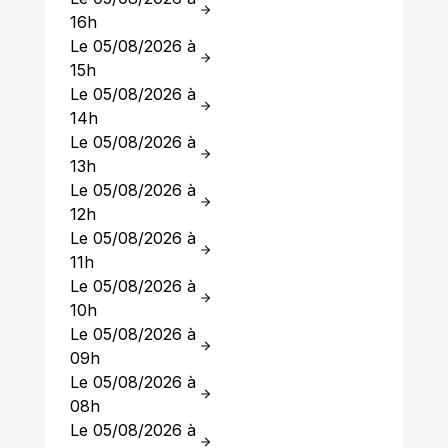
16h
Le 05/08/2026 à
15h
Le 05/08/2026 à
14h
Le 05/08/2026 à
13h
Le 05/08/2026 à
12h
Le 05/08/2026 à
11h
Le 05/08/2026 à
10h
Le 05/08/2026 à
09h
Le 05/08/2026 à
08h
Le 05/08/2026 à