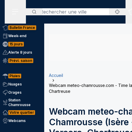
Rechercher
Menu secondaire
Bulletin France
Week-end
15 jours
Alerte 8 jours
Prévi. saison
Accueil
Pluies
Nuages
Webcam meteo-chamrousse.com - Time laps
Chartreuse
Orages
Station
Chamrousse
Webcam meteo-cha
Votre quartier
Chamrousse (Isère -
Webcams