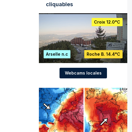
cliquables
Croix
12.0°C
Arselle
n.c
Roche B.
14.4°C
Webcams locales