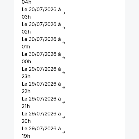
04h
Le 30/07/2026 à
03h
Le 30/07/2026 à
02h
Le 30/07/2026 à
01h
Le 30/07/2026 à
00h
Le 29/07/2026 à
23h
Le 29/07/2026 à
22h
Le 29/07/2026 à
21h
Le 29/07/2026 à
20h
Le 29/07/2026 à
19h