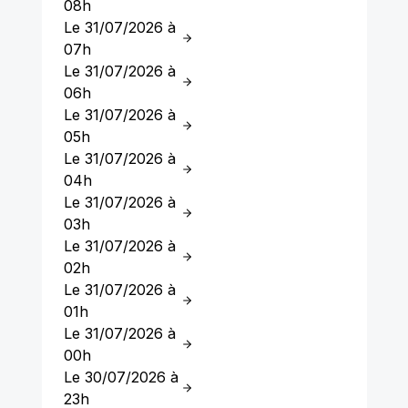
08h
Le 31/07/2026 à
07h
Le 31/07/2026 à
06h
Le 31/07/2026 à
05h
Le 31/07/2026 à
04h
Le 31/07/2026 à
03h
Le 31/07/2026 à
02h
Le 31/07/2026 à
01h
Le 31/07/2026 à
00h
Le 30/07/2026 à
23h