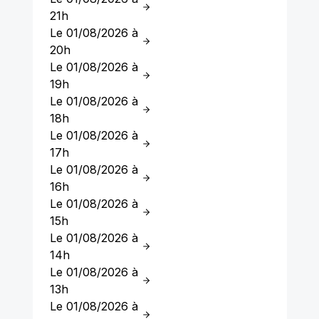
21h
Le 01/08/2026 à
20h
Le 01/08/2026 à
19h
Le 01/08/2026 à
18h
Le 01/08/2026 à
17h
Le 01/08/2026 à
16h
Le 01/08/2026 à
15h
Le 01/08/2026 à
14h
Le 01/08/2026 à
13h
Le 01/08/2026 à