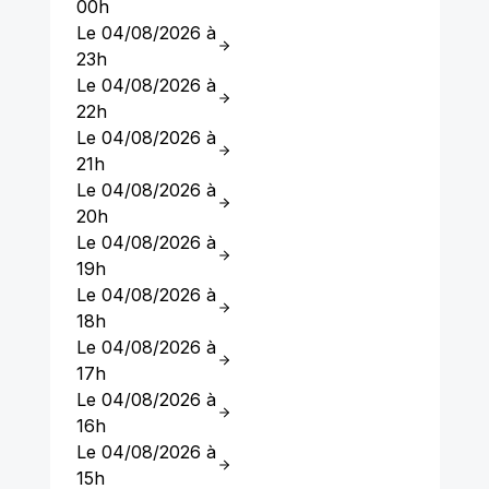
00h
Le 04/08/2026 à
23h
Le 04/08/2026 à
22h
Le 04/08/2026 à
21h
Le 04/08/2026 à
20h
Le 04/08/2026 à
19h
Le 04/08/2026 à
18h
Le 04/08/2026 à
17h
Le 04/08/2026 à
16h
Le 04/08/2026 à
15h