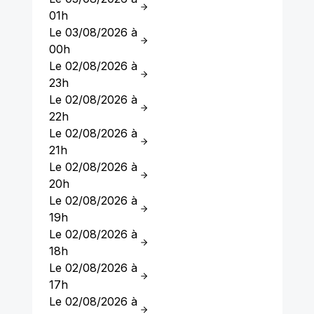
01h
Le 03/08/2026 à
00h
Le 02/08/2026 à
23h
Le 02/08/2026 à
22h
Le 02/08/2026 à
21h
Le 02/08/2026 à
20h
Le 02/08/2026 à
19h
Le 02/08/2026 à
18h
Le 02/08/2026 à
17h
Le 02/08/2026 à