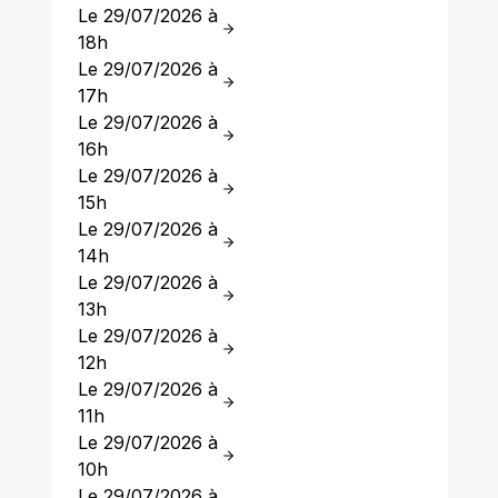
Le 29/07/2026 à
18h
Le 29/07/2026 à
17h
Le 29/07/2026 à
16h
Le 29/07/2026 à
15h
Le 29/07/2026 à
14h
Le 29/07/2026 à
13h
Le 29/07/2026 à
12h
Le 29/07/2026 à
11h
Le 29/07/2026 à
10h
Le 29/07/2026 à