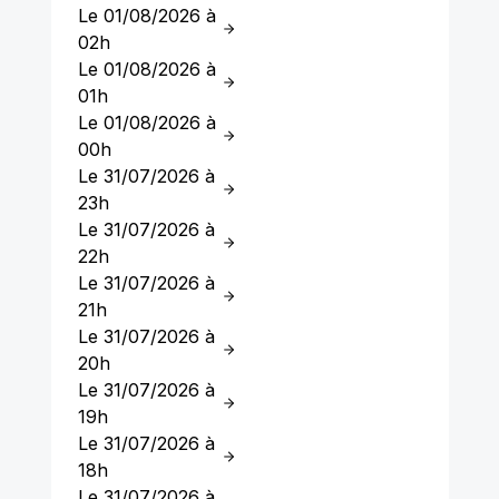
Le 01/08/2026 à
02h
Le 01/08/2026 à
01h
Le 01/08/2026 à
00h
Le 31/07/2026 à
23h
Le 31/07/2026 à
22h
Le 31/07/2026 à
21h
Le 31/07/2026 à
20h
Le 31/07/2026 à
19h
Le 31/07/2026 à
18h
Le 31/07/2026 à