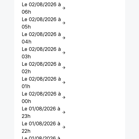
Le 02/08/2026 à
06h
Le 02/08/2026 à
05h
Le 02/08/2026 à
04h
Le 02/08/2026 à
03h
Le 02/08/2026 à
02h
Le 02/08/2026 à
01h
Le 02/08/2026 à
00h
Le 01/08/2026 à
23h
Le 01/08/2026 à
22h
Le 01/08/2026 à