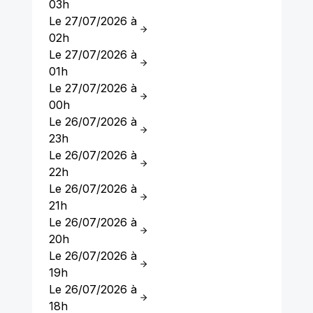
03h
Le 27/07/2026 à
02h
Le 27/07/2026 à
01h
Le 27/07/2026 à
00h
Le 26/07/2026 à
23h
Le 26/07/2026 à
22h
Le 26/07/2026 à
21h
Le 26/07/2026 à
20h
Le 26/07/2026 à
19h
Le 26/07/2026 à
18h