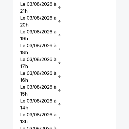
Le 03/08/2026 à
21h
Le 03/08/2026 à
20h
Le 03/08/2026 à
19h
Le 03/08/2026 à
18h
Le 03/08/2026 à
17h
Le 03/08/2026 à
16h
Le 03/08/2026 à
15h
Le 03/08/2026 à
14h
Le 03/08/2026 à
13h
Le 03/08/2026 à