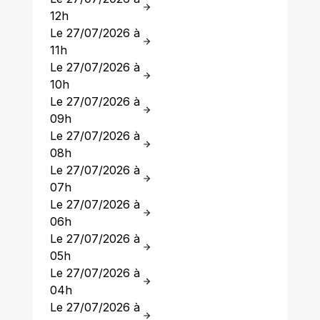
12h
Le 27/07/2026 à
11h
Le 27/07/2026 à
10h
Le 27/07/2026 à
09h
Le 27/07/2026 à
08h
Le 27/07/2026 à
07h
Le 27/07/2026 à
06h
Le 27/07/2026 à
05h
Le 27/07/2026 à
04h
Le 27/07/2026 à