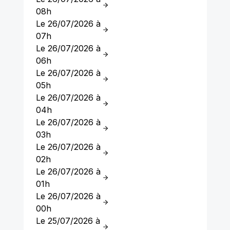
08h
Le 26/07/2026 à
07h
Le 26/07/2026 à
06h
Le 26/07/2026 à
05h
Le 26/07/2026 à
04h
Le 26/07/2026 à
03h
Le 26/07/2026 à
02h
Le 26/07/2026 à
01h
Le 26/07/2026 à
00h
Le 25/07/2026 à