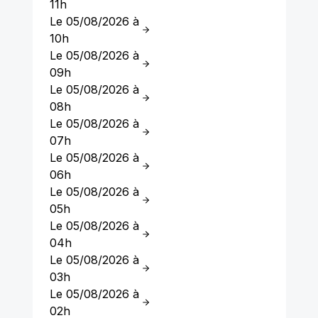
11h
Le 05/08/2026 à
10h
Le 05/08/2026 à
09h
Le 05/08/2026 à
08h
Le 05/08/2026 à
07h
Le 05/08/2026 à
06h
Le 05/08/2026 à
05h
Le 05/08/2026 à
04h
Le 05/08/2026 à
03h
Le 05/08/2026 à
02h