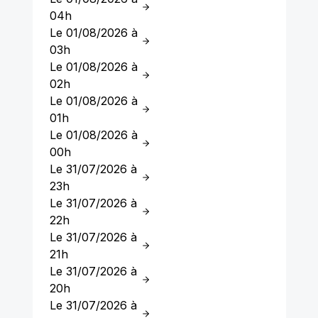
04h
Le 01/08/2026 à
03h
Le 01/08/2026 à
02h
Le 01/08/2026 à
01h
Le 01/08/2026 à
00h
Le 31/07/2026 à
23h
Le 31/07/2026 à
22h
Le 31/07/2026 à
21h
Le 31/07/2026 à
20h
Le 31/07/2026 à