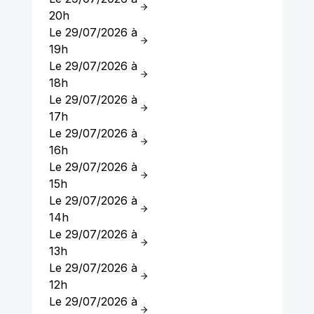
20h
Le 29/07/2026 à
19h
Le 29/07/2026 à
18h
Le 29/07/2026 à
17h
Le 29/07/2026 à
16h
Le 29/07/2026 à
15h
Le 29/07/2026 à
14h
Le 29/07/2026 à
13h
Le 29/07/2026 à
12h
Le 29/07/2026 à