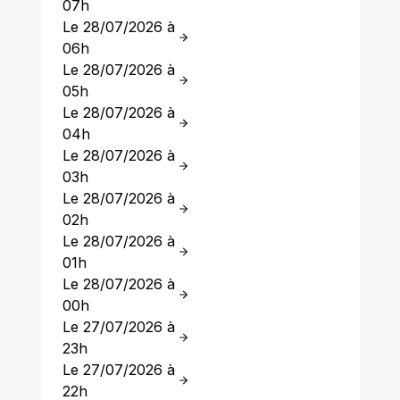
07h
Le 28/07/2026 à
06h
Le 28/07/2026 à
05h
Le 28/07/2026 à
04h
Le 28/07/2026 à
03h
Le 28/07/2026 à
02h
Le 28/07/2026 à
01h
Le 28/07/2026 à
00h
Le 27/07/2026 à
23h
Le 27/07/2026 à
22h