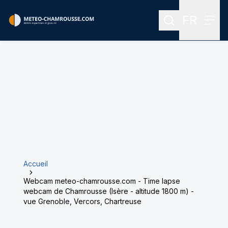
FR
Rechercher
Menu
Menu des
Accueil
Webcam meteo-chamrousse.com - Time lapse
webcam de Chamrousse (Isère - altitude 1800 m) -
vue Grenoble, Vercors, Chartreuse