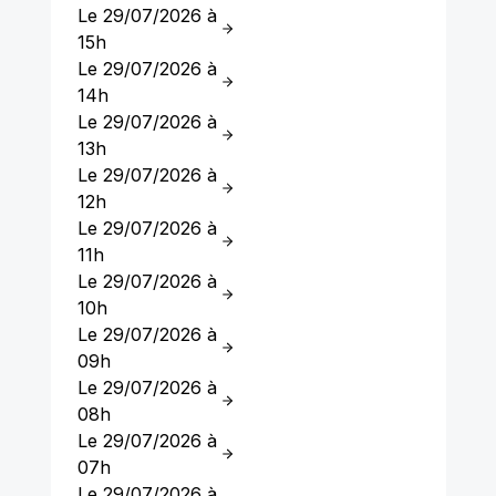
Le 29/07/2026 à
15h
Le 29/07/2026 à
14h
Le 29/07/2026 à
13h
Le 29/07/2026 à
12h
Le 29/07/2026 à
11h
Le 29/07/2026 à
10h
Le 29/07/2026 à
09h
Le 29/07/2026 à
08h
Le 29/07/2026 à
07h
Le 29/07/2026 à