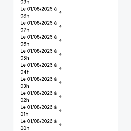
09h
Le 01/08/2026 à
08h
Le 01/08/2026 à
07h
Le 01/08/2026 à
06h
Le 01/08/2026 à
05h
Le 01/08/2026 à
04h
Le 01/08/2026 à
03h
Le 01/08/2026 à
02h
Le 01/08/2026 à
01h
Le 01/08/2026 à
00h