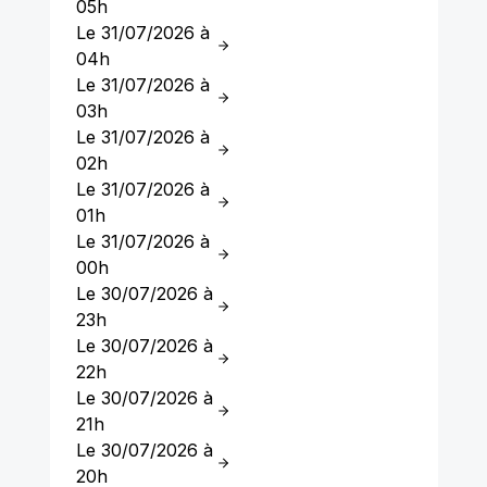
05h
Le 31/07/2026 à
04h
Le 31/07/2026 à
03h
Le 31/07/2026 à
02h
Le 31/07/2026 à
01h
Le 31/07/2026 à
00h
Le 30/07/2026 à
23h
Le 30/07/2026 à
22h
Le 30/07/2026 à
21h
Le 30/07/2026 à
20h