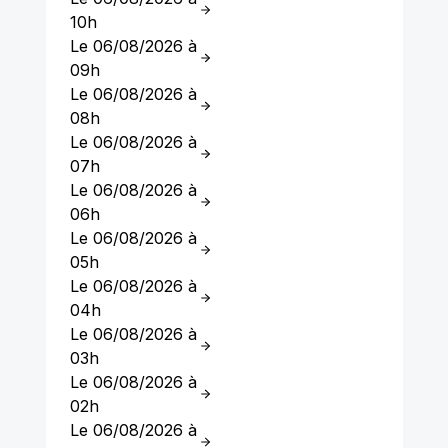
10h
Le 06/08/2026 à
09h
Le 06/08/2026 à
08h
Le 06/08/2026 à
07h
Le 06/08/2026 à
06h
Le 06/08/2026 à
05h
Le 06/08/2026 à
04h
Le 06/08/2026 à
03h
Le 06/08/2026 à
02h
Le 06/08/2026 à