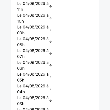
Le 04/08/2026 à
11h
Le 04/08/2026 à
10h
Le 04/08/2026 à
09h
Le 04/08/2026 à
08h
Le 04/08/2026 à
07h
Le 04/08/2026 à
06h
Le 04/08/2026 à
05h
Le 04/08/2026 à
04h
Le 04/08/2026 à
03h
Le 04/08/2026 à