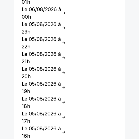
01h
Le 06/08/2026 à
00h
Le 05/08/2026 à
23h
Le 05/08/2026 à
22h
Le 05/08/2026 à
21h
Le 05/08/2026 à
20h
Le 05/08/2026 à
19h
Le 05/08/2026 à
18h
Le 05/08/2026 à
17h
Le 05/08/2026 à
16h