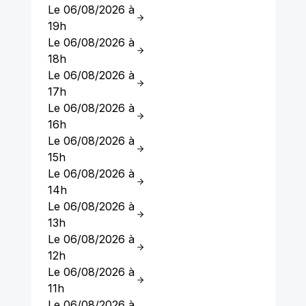
Le 06/08/2026 à
19h
Le 06/08/2026 à
18h
Le 06/08/2026 à
17h
Le 06/08/2026 à
16h
Le 06/08/2026 à
15h
Le 06/08/2026 à
14h
Le 06/08/2026 à
13h
Le 06/08/2026 à
12h
Le 06/08/2026 à
11h
Le 06/08/2026 à