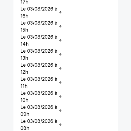
17h
Le 03/08/2026 à
16h
Le 03/08/2026 à
15h
Le 03/08/2026 à
14h
Le 03/08/2026 à
13h
Le 03/08/2026 à
12h
Le 03/08/2026 à
11h
Le 03/08/2026 à
10h
Le 03/08/2026 à
09h
Le 03/08/2026 à
08h