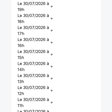
Le 30/07/2026 à
19h
Le 30/07/2026 à
18h
Le 30/07/2026 à
17h
Le 30/07/2026 à
16h
Le 30/07/2026 à
15h
Le 30/07/2026 à
14h
Le 30/07/2026 à
13h
Le 30/07/2026 à
12h
Le 30/07/2026 à
11h
Le 30/07/2026 à