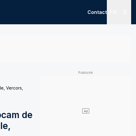
FR
Contact
Menu
Menu des
e, Vercors,
bcam de
le,