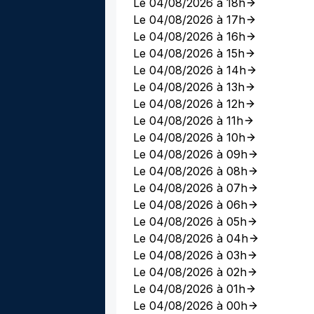
Le 04/08/2026 à 18h
Le 04/08/2026 à 17h
Le 04/08/2026 à 16h
Le 04/08/2026 à 15h
Le 04/08/2026 à 14h
Le 04/08/2026 à 13h
Le 04/08/2026 à 12h
Le 04/08/2026 à 11h
Le 04/08/2026 à 10h
Le 04/08/2026 à 09h
Le 04/08/2026 à 08h
Le 04/08/2026 à 07h
Le 04/08/2026 à 06h
Le 04/08/2026 à 05h
Le 04/08/2026 à 04h
Le 04/08/2026 à 03h
Le 04/08/2026 à 02h
Le 04/08/2026 à 01h
Le 04/08/2026 à 00h