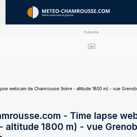
Sites expertisés
e webcam de Chamrousse (Isère - altitude 1800 m) - vue Grenobl
mrousse.com - Time lapse we
 altitude 1800 m) - vue Grenob