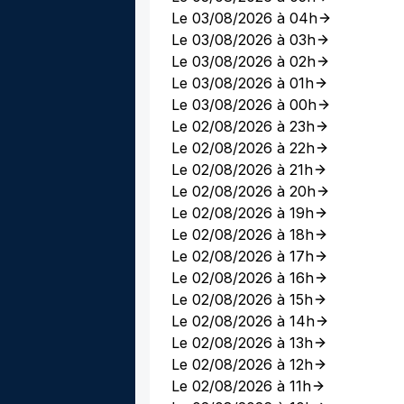
Le 03/08/2026 à 04h
Le 03/08/2026 à 03h
Le 03/08/2026 à 02h
Le 03/08/2026 à 01h
Le 03/08/2026 à 00h
Le 02/08/2026 à 23h
Le 02/08/2026 à 22h
Le 02/08/2026 à 21h
Le 02/08/2026 à 20h
Le 02/08/2026 à 19h
Le 02/08/2026 à 18h
Le 02/08/2026 à 17h
Le 02/08/2026 à 16h
Le 02/08/2026 à 15h
Le 02/08/2026 à 14h
Le 02/08/2026 à 13h
Le 02/08/2026 à 12h
Le 02/08/2026 à 11h