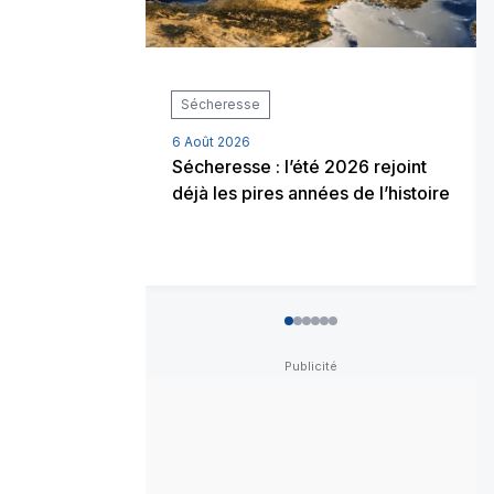
Sécheresse
6 Août 2026
Sécheresse : l’été 2026 rejoint
déjà les pires années de l’histoire
0
1
2
3
4
5