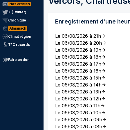
Vercors, Chartreus
Nos articles
X (Twitter)
Chronique
Enregistrement d'une heu
Almanach
Le 06/08/2026 à 21h
Climat région
Le 06/08/2026 à 20h
T°C records
Le 06/08/2026 à 19h
Le 06/08/2026 à 18h
Faire un don
Le 06/08/2026 à 17h
Le 06/08/2026 à 16h
Le 06/08/2026 à 15h
Le 06/08/2026 à 14h
Le 06/08/2026 à 13h
Le 06/08/2026 à 12h
Le 06/08/2026 à 11h
Le 06/08/2026 à 10h
Le 06/08/2026 à 09h
Le 06/08/2026 à 08h