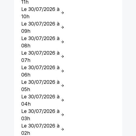
11h
Le 30/07/2026 à
10h
Le 30/07/2026 à
09h
Le 30/07/2026 à
08h
Le 30/07/2026 à
07h
Le 30/07/2026 à
06h
Le 30/07/2026 à
05h
Le 30/07/2026 à
04h
Le 30/07/2026 à
03h
Le 30/07/2026 à
02h