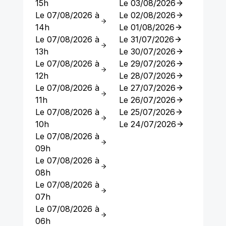
15h
Le 03/08/2026
Le 07/08/2026 à
Le 02/08/2026
14h
Le 01/08/2026
Le 07/08/2026 à
Le 31/07/2026
13h
Le 30/07/2026
Le 07/08/2026 à
Le 29/07/2026
12h
Le 28/07/2026
Le 07/08/2026 à
Le 27/07/2026
11h
Le 26/07/2026
Le 07/08/2026 à
Le 25/07/2026
10h
Le 24/07/2026
Le 07/08/2026 à
09h
Le 07/08/2026 à
08h
Le 07/08/2026 à
07h
Le 07/08/2026 à
06h