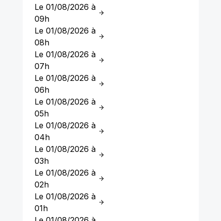
Le 01/08/2026 à
09h
Le 01/08/2026 à
08h
Le 01/08/2026 à
07h
Le 01/08/2026 à
06h
Le 01/08/2026 à
05h
Le 01/08/2026 à
04h
Le 01/08/2026 à
03h
Le 01/08/2026 à
02h
Le 01/08/2026 à
01h
Le 01/08/2026 à