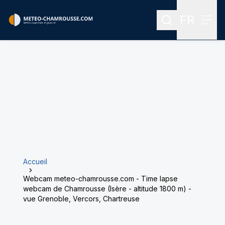
FR
Rechercher
Menu
Menu des
Accueil
Webcam meteo-chamrousse.com - Time lapse
webcam de Chamrousse (Isère - altitude 1800 m) -
vue Grenoble, Vercors, Chartreuse