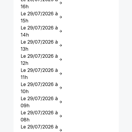
16h
Le 29/07/2026 à
15h
Le 29/07/2026 à
14h
Le 29/07/2026 à
13h
Le 29/07/2026 à
12h
Le 29/07/2026 à
11h
Le 29/07/2026 à
10h
Le 29/07/2026 à
09h
Le 29/07/2026 à
08h
Le 29/07/2026 à