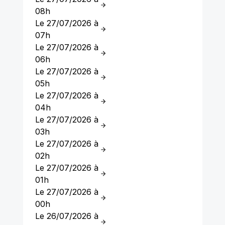
08h
Le 27/07/2026 à
07h
Le 27/07/2026 à
06h
Le 27/07/2026 à
05h
Le 27/07/2026 à
04h
Le 27/07/2026 à
03h
Le 27/07/2026 à
02h
Le 27/07/2026 à
01h
Le 27/07/2026 à
00h
Le 26/07/2026 à