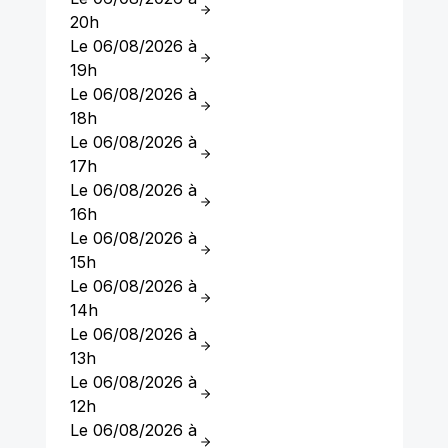
20h
Le 06/08/2026 à
19h
Le 06/08/2026 à
18h
Le 06/08/2026 à
17h
Le 06/08/2026 à
16h
Le 06/08/2026 à
15h
Le 06/08/2026 à
14h
Le 06/08/2026 à
13h
Le 06/08/2026 à
12h
Le 06/08/2026 à