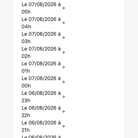
Le 07/08/2026 à
05h
Le 07/08/2026 à
04h
Le 07/08/2026 à
03h
Le 07/08/2026 à
02h
Le 07/08/2026 à
01h
Le 07/08/2026 à
00h
Le 06/08/2026 à
23h
Le 06/08/2026 à
22h
Le 06/08/2026 à
21h
Le 06/08/2026 à