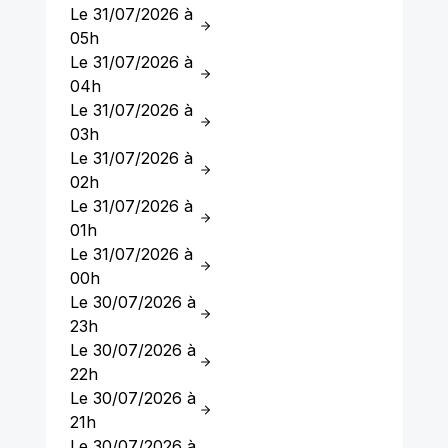
Le 31/07/2026 à
05h
Le 31/07/2026 à
04h
Le 31/07/2026 à
03h
Le 31/07/2026 à
02h
Le 31/07/2026 à
01h
Le 31/07/2026 à
00h
Le 30/07/2026 à
23h
Le 30/07/2026 à
22h
Le 30/07/2026 à
21h
Le 30/07/2026 à