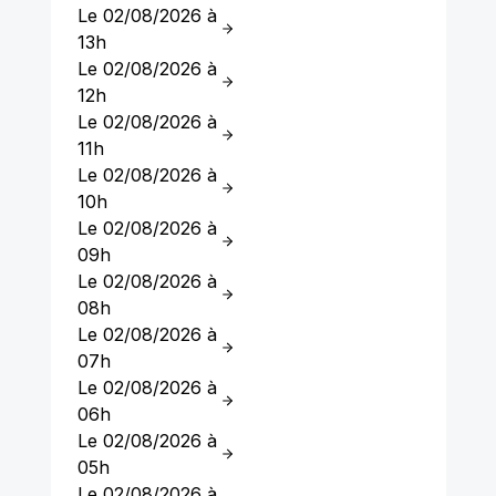
Le 02/08/2026 à
13h
Le 02/08/2026 à
12h
Le 02/08/2026 à
11h
Le 02/08/2026 à
10h
Le 02/08/2026 à
09h
Le 02/08/2026 à
08h
Le 02/08/2026 à
07h
Le 02/08/2026 à
06h
Le 02/08/2026 à
05h
Le 02/08/2026 à