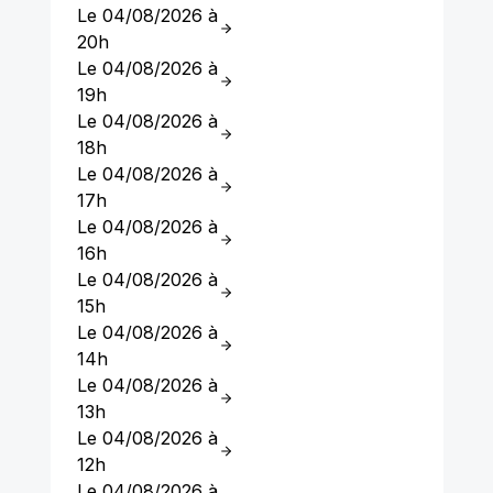
Le 04/08/2026 à
20h
Le 04/08/2026 à
19h
Le 04/08/2026 à
18h
Le 04/08/2026 à
17h
Le 04/08/2026 à
16h
Le 04/08/2026 à
15h
Le 04/08/2026 à
14h
Le 04/08/2026 à
13h
Le 04/08/2026 à
12h
Le 04/08/2026 à