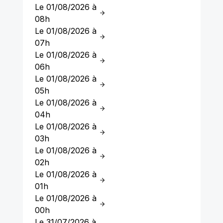
Le 01/08/2026 à
08h
Le 01/08/2026 à
07h
Le 01/08/2026 à
06h
Le 01/08/2026 à
05h
Le 01/08/2026 à
04h
Le 01/08/2026 à
03h
Le 01/08/2026 à
02h
Le 01/08/2026 à
01h
Le 01/08/2026 à
00h
Le 31/07/2026 à