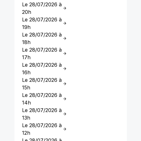
Le 28/07/2026 à
20h
Le 28/07/2026 à
19h
Le 28/07/2026 à
18h
Le 28/07/2026 à
17h
Le 28/07/2026 à
16h
Le 28/07/2026 à
15h
Le 28/07/2026 à
14h
Le 28/07/2026 à
13h
Le 28/07/2026 à
12h
Le 28/07/2026 à