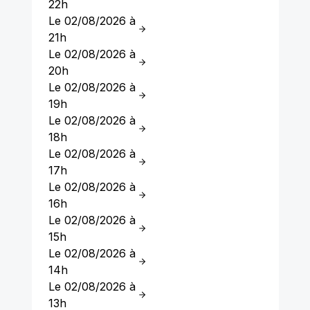
22h
Le 02/08/2026 à
21h
Le 02/08/2026 à
20h
Le 02/08/2026 à
19h
Le 02/08/2026 à
18h
Le 02/08/2026 à
17h
Le 02/08/2026 à
16h
Le 02/08/2026 à
15h
Le 02/08/2026 à
14h
Le 02/08/2026 à
13h