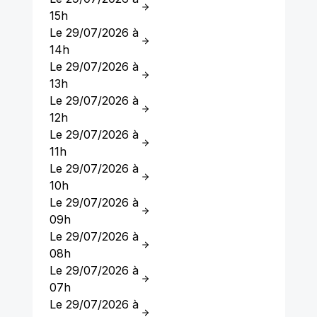
15h
Le 29/07/2026 à
14h
Le 29/07/2026 à
13h
Le 29/07/2026 à
12h
Le 29/07/2026 à
11h
Le 29/07/2026 à
10h
Le 29/07/2026 à
09h
Le 29/07/2026 à
08h
Le 29/07/2026 à
07h
Le 29/07/2026 à