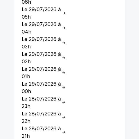
06h
Le 29/07/2026 à
05h
Le 29/07/2026 à
04h
Le 29/07/2026 à
03h
Le 29/07/2026 à
02h
Le 29/07/2026 à
01h
Le 29/07/2026 à
00h
Le 28/07/2026 à
23h
Le 28/07/2026 à
22h
Le 28/07/2026 à
21h