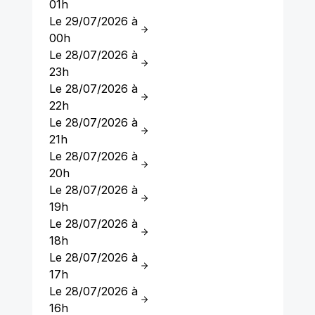
01h
Le 29/07/2026 à
00h
Le 28/07/2026 à
23h
Le 28/07/2026 à
22h
Le 28/07/2026 à
21h
Le 28/07/2026 à
20h
Le 28/07/2026 à
19h
Le 28/07/2026 à
18h
Le 28/07/2026 à
17h
Le 28/07/2026 à
16h