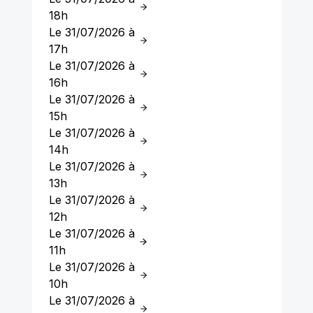
18h
Le 31/07/2026 à
17h
Le 31/07/2026 à
16h
Le 31/07/2026 à
15h
Le 31/07/2026 à
14h
Le 31/07/2026 à
13h
Le 31/07/2026 à
12h
Le 31/07/2026 à
11h
Le 31/07/2026 à
10h
Le 31/07/2026 à