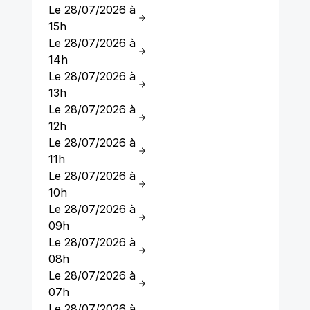
Le 28/07/2026 à
15h
Le 28/07/2026 à
14h
Le 28/07/2026 à
13h
Le 28/07/2026 à
12h
Le 28/07/2026 à
11h
Le 28/07/2026 à
10h
Le 28/07/2026 à
09h
Le 28/07/2026 à
08h
Le 28/07/2026 à
07h
Le 28/07/2026 à