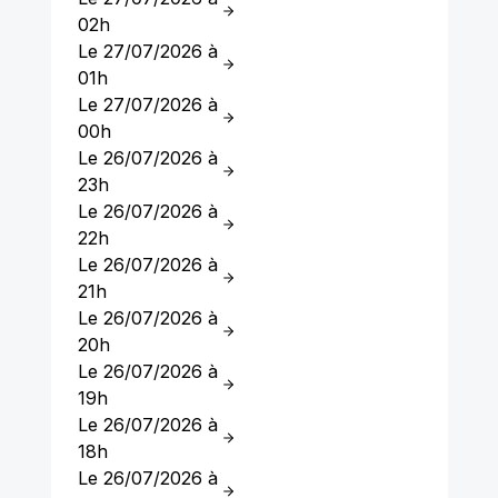
02h
Le 27/07/2026 à
01h
Le 27/07/2026 à
00h
Le 26/07/2026 à
23h
Le 26/07/2026 à
22h
Le 26/07/2026 à
21h
Le 26/07/2026 à
20h
Le 26/07/2026 à
19h
Le 26/07/2026 à
18h
Le 26/07/2026 à