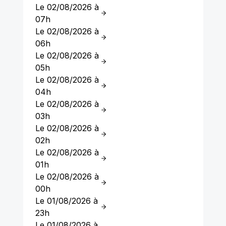
Le 02/08/2026 à
07h
Le 02/08/2026 à
06h
Le 02/08/2026 à
05h
Le 02/08/2026 à
04h
Le 02/08/2026 à
03h
Le 02/08/2026 à
02h
Le 02/08/2026 à
01h
Le 02/08/2026 à
00h
Le 01/08/2026 à
23h
Le 01/08/2026 à