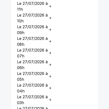
Le 27/07/2026 à
11h
Le 27/07/2026 à
10h
Le 27/07/2026 à
09h
Le 27/07/2026 à
08h
Le 27/07/2026 à
07h
Le 27/07/2026 à
06h
Le 27/07/2026 à
05h
Le 27/07/2026 à
04h
Le 27/07/2026 à
03h
Le 27/07/2026 à