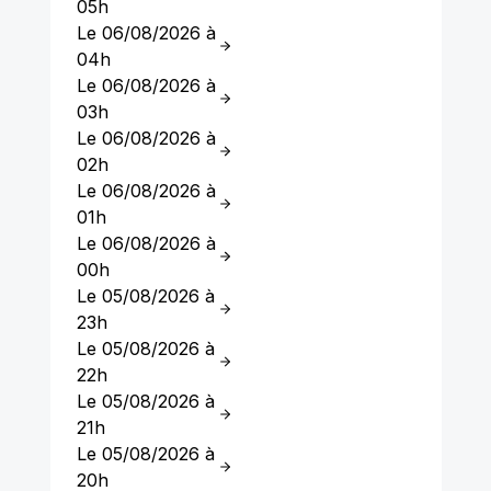
05h
Le 06/08/2026 à
04h
Le 06/08/2026 à
03h
Le 06/08/2026 à
02h
Le 06/08/2026 à
01h
Le 06/08/2026 à
00h
Le 05/08/2026 à
23h
Le 05/08/2026 à
22h
Le 05/08/2026 à
21h
Le 05/08/2026 à
20h