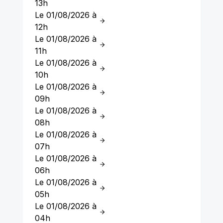
13h
Le 01/08/2026 à
12h
Le 01/08/2026 à
11h
Le 01/08/2026 à
10h
Le 01/08/2026 à
09h
Le 01/08/2026 à
08h
Le 01/08/2026 à
07h
Le 01/08/2026 à
06h
Le 01/08/2026 à
05h
Le 01/08/2026 à
04h