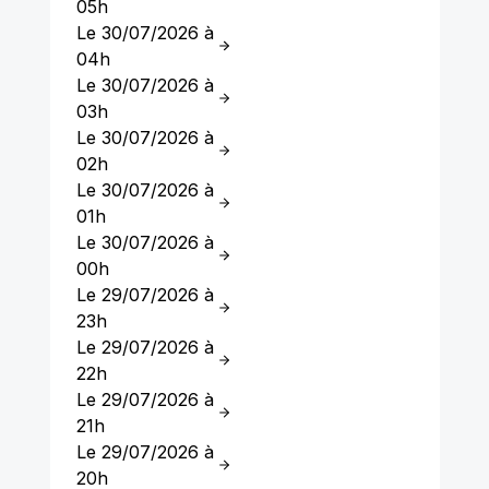
05h
Le 30/07/2026 à
04h
Le 30/07/2026 à
03h
Le 30/07/2026 à
02h
Le 30/07/2026 à
01h
Le 30/07/2026 à
00h
Le 29/07/2026 à
23h
Le 29/07/2026 à
22h
Le 29/07/2026 à
21h
Le 29/07/2026 à
20h