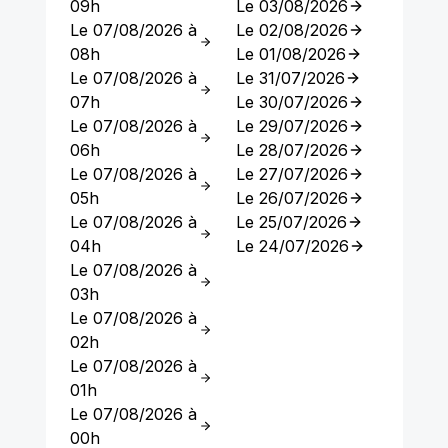
09h
Le 03/08/2026
Le 07/08/2026 à
Le 02/08/2026
08h
Le 01/08/2026
Le 07/08/2026 à
Le 31/07/2026
07h
Le 30/07/2026
Le 07/08/2026 à
Le 29/07/2026
06h
Le 28/07/2026
Le 07/08/2026 à
Le 27/07/2026
05h
Le 26/07/2026
Le 07/08/2026 à
Le 25/07/2026
04h
Le 24/07/2026
Le 07/08/2026 à
03h
Le 07/08/2026 à
02h
Le 07/08/2026 à
01h
Le 07/08/2026 à
00h