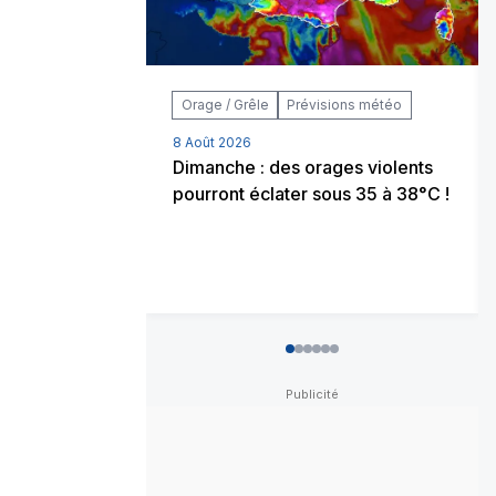
Orage / Grêle
Prévisions météo
8 Août 2026
Dimanche : des orages violents
pourront éclater sous 35 à 38°C !
0
1
2
3
4
5