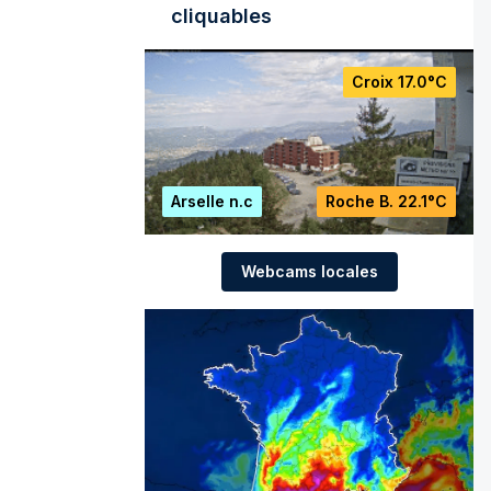
cliquables
Croix
17.0°C
Arselle
n.c
Roche B.
22.1°C
Webcams locales