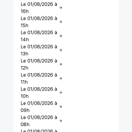
Le 01/08/2026 à
16h
Le 01/08/2026 à
15h
Le 01/08/2026 à
14h
Le 01/08/2026 à
13h
Le 01/08/2026 à
12h
Le 01/08/2026 à
11h
Le 01/08/2026 à
10h
Le 01/08/2026 à
09h
Le 01/08/2026 à
08h
Le 01/08/2026 à