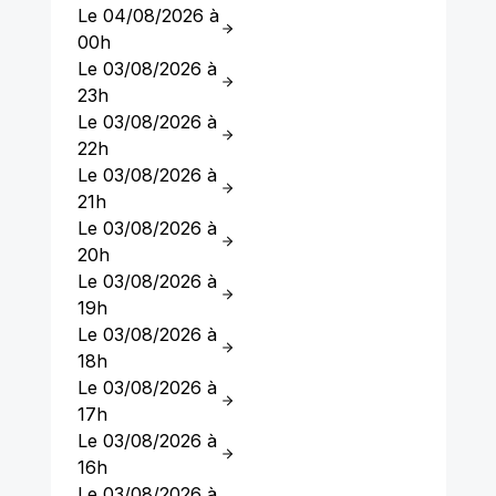
Le 04/08/2026 à
00h
Le 03/08/2026 à
23h
Le 03/08/2026 à
22h
Le 03/08/2026 à
21h
Le 03/08/2026 à
20h
Le 03/08/2026 à
19h
Le 03/08/2026 à
18h
Le 03/08/2026 à
17h
Le 03/08/2026 à
16h
Le 03/08/2026 à