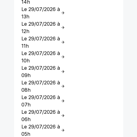
14h
Le 29/07/2026 à
13h
Le 29/07/2026 à
12h
Le 29/07/2026 à
11h
Le 29/07/2026 à
10h
Le 29/07/2026 à
09h
Le 29/07/2026 à
08h
Le 29/07/2026 à
07h
Le 29/07/2026 à
06h
Le 29/07/2026 à
05h