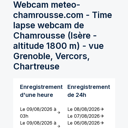
Webcam meteo-
chamrousse.com - Time
lapse webcam de
Chamrousse (Isère -
altitude 1800 m) - vue
Grenoble, Vercors,
Chartreuse
Enregistrement
Enregistrement
d'une heure
de 24h
Le 09/08/2026 à
Le 08/08/2026
03h
Le 07/08/2026
Le 09/08/2026 à
Le 06/08/2026