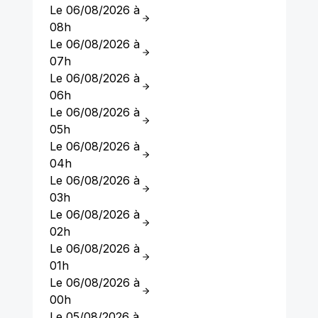
Le 06/08/2026 à
08h
Le 06/08/2026 à
07h
Le 06/08/2026 à
06h
Le 06/08/2026 à
05h
Le 06/08/2026 à
04h
Le 06/08/2026 à
03h
Le 06/08/2026 à
02h
Le 06/08/2026 à
01h
Le 06/08/2026 à
00h
Le 05/08/2026 à