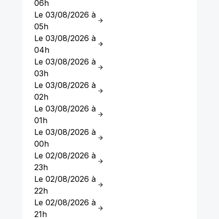
06h
Le 03/08/2026 à
05h
Le 03/08/2026 à
04h
Le 03/08/2026 à
03h
Le 03/08/2026 à
02h
Le 03/08/2026 à
01h
Le 03/08/2026 à
00h
Le 02/08/2026 à
23h
Le 02/08/2026 à
22h
Le 02/08/2026 à
21h