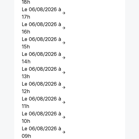
18h
Le 06/08/2026 à
17h
Le 06/08/2026 à
16h
Le 06/08/2026 à
15h
Le 06/08/2026 à
14h
Le 06/08/2026 à
13h
Le 06/08/2026 à
12h
Le 06/08/2026 à
11h
Le 06/08/2026 à
10h
Le 06/08/2026 à
09h