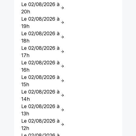
Le 02/08/2026 à
20h
Le 02/08/2026 à
19h
Le 02/08/2026 à
18h
Le 02/08/2026 à
17h
Le 02/08/2026 à
16h
Le 02/08/2026 à
15h
Le 02/08/2026 à
14h
Le 02/08/2026 à
13h
Le 02/08/2026 à
12h
Le 02/08/2026 à