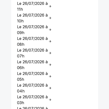
Le 26/07/2026 à
11h
Le 26/07/2026 à
10h
Le 26/07/2026 à
09h
Le 26/07/2026 à
08h
Le 26/07/2026 à
07h
Le 26/07/2026 à
06h
Le 26/07/2026 à
05h
Le 26/07/2026 à
04h
Le 26/07/2026 à
03h
Le 26/07/2026 à