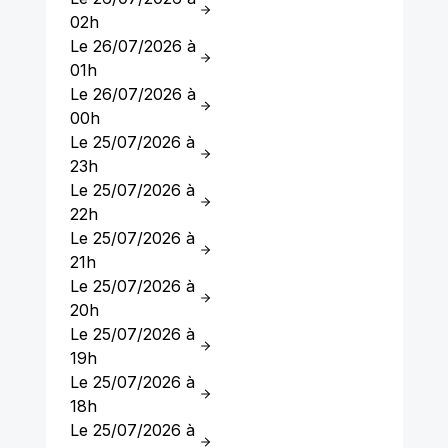
02h
Le 26/07/2026 à
01h
Le 26/07/2026 à
00h
Le 25/07/2026 à
23h
Le 25/07/2026 à
22h
Le 25/07/2026 à
21h
Le 25/07/2026 à
20h
Le 25/07/2026 à
19h
Le 25/07/2026 à
18h
Le 25/07/2026 à