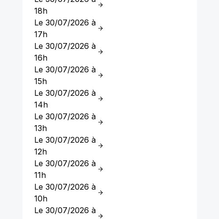
18h
Le 30/07/2026 à
17h
Le 30/07/2026 à
16h
Le 30/07/2026 à
15h
Le 30/07/2026 à
14h
Le 30/07/2026 à
13h
Le 30/07/2026 à
12h
Le 30/07/2026 à
11h
Le 30/07/2026 à
10h
Le 30/07/2026 à