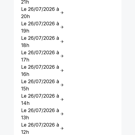
21h
Le 26/07/2026 à
20h
Le 26/07/2026 à
19h
Le 26/07/2026 à
18h
Le 26/07/2026 à
17h
Le 26/07/2026 à
16h
Le 26/07/2026 à
15h
Le 26/07/2026 à
14h
Le 26/07/2026 à
13h
Le 26/07/2026 à
12h