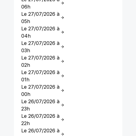
06h
Le 27/07/2026 à
05h
Le 27/07/2026 à
04h
Le 27/07/2026 à
03h
Le 27/07/2026 à
02h
Le 27/07/2026 à
01h
Le 27/07/2026 à
00h
Le 26/07/2026 à
23h
Le 26/07/2026 à
22h
Le 26/07/2026 à