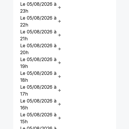
Le 05/08/2026 à
23h
Le 05/08/2026 à
22h
Le 05/08/2026 à
21h
Le 05/08/2026 à
20h
Le 05/08/2026 à
19h
Le 05/08/2026 à
18h
Le 05/08/2026 à
17h
Le 05/08/2026 à
16h
Le 05/08/2026 à
15h
Le 05/08/2026 à