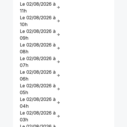
Le 02/08/2026 à
11h
Le 02/08/2026 à
10h
Le 02/08/2026 à
09h
Le 02/08/2026 à
08h
Le 02/08/2026 à
07h
Le 02/08/2026 à
06h
Le 02/08/2026 à
05h
Le 02/08/2026 à
04h
Le 02/08/2026 à
03h
Le 02/08/2026 à