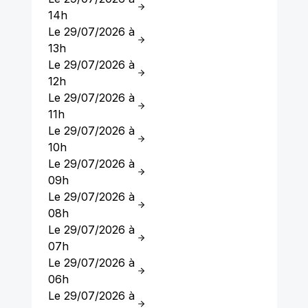
14h
Le 29/07/2026 à
13h
Le 29/07/2026 à
12h
Le 29/07/2026 à
11h
Le 29/07/2026 à
10h
Le 29/07/2026 à
09h
Le 29/07/2026 à
08h
Le 29/07/2026 à
07h
Le 29/07/2026 à
06h
Le 29/07/2026 à