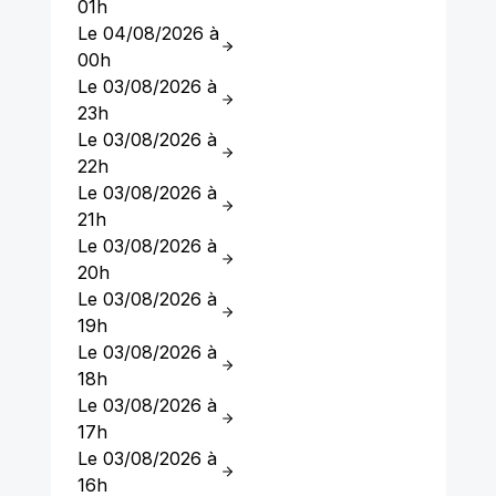
01h
Le 04/08/2026 à
00h
Le 03/08/2026 à
23h
Le 03/08/2026 à
22h
Le 03/08/2026 à
21h
Le 03/08/2026 à
20h
Le 03/08/2026 à
19h
Le 03/08/2026 à
18h
Le 03/08/2026 à
17h
Le 03/08/2026 à
16h