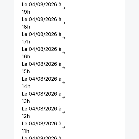
Le 04/08/2026 à
19h
Le 04/08/2026 à
18h
Le 04/08/2026 à
17h
Le 04/08/2026 à
16h
Le 04/08/2026 à
15h
Le 04/08/2026 à
14h
Le 04/08/2026 à
13h
Le 04/08/2026 à
12h
Le 04/08/2026 à
11h
Le 04/08/2026 à