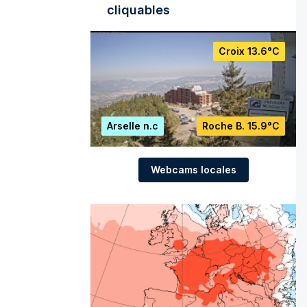
cliquables
Croix
13.6°C
Arselle
n.c
Roche B.
15.9°C
Webcams locales