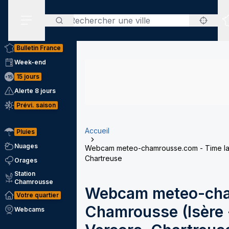
Rechercher
Menu secondaire
Bulletin France
Week-end
15 jours
Alerte 8 jours
Prévi. saison
Accueil
Pluies
Nuages
Webcam meteo-chamrousse.com - Time laps
Chartreuse
Orages
Station
Chamrousse
Webcam meteo-cha
Votre quartier
Chamrousse (Isère -
Webcams