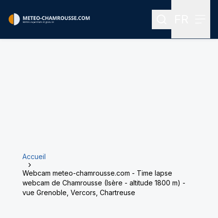
FR
Rechercher
Menu
Menu des
Accueil
Webcam meteo-chamrousse.com - Time lapse
webcam de Chamrousse (Isère - altitude 1800 m) -
vue Grenoble, Vercors, Chartreuse