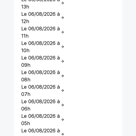
13h
Le 06/08/2026 à
12h
Le 06/08/2026 à
11h
Le 06/08/2026 à
10h
Le 06/08/2026 à
09h
Le 06/08/2026 à
08h
Le 06/08/2026 à
07h
Le 06/08/2026 à
06h
Le 06/08/2026 à
05h
Le 06/08/2026 à