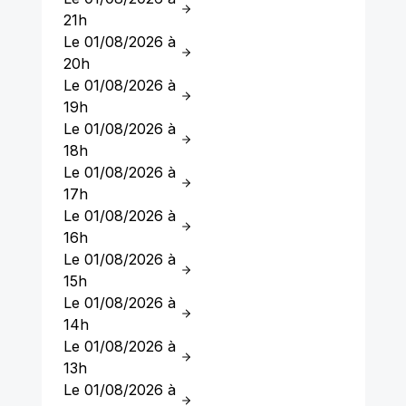
21h
Le 01/08/2026 à
20h
Le 01/08/2026 à
19h
Le 01/08/2026 à
18h
Le 01/08/2026 à
17h
Le 01/08/2026 à
16h
Le 01/08/2026 à
15h
Le 01/08/2026 à
14h
Le 01/08/2026 à
13h
Le 01/08/2026 à