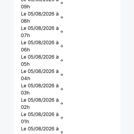
09h
Le 05/08/2026 à
08h
Le 05/08/2026 à
07h
Le 05/08/2026 à
06h
Le 05/08/2026 à
05h
Le 05/08/2026 à
04h
Le 05/08/2026 à
03h
Le 05/08/2026 à
02h
Le 05/08/2026 à
01h
Le 05/08/2026 à