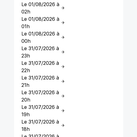
Le 01/08/2026 à
02h
Le 01/08/2026 à
01h
Le 01/08/2026 à
00h
Le 31/07/2026 à
23h
Le 31/07/2026 à
22h
Le 31/07/2026 à
21h
Le 31/07/2026 à
20h
Le 31/07/2026 à
19h
Le 31/07/2026 à
18h
Le 31/07/2026 à