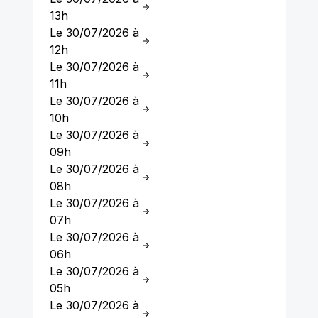
13h
Le 30/07/2026 à
12h
Le 30/07/2026 à
11h
Le 30/07/2026 à
10h
Le 30/07/2026 à
09h
Le 30/07/2026 à
08h
Le 30/07/2026 à
07h
Le 30/07/2026 à
06h
Le 30/07/2026 à
05h
Le 30/07/2026 à