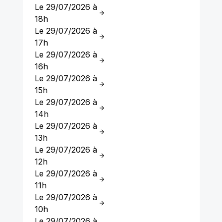
Le 29/07/2026 à
18h
Le 29/07/2026 à
17h
Le 29/07/2026 à
16h
Le 29/07/2026 à
15h
Le 29/07/2026 à
14h
Le 29/07/2026 à
13h
Le 29/07/2026 à
12h
Le 29/07/2026 à
11h
Le 29/07/2026 à
10h
Le 29/07/2026 à