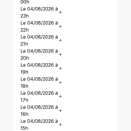
00h
Le 04/08/2026 à
23h
Le 04/08/2026 à
22h
Le 04/08/2026 à
21h
Le 04/08/2026 à
20h
Le 04/08/2026 à
19h
Le 04/08/2026 à
18h
Le 04/08/2026 à
17h
Le 04/08/2026 à
16h
Le 04/08/2026 à
15h