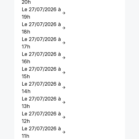
20h
Le 27/07/2026 à
19h
Le 27/07/2026 à
18h
Le 27/07/2026 à
17h
Le 27/07/2026 à
16h
Le 27/07/2026 à
15h
Le 27/07/2026 à
14h
Le 27/07/2026 à
13h
Le 27/07/2026 à
12h
Le 27/07/2026 à
11h