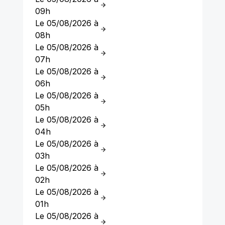
09h
Le 05/08/2026 à
08h
Le 05/08/2026 à
07h
Le 05/08/2026 à
06h
Le 05/08/2026 à
05h
Le 05/08/2026 à
04h
Le 05/08/2026 à
03h
Le 05/08/2026 à
02h
Le 05/08/2026 à
01h
Le 05/08/2026 à