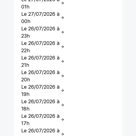
01h
Le 27/07/2026 à
00h
Le 26/07/2026 à
23h
Le 26/07/2026 à
22h
Le 26/07/2026 à
21h
Le 26/07/2026 à
20h
Le 26/07/2026 à
19h
Le 26/07/2026 à
18h
Le 26/07/2026 à
17h
Le 26/07/2026 à