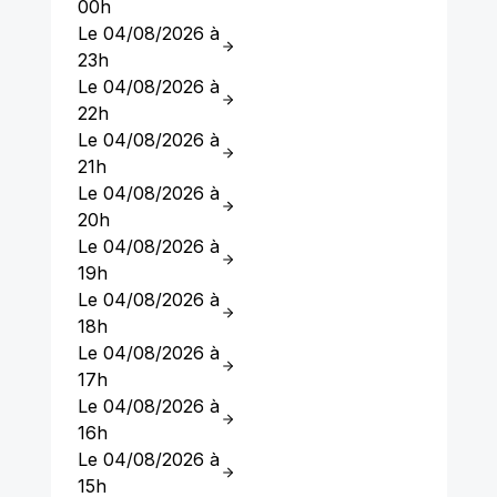
00h
Le 04/08/2026 à
23h
Le 04/08/2026 à
22h
Le 04/08/2026 à
21h
Le 04/08/2026 à
20h
Le 04/08/2026 à
19h
Le 04/08/2026 à
18h
Le 04/08/2026 à
17h
Le 04/08/2026 à
16h
Le 04/08/2026 à
15h