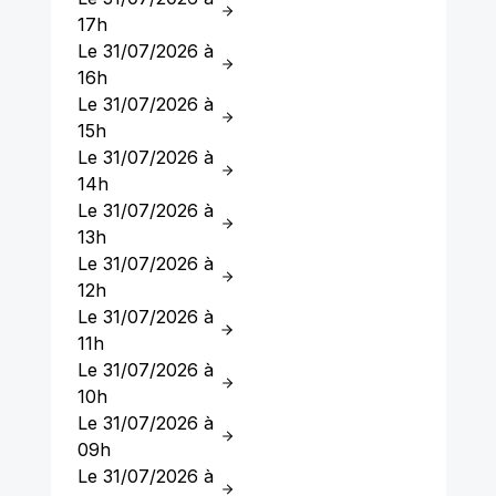
17h
Le 31/07/2026 à
16h
Le 31/07/2026 à
15h
Le 31/07/2026 à
14h
Le 31/07/2026 à
13h
Le 31/07/2026 à
12h
Le 31/07/2026 à
11h
Le 31/07/2026 à
10h
Le 31/07/2026 à
09h
Le 31/07/2026 à