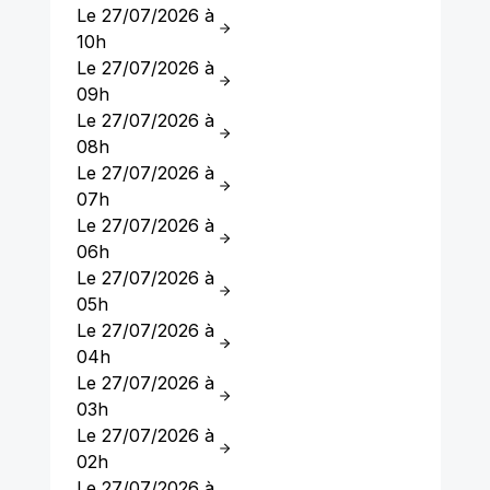
Le 27/07/2026 à
10h
Le 27/07/2026 à
09h
Le 27/07/2026 à
08h
Le 27/07/2026 à
07h
Le 27/07/2026 à
06h
Le 27/07/2026 à
05h
Le 27/07/2026 à
04h
Le 27/07/2026 à
03h
Le 27/07/2026 à
02h
Le 27/07/2026 à