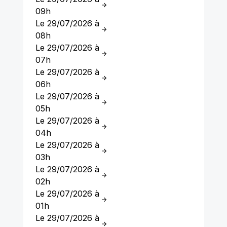
09h
Le 29/07/2026 à
08h
Le 29/07/2026 à
07h
Le 29/07/2026 à
06h
Le 29/07/2026 à
05h
Le 29/07/2026 à
04h
Le 29/07/2026 à
03h
Le 29/07/2026 à
02h
Le 29/07/2026 à
01h
Le 29/07/2026 à