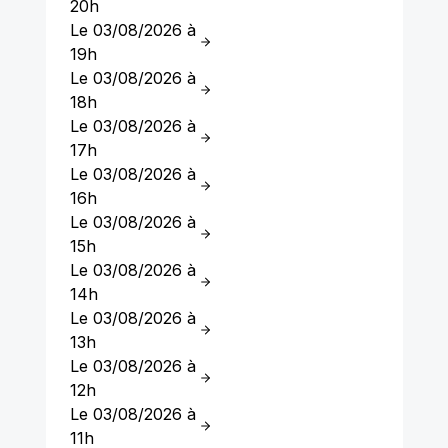
20h
Le 03/08/2026 à
19h
Le 03/08/2026 à
18h
Le 03/08/2026 à
17h
Le 03/08/2026 à
16h
Le 03/08/2026 à
15h
Le 03/08/2026 à
14h
Le 03/08/2026 à
13h
Le 03/08/2026 à
12h
Le 03/08/2026 à
11h