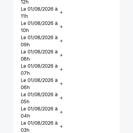
12h
Le 01/08/2026 à
11h
Le 01/08/2026 à
10h
Le 01/08/2026 à
09h
Le 01/08/2026 à
08h
Le 01/08/2026 à
07h
Le 01/08/2026 à
06h
Le 01/08/2026 à
05h
Le 01/08/2026 à
04h
Le 01/08/2026 à
03h