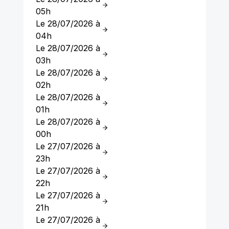
05h
Le 28/07/2026 à
04h
Le 28/07/2026 à
03h
Le 28/07/2026 à
02h
Le 28/07/2026 à
01h
Le 28/07/2026 à
00h
Le 27/07/2026 à
23h
Le 27/07/2026 à
22h
Le 27/07/2026 à
21h
Le 27/07/2026 à