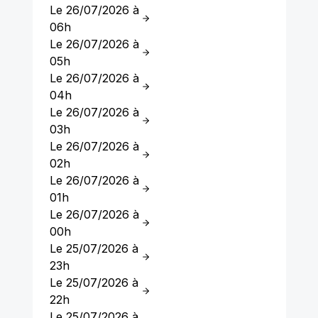
Le 26/07/2026 à
06h
Le 26/07/2026 à
05h
Le 26/07/2026 à
04h
Le 26/07/2026 à
03h
Le 26/07/2026 à
02h
Le 26/07/2026 à
01h
Le 26/07/2026 à
00h
Le 25/07/2026 à
23h
Le 25/07/2026 à
22h
Le 25/07/2026 à