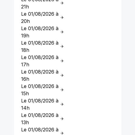
21h
Le 01/08/2026 à
20h
Le 01/08/2026 à
19h
Le 01/08/2026 à
18h
Le 01/08/2026 à
17h
Le 01/08/2026 à
16h
Le 01/08/2026 à
15h
Le 01/08/2026 à
14h
Le 01/08/2026 à
13h
Le 01/08/2026 à