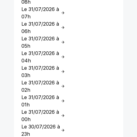
08h
Le 31/07/2026 à
07h
Le 31/07/2026 à
06h
Le 31/07/2026 à
05h
Le 31/07/2026 à
04h
Le 31/07/2026 à
03h
Le 31/07/2026 à
02h
Le 31/07/2026 à
01h
Le 31/07/2026 à
00h
Le 30/07/2026 à
23h