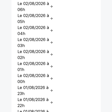
Le 02/08/2026 à
06h
Le 02/08/2026 à
05h
Le 02/08/2026 à
04h
Le 02/08/2026 à
03h
Le 02/08/2026 à
02h
Le 02/08/2026 à
01h
Le 02/08/2026 à
00h
Le 01/08/2026 à
23h
Le 01/08/2026 à
22h
Le 01/08/2026 à