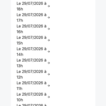
Le 29/07/2026 à
18h
Le 29/07/2026 à
17h
Le 29/07/2026 à
16h
Le 29/07/2026 à
15h
Le 29/07/2026 à
14h
Le 29/07/2026 à
13h
Le 29/07/2026 à
12h
Le 29/07/2026 à
11h
Le 29/07/2026 à
10h
Le 29/07/2026 à