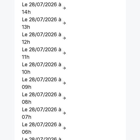
Le 28/07/2026 à
14h
Le 28/07/2026 à
13h
Le 28/07/2026 à
12h
Le 28/07/2026 à
11h
Le 28/07/2026 à
10h
Le 28/07/2026 à
09h
Le 28/07/2026 à
08h
Le 28/07/2026 à
07h
Le 28/07/2026 à
06h
Le 28/07/2026 à