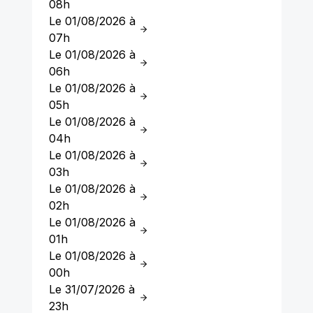
08h
Le 01/08/2026 à
07h
Le 01/08/2026 à
06h
Le 01/08/2026 à
05h
Le 01/08/2026 à
04h
Le 01/08/2026 à
03h
Le 01/08/2026 à
02h
Le 01/08/2026 à
01h
Le 01/08/2026 à
00h
Le 31/07/2026 à
23h