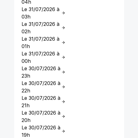
04h
Le 31/07/2026 à
03h
Le 31/07/2026 à
02h
Le 31/07/2026 à
01h
Le 31/07/2026 à
00h
Le 30/07/2026 à
23h
Le 30/07/2026 à
22h
Le 30/07/2026 à
21h
Le 30/07/2026 à
20h
Le 30/07/2026 à
19h