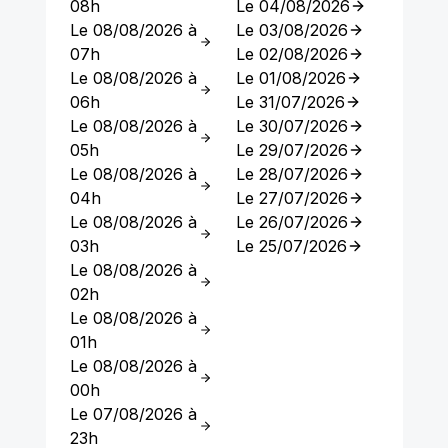
08h
Le 04/08/2026
Le 08/08/2026 à
Le 03/08/2026
07h
Le 02/08/2026
Le 08/08/2026 à
Le 01/08/2026
06h
Le 31/07/2026
Le 08/08/2026 à
Le 30/07/2026
05h
Le 29/07/2026
Le 08/08/2026 à
Le 28/07/2026
04h
Le 27/07/2026
Le 08/08/2026 à
Le 26/07/2026
03h
Le 25/07/2026
Le 08/08/2026 à
02h
Le 08/08/2026 à
01h
Le 08/08/2026 à
00h
Le 07/08/2026 à
23h