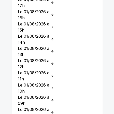
17h
Le 01/08/2026 à
16h
Le 01/08/2026 à
15h
Le 01/08/2026 à
14h
Le 01/08/2026 à
13h
Le 01/08/2026 à
12h
Le 01/08/2026 à
11h
Le 01/08/2026 à
10h
Le 01/08/2026 à
09h
Le 01/08/2026 à