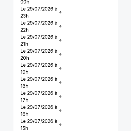
00h
Le 29/07/2026 à
23h
Le 29/07/2026 à
22h
Le 29/07/2026 à
21h
Le 29/07/2026 à
20h
Le 29/07/2026 à
19h
Le 29/07/2026 à
18h
Le 29/07/2026 à
17h
Le 29/07/2026 à
16h
Le 29/07/2026 à
15h