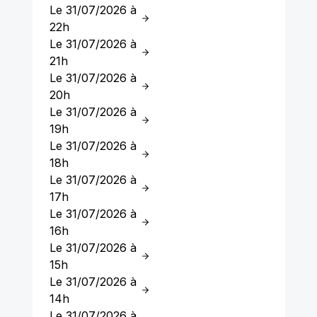
Le 31/07/2026 à
22h
Le 31/07/2026 à
21h
Le 31/07/2026 à
20h
Le 31/07/2026 à
19h
Le 31/07/2026 à
18h
Le 31/07/2026 à
17h
Le 31/07/2026 à
16h
Le 31/07/2026 à
15h
Le 31/07/2026 à
14h
Le 31/07/2026 à