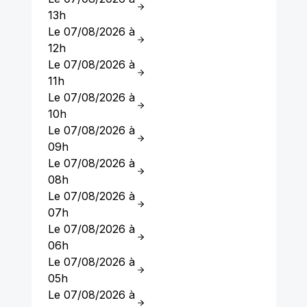
13h
Le 07/08/2026 à
12h
Le 07/08/2026 à
11h
Le 07/08/2026 à
10h
Le 07/08/2026 à
09h
Le 07/08/2026 à
08h
Le 07/08/2026 à
07h
Le 07/08/2026 à
06h
Le 07/08/2026 à
05h
Le 07/08/2026 à