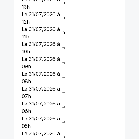
13h
Le 31/07/2026 à
12h
Le 31/07/2026 à
11h
Le 31/07/2026 à
10h
Le 31/07/2026 à
09h
Le 31/07/2026 à
08h
Le 31/07/2026 à
07h
Le 31/07/2026 à
06h
Le 31/07/2026 à
05h
Le 31/07/2026 à