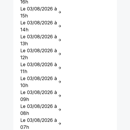
16h
Le 03/08/2026 à
15h
Le 03/08/2026 à
14h
Le 03/08/2026 à
13h
Le 03/08/2026 à
12h
Le 03/08/2026 à
11h
Le 03/08/2026 à
10h
Le 03/08/2026 à
09h
Le 03/08/2026 à
08h
Le 03/08/2026 à
07h