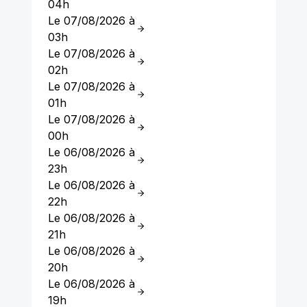
04h
Le 07/08/2026 à
03h
Le 07/08/2026 à
02h
Le 07/08/2026 à
01h
Le 07/08/2026 à
00h
Le 06/08/2026 à
23h
Le 06/08/2026 à
22h
Le 06/08/2026 à
21h
Le 06/08/2026 à
20h
Le 06/08/2026 à
19h