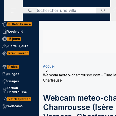
Rechercher
Menu secondaire
Bulletin France
Week-end
15 jours
Alerte 8 jours
Prévi. saison
Accueil
Pluies
Nuages
Webcam meteo-chamrousse.com - Time laps
Chartreuse
Orages
Station
Chamrousse
Webcam meteo-cha
Votre quartier
Chamrousse (Isère -
Webcams