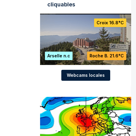
cliquables
Croix
16.8°C
Arselle
n.c
Roche B.
21.6°C
Webcams locales