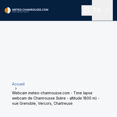
FR
Rechercher
Menu
Menu des
Accueil
Webcam meteo-chamrousse.com - Time lapse
webcam de Chamrousse (Isère - altitude 1800 m) -
vue Grenoble, Vercors, Chartreuse