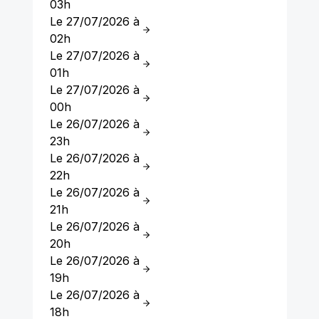
03h
Le 27/07/2026 à
02h
Le 27/07/2026 à
01h
Le 27/07/2026 à
00h
Le 26/07/2026 à
23h
Le 26/07/2026 à
22h
Le 26/07/2026 à
21h
Le 26/07/2026 à
20h
Le 26/07/2026 à
19h
Le 26/07/2026 à
18h