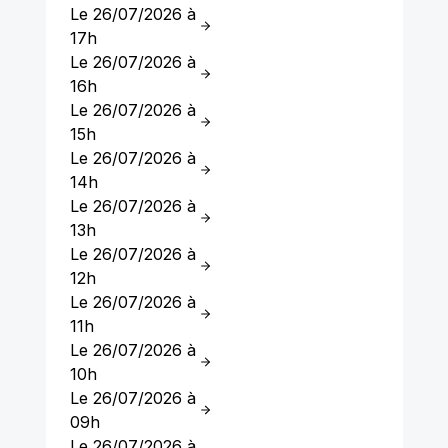
Le 26/07/2026 à
17h
Le 26/07/2026 à
16h
Le 26/07/2026 à
15h
Le 26/07/2026 à
14h
Le 26/07/2026 à
13h
Le 26/07/2026 à
12h
Le 26/07/2026 à
11h
Le 26/07/2026 à
10h
Le 26/07/2026 à
09h
Le 26/07/2026 à