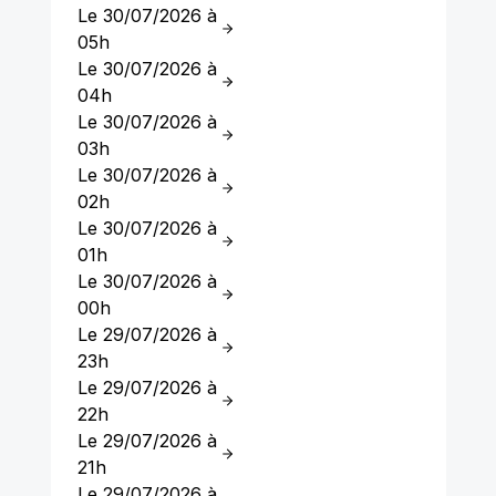
Le 30/07/2026 à
05h
Le 30/07/2026 à
04h
Le 30/07/2026 à
03h
Le 30/07/2026 à
02h
Le 30/07/2026 à
01h
Le 30/07/2026 à
00h
Le 29/07/2026 à
23h
Le 29/07/2026 à
22h
Le 29/07/2026 à
21h
Le 29/07/2026 à