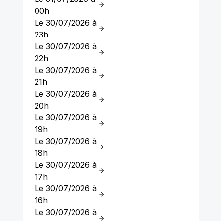
00h
Le 30/07/2026 à
23h
Le 30/07/2026 à
22h
Le 30/07/2026 à
21h
Le 30/07/2026 à
20h
Le 30/07/2026 à
19h
Le 30/07/2026 à
18h
Le 30/07/2026 à
17h
Le 30/07/2026 à
16h
Le 30/07/2026 à