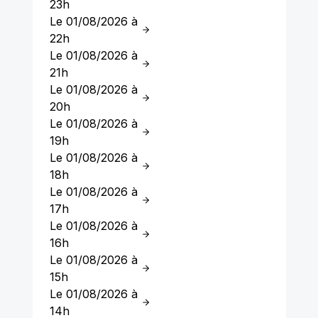
23h
Le 01/08/2026 à
22h
Le 01/08/2026 à
21h
Le 01/08/2026 à
20h
Le 01/08/2026 à
19h
Le 01/08/2026 à
18h
Le 01/08/2026 à
17h
Le 01/08/2026 à
16h
Le 01/08/2026 à
15h
Le 01/08/2026 à
14h