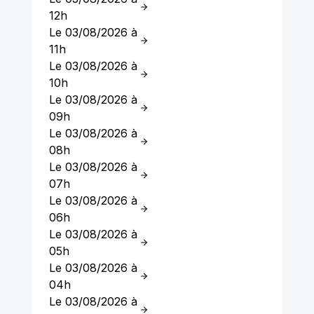
12h
Le 03/08/2026 à
11h
Le 03/08/2026 à
10h
Le 03/08/2026 à
09h
Le 03/08/2026 à
08h
Le 03/08/2026 à
07h
Le 03/08/2026 à
06h
Le 03/08/2026 à
05h
Le 03/08/2026 à
04h
Le 03/08/2026 à