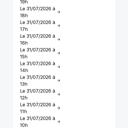
19h
Le 31/07/2026 à
18h
Le 31/07/2026 à
17h
Le 31/07/2026 à
16h
Le 31/07/2026 à
15h
Le 31/07/2026 à
14h
Le 31/07/2026 à
13h
Le 31/07/2026 à
12h
Le 31/07/2026 à
11h
Le 31/07/2026 à
10h