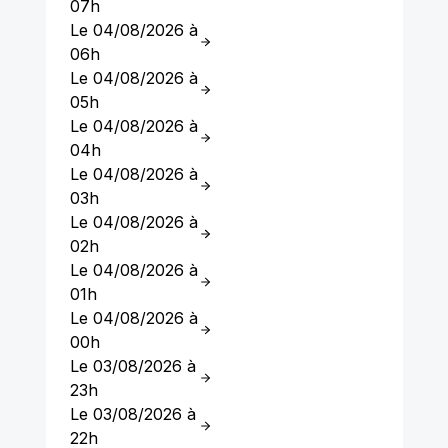
07h
Le 04/08/2026 à
06h
Le 04/08/2026 à
05h
Le 04/08/2026 à
04h
Le 04/08/2026 à
03h
Le 04/08/2026 à
02h
Le 04/08/2026 à
01h
Le 04/08/2026 à
00h
Le 03/08/2026 à
23h
Le 03/08/2026 à
22h