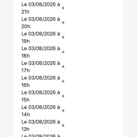
Le 03/08/2026 à
21h
Le 03/08/2026 à
20h
Le 03/08/2026 à
19h
Le 03/08/2026 à
18h
Le 03/08/2026 à
17h
Le 03/08/2026 à
16h
Le 03/08/2026 à
15h
Le 03/08/2026 à
14h
Le 03/08/2026 à
13h
Le 03/08/2026 à