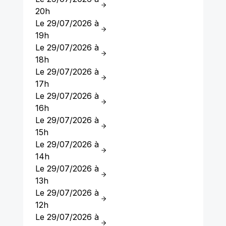
20h
Le 29/07/2026 à
19h
Le 29/07/2026 à
18h
Le 29/07/2026 à
17h
Le 29/07/2026 à
16h
Le 29/07/2026 à
15h
Le 29/07/2026 à
14h
Le 29/07/2026 à
13h
Le 29/07/2026 à
12h
Le 29/07/2026 à