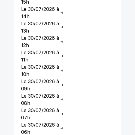
15h
Le 30/07/2026 à
14h
Le 30/07/2026 à
13h
Le 30/07/2026 à
12h
Le 30/07/2026 à
11h
Le 30/07/2026 à
10h
Le 30/07/2026 à
09h
Le 30/07/2026 à
08h
Le 30/07/2026 à
07h
Le 30/07/2026 à
06h