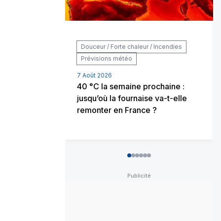
Douceur / Forte chaleur / Incendies
Prévisions météo
7 Août 2026
40 °C la semaine prochaine :
jusqu’où la fournaise va-t-elle
remonter en France ?
0
1
2
3
4
5