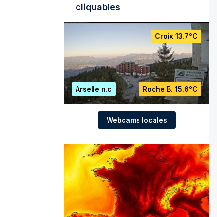
cliquables
Croix
13.7°C
Arselle
n.c
Roche B.
15.6°C
Webcams locales