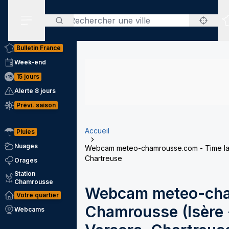
Rechercher
Menu secondaire
Bulletin France
Week-end
15 jours
Alerte 8 jours
Prévi. saison
Accueil
Pluies
Nuages
Webcam meteo-chamrousse.com - Time laps
Chartreuse
Orages
Station
Chamrousse
Webcam meteo-cha
Votre quartier
Chamrousse (Isère -
Webcams