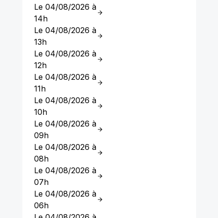
Le 04/08/2026 à
14h
Le 04/08/2026 à
13h
Le 04/08/2026 à
12h
Le 04/08/2026 à
11h
Le 04/08/2026 à
10h
Le 04/08/2026 à
09h
Le 04/08/2026 à
08h
Le 04/08/2026 à
07h
Le 04/08/2026 à
06h
Le 04/08/2026 à