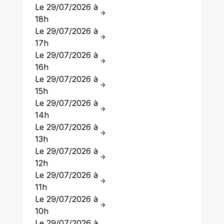
Le 29/07/2026 à
18h
Le 29/07/2026 à
17h
Le 29/07/2026 à
16h
Le 29/07/2026 à
15h
Le 29/07/2026 à
14h
Le 29/07/2026 à
13h
Le 29/07/2026 à
12h
Le 29/07/2026 à
11h
Le 29/07/2026 à
10h
Le 29/07/2026 à