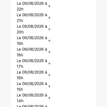
Le 06/08/2026 à
22h
Le 06/08/2026 à
21h
Le 06/08/2026 à
20h
Le 06/08/2026 à
19h
Le 06/08/2026 à
18h
Le 06/08/2026 à
17h
Le 06/08/2026 à
16h
Le 06/08/2026 à
15h
Le 06/08/2026 à
14h
Le 06/08/2026 à