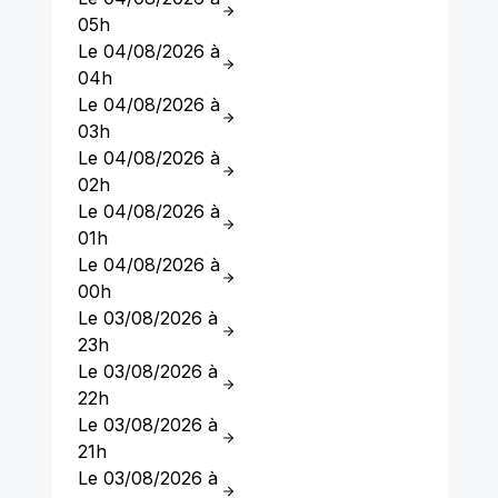
05h
Le 04/08/2026 à
04h
Le 04/08/2026 à
03h
Le 04/08/2026 à
02h
Le 04/08/2026 à
01h
Le 04/08/2026 à
00h
Le 03/08/2026 à
23h
Le 03/08/2026 à
22h
Le 03/08/2026 à
21h
Le 03/08/2026 à