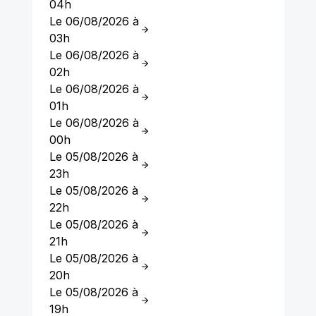
04h
Le 06/08/2026 à
03h
Le 06/08/2026 à
02h
Le 06/08/2026 à
01h
Le 06/08/2026 à
00h
Le 05/08/2026 à
23h
Le 05/08/2026 à
22h
Le 05/08/2026 à
21h
Le 05/08/2026 à
20h
Le 05/08/2026 à
19h