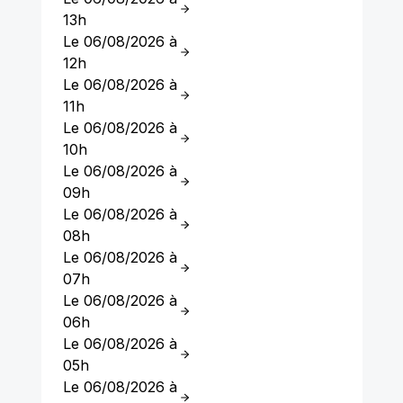
13h
Le 06/08/2026 à
12h
Le 06/08/2026 à
11h
Le 06/08/2026 à
10h
Le 06/08/2026 à
09h
Le 06/08/2026 à
08h
Le 06/08/2026 à
07h
Le 06/08/2026 à
06h
Le 06/08/2026 à
05h
Le 06/08/2026 à