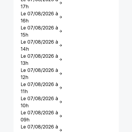
17h
Le 07/08/2026 à
16h
Le 07/08/2026 à
15h
Le 07/08/2026 à
14h
Le 07/08/2026 à
13h
Le 07/08/2026 à
12h
Le 07/08/2026 à
11h
Le 07/08/2026 à
10h
Le 07/08/2026 à
09h
Le 07/08/2026 à