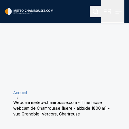
FR
Rechercher
Menu
Menu des
Accueil
Webcam meteo-chamrousse.com - Time lapse
webcam de Chamrousse (Isère - altitude 1800 m) -
vue Grenoble, Vercors, Chartreuse