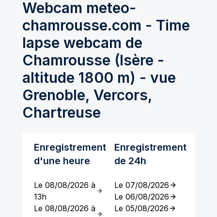
Webcam meteo-
chamrousse.com - Time
lapse webcam de
Chamrousse (Isère -
altitude 1800 m) - vue
Grenoble, Vercors,
Chartreuse
Enregistrement
Enregistrement
d'une heure
de 24h
Le 08/08/2026 à
Le 07/08/2026
13h
Le 06/08/2026
Le 08/08/2026 à
Le 05/08/2026