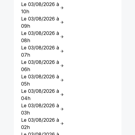
Le 03/08/2026 à
10h
Le 03/08/2026 à
09h
Le 03/08/2026 à
08h
Le 03/08/2026 à
07h
Le 03/08/2026 à
06h
Le 03/08/2026 à
05h
Le 03/08/2026 à
04h
Le 03/08/2026 à
03h
Le 03/08/2026 à
02h
Le 03/08/2026 à