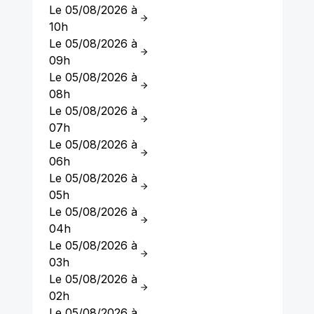
Le 05/08/2026 à
10h
Le 05/08/2026 à
09h
Le 05/08/2026 à
08h
Le 05/08/2026 à
07h
Le 05/08/2026 à
06h
Le 05/08/2026 à
05h
Le 05/08/2026 à
04h
Le 05/08/2026 à
03h
Le 05/08/2026 à
02h
Le 05/08/2026 à