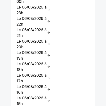
00h
Le 06/08/2026 à
23h
Le 06/08/2026 à
22h
Le 06/08/2026 à
21h
Le 06/08/2026 à
20h
Le 06/08/2026 à
19h
Le 06/08/2026 à
18h
Le 06/08/2026 à
17h
Le 06/08/2026 à
16h
Le 06/08/2026 à
15h