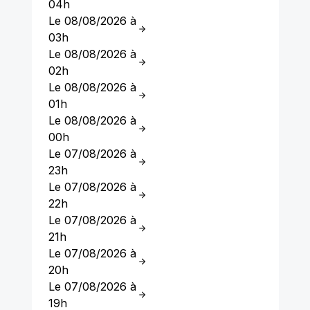
04h
Le 08/08/2026 à
03h
Le 08/08/2026 à
02h
Le 08/08/2026 à
01h
Le 08/08/2026 à
00h
Le 07/08/2026 à
23h
Le 07/08/2026 à
22h
Le 07/08/2026 à
21h
Le 07/08/2026 à
20h
Le 07/08/2026 à
19h