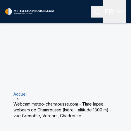
FR
Rechercher
Menu
Menu des
Accueil
Webcam meteo-chamrousse.com - Time lapse
webcam de Chamrousse (Isère - altitude 1800 m) -
vue Grenoble, Vercors, Chartreuse