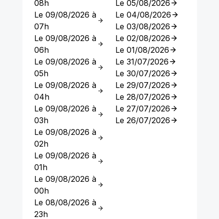
08h
Le 05/08/2026
Le 09/08/2026 à
Le 04/08/2026
07h
Le 03/08/2026
Le 09/08/2026 à
Le 02/08/2026
06h
Le 01/08/2026
Le 09/08/2026 à
Le 31/07/2026
05h
Le 30/07/2026
Le 09/08/2026 à
Le 29/07/2026
04h
Le 28/07/2026
Le 09/08/2026 à
Le 27/07/2026
03h
Le 26/07/2026
Le 09/08/2026 à
02h
Le 09/08/2026 à
01h
Le 09/08/2026 à
00h
Le 08/08/2026 à
23h