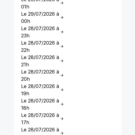
01h
Le 29/07/2026 à
00h
Le 28/07/2026 à
23h
Le 28/07/2026 à
22h
Le 28/07/2026 à
21h
Le 28/07/2026 à
20h
Le 28/07/2026 à
19h
Le 28/07/2026 à
18h
Le 28/07/2026 à
17h
Le 28/07/2026 à