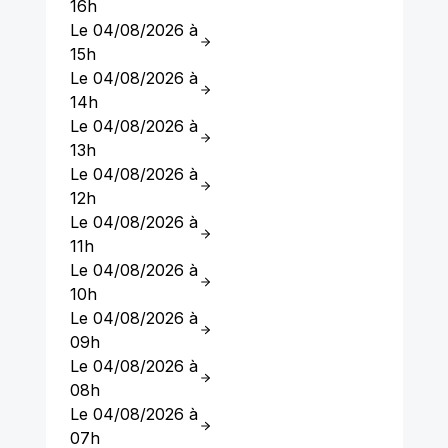
16h
Le 04/08/2026 à
15h
Le 04/08/2026 à
14h
Le 04/08/2026 à
13h
Le 04/08/2026 à
12h
Le 04/08/2026 à
11h
Le 04/08/2026 à
10h
Le 04/08/2026 à
09h
Le 04/08/2026 à
08h
Le 04/08/2026 à
07h