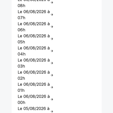
08h
Le 06/08/2026 à
07h
Le 06/08/2026 à
06h
Le 06/08/2026 à
05h
Le 06/08/2026 à
04h
Le 06/08/2026 à
03h
Le 06/08/2026 à
02h
Le 06/08/2026 à
01h
Le 06/08/2026 à
00h
Le 05/08/2026 à