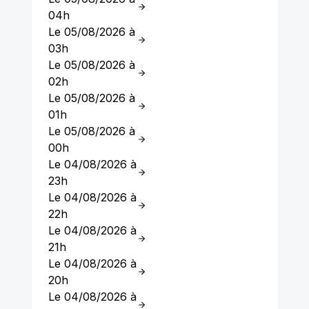
04h
Le 05/08/2026 à
03h
Le 05/08/2026 à
02h
Le 05/08/2026 à
01h
Le 05/08/2026 à
00h
Le 04/08/2026 à
23h
Le 04/08/2026 à
22h
Le 04/08/2026 à
21h
Le 04/08/2026 à
20h
Le 04/08/2026 à