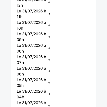
12h
Le 31/07/2026 à
11h
Le 31/07/2026 à
10h
Le 31/07/2026 à
09h
Le 31/07/2026 à
08h
Le 31/07/2026 à
07h
Le 31/07/2026 à
06h
Le 31/07/2026 à
05h
Le 31/07/2026 à
04h
Le 31/07/2026 à