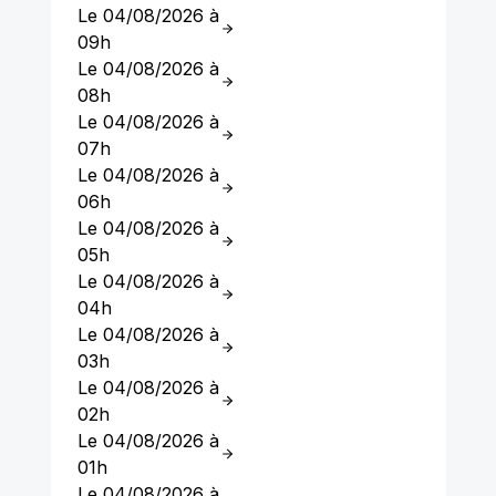
Le 04/08/2026 à
09h
Le 04/08/2026 à
08h
Le 04/08/2026 à
07h
Le 04/08/2026 à
06h
Le 04/08/2026 à
05h
Le 04/08/2026 à
04h
Le 04/08/2026 à
03h
Le 04/08/2026 à
02h
Le 04/08/2026 à
01h
Le 04/08/2026 à