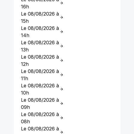
16h
Le 08/08/2026 à
15h
Le 08/08/2026 à
14h
Le 08/08/2026 à
13h
Le 08/08/2026 à
12h
Le 08/08/2026 à
11h
Le 08/08/2026 à
10h
Le 08/08/2026 à
09h
Le 08/08/2026 à
08h
Le 08/08/2026 à