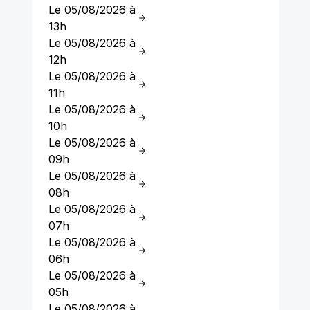
Le 05/08/2026 à
13h
Le 05/08/2026 à
12h
Le 05/08/2026 à
11h
Le 05/08/2026 à
10h
Le 05/08/2026 à
09h
Le 05/08/2026 à
08h
Le 05/08/2026 à
07h
Le 05/08/2026 à
06h
Le 05/08/2026 à
05h
Le 05/08/2026 à