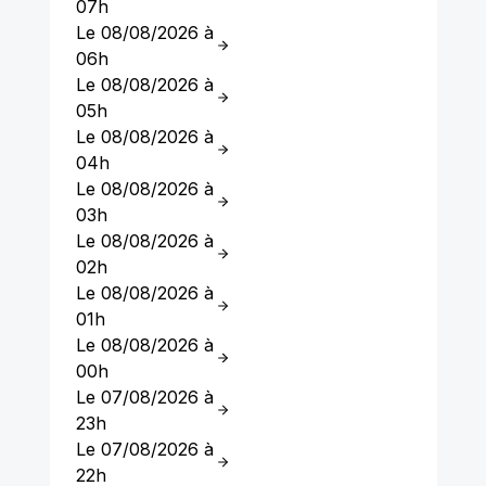
07h
Le 08/08/2026 à
06h
Le 08/08/2026 à
05h
Le 08/08/2026 à
04h
Le 08/08/2026 à
03h
Le 08/08/2026 à
02h
Le 08/08/2026 à
01h
Le 08/08/2026 à
00h
Le 07/08/2026 à
23h
Le 07/08/2026 à
22h