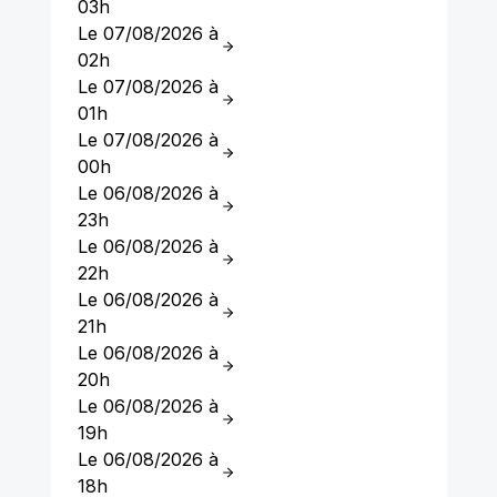
03h
Le 07/08/2026 à
02h
Le 07/08/2026 à
01h
Le 07/08/2026 à
00h
Le 06/08/2026 à
23h
Le 06/08/2026 à
22h
Le 06/08/2026 à
21h
Le 06/08/2026 à
20h
Le 06/08/2026 à
19h
Le 06/08/2026 à
18h