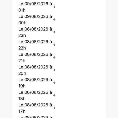
Le 09/08/2026 à
01h
Le 09/08/2026 à
00h
Le 08/08/2026 à
23h
Le 08/08/2026 à
22h
Le 08/08/2026 à
21h
Le 08/08/2026 à
20h
Le 08/08/2026 à
19h
Le 08/08/2026 à
18h
Le 08/08/2026 à
17h
Le 08/08/2026 à