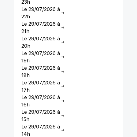
23h
Le 29/07/2026 à
22h
Le 29/07/2026 à
21h
Le 29/07/2026 à
20h
Le 29/07/2026 à
19h
Le 29/07/2026 à
18h
Le 29/07/2026 à
17h
Le 29/07/2026 à
16h
Le 29/07/2026 à
15h
Le 29/07/2026 à
14h