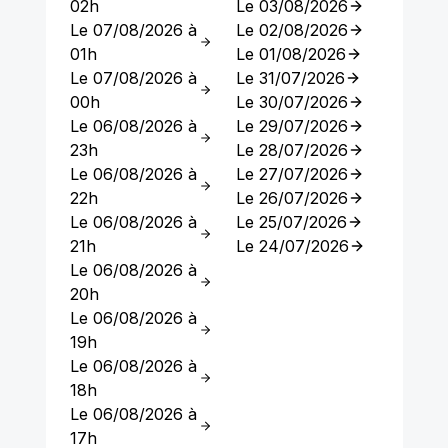
02h
Le 03/08/2026
Le 07/08/2026 à
Le 02/08/2026
01h
Le 01/08/2026
Le 07/08/2026 à
Le 31/07/2026
00h
Le 30/07/2026
Le 06/08/2026 à
Le 29/07/2026
23h
Le 28/07/2026
Le 06/08/2026 à
Le 27/07/2026
22h
Le 26/07/2026
Le 06/08/2026 à
Le 25/07/2026
21h
Le 24/07/2026
Le 06/08/2026 à
20h
Le 06/08/2026 à
19h
Le 06/08/2026 à
18h
Le 06/08/2026 à
17h