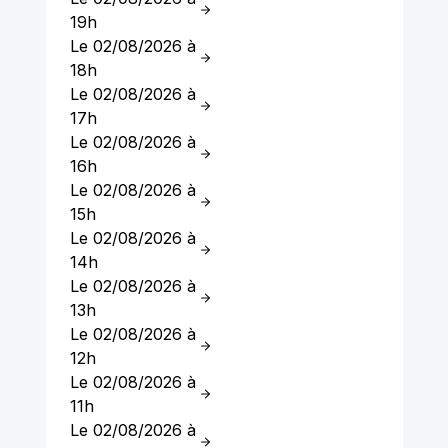
19h
Le 02/08/2026 à
18h
Le 02/08/2026 à
17h
Le 02/08/2026 à
16h
Le 02/08/2026 à
15h
Le 02/08/2026 à
14h
Le 02/08/2026 à
13h
Le 02/08/2026 à
12h
Le 02/08/2026 à
11h
Le 02/08/2026 à