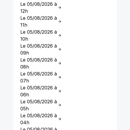
Le 05/08/2026 à
12h
Le 05/08/2026 à
11h
Le 05/08/2026 à
10h
Le 05/08/2026 à
09h
Le 05/08/2026 à
08h
Le 05/08/2026 à
07h
Le 05/08/2026 à
06h
Le 05/08/2026 à
05h
Le 05/08/2026 à
04h
Le 05/08/2026 à