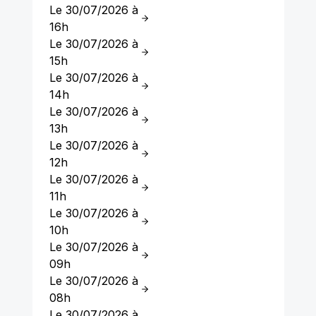
Le 30/07/2026 à
16h
Le 30/07/2026 à
15h
Le 30/07/2026 à
14h
Le 30/07/2026 à
13h
Le 30/07/2026 à
12h
Le 30/07/2026 à
11h
Le 30/07/2026 à
10h
Le 30/07/2026 à
09h
Le 30/07/2026 à
08h
Le 30/07/2026 à