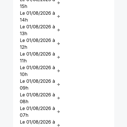
15h
Le 01/08/2026 à
14h
Le 01/08/2026 à
13h
Le 01/08/2026 à
12h
Le 01/08/2026 à
11h
Le 01/08/2026 à
10h
Le 01/08/2026 à
09h
Le 01/08/2026 à
08h
Le 01/08/2026 à
07h
Le 01/08/2026 à