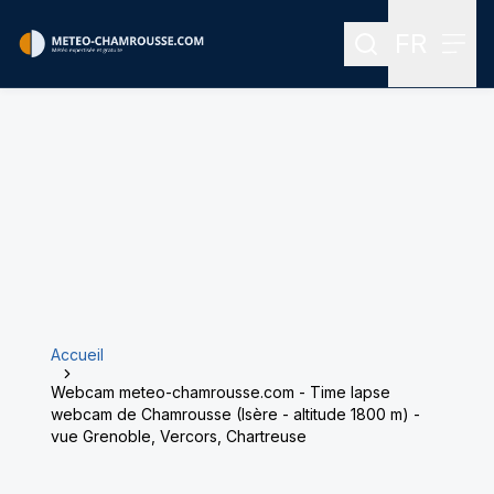
FR
Rechercher
Menu
Menu des
Accueil
Webcam meteo-chamrousse.com - Time lapse
webcam de Chamrousse (Isère - altitude 1800 m) -
vue Grenoble, Vercors, Chartreuse