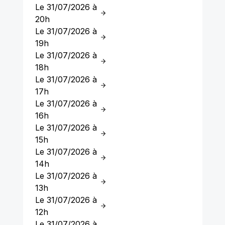
Le 31/07/2026 à
20h
Le 31/07/2026 à
19h
Le 31/07/2026 à
18h
Le 31/07/2026 à
17h
Le 31/07/2026 à
16h
Le 31/07/2026 à
15h
Le 31/07/2026 à
14h
Le 31/07/2026 à
13h
Le 31/07/2026 à
12h
Le 31/07/2026 à