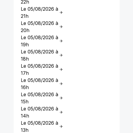
22h
Le 05/08/2026 à
21h
Le 05/08/2026 à
20h
Le 05/08/2026 à
19h
Le 05/08/2026 à
18h
Le 05/08/2026 à
17h
Le 05/08/2026 à
16h
Le 05/08/2026 à
15h
Le 05/08/2026 à
14h
Le 05/08/2026 à
13h