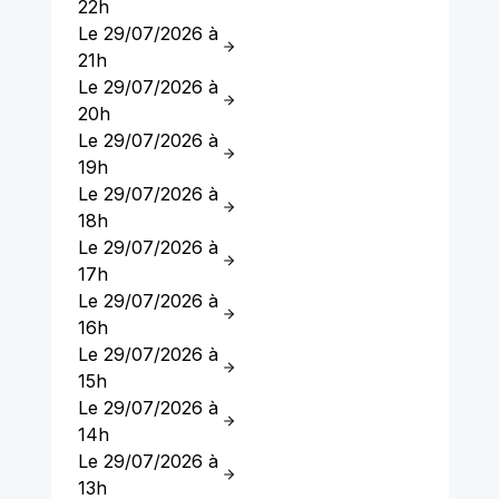
22h
Le 29/07/2026 à
21h
Le 29/07/2026 à
20h
Le 29/07/2026 à
19h
Le 29/07/2026 à
18h
Le 29/07/2026 à
17h
Le 29/07/2026 à
16h
Le 29/07/2026 à
15h
Le 29/07/2026 à
14h
Le 29/07/2026 à
13h