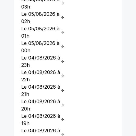
03h
Le 05/08/2026 à
02h
Le 05/08/2026 à
01h
Le 05/08/2026 à
00h
Le 04/08/2026 à
23h
Le 04/08/2026 à
22h
Le 04/08/2026 à
21h
Le 04/08/2026 à
20h
Le 04/08/2026 à
19h
Le 04/08/2026 à