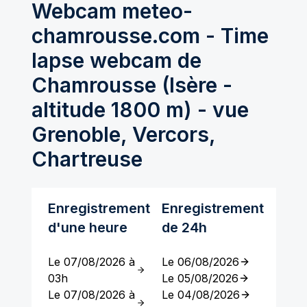
Webcam meteo-
chamrousse.com - Time
lapse webcam de
Chamrousse (Isère -
altitude 1800 m) - vue
Grenoble, Vercors,
Chartreuse
Enregistrement
Enregistrement
d'une heure
de 24h
Le 07/08/2026 à
Le 06/08/2026
03h
Le 05/08/2026
Le 07/08/2026 à
Le 04/08/2026