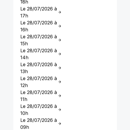
18h
Le 28/07/2026 à
17h
Le 28/07/2026 à
16h
Le 28/07/2026 à
15h
Le 28/07/2026 à
14h
Le 28/07/2026 à
13h
Le 28/07/2026 à
12h
Le 28/07/2026 à
11h
Le 28/07/2026 à
10h
Le 28/07/2026 à
09h