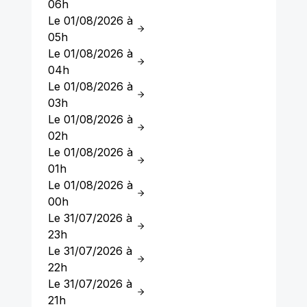
06h
Le 01/08/2026 à
05h
Le 01/08/2026 à
04h
Le 01/08/2026 à
03h
Le 01/08/2026 à
02h
Le 01/08/2026 à
01h
Le 01/08/2026 à
00h
Le 31/07/2026 à
23h
Le 31/07/2026 à
22h
Le 31/07/2026 à
21h