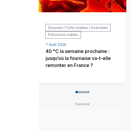
Douceur / Forte chaleur / Incendies
Prévisions météo
7 Août 2026
40 °C la semaine prochaine :
jusqu’où la fournaise va-t-elle
remonter en France ?
0
1
2
3
4
5