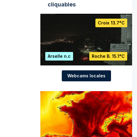
cliquables
Croix
13.7°C
Arselle
n.c
Roche B.
15.1°C
Webcams locales