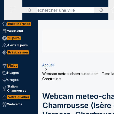
Rechercher
Menu secondaire
Bulletin France
Week-end
15 jours
Alerte 8 jours
Prévi. saison
Accueil
Pluies
Nuages
Webcam meteo-chamrousse.com - Time laps
Chartreuse
Orages
Station
Chamrousse
Webcam meteo-cha
Votre quartier
Chamrousse (Isère -
Webcams