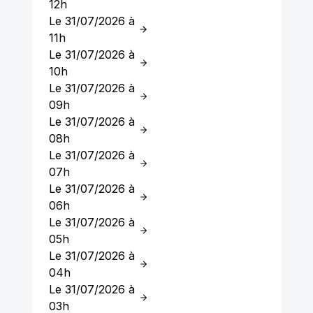
12h
Le 31/07/2026 à
11h
Le 31/07/2026 à
10h
Le 31/07/2026 à
09h
Le 31/07/2026 à
08h
Le 31/07/2026 à
07h
Le 31/07/2026 à
06h
Le 31/07/2026 à
05h
Le 31/07/2026 à
04h
Le 31/07/2026 à
03h