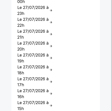
00h
Le 27/07/2026 à
23h
Le 27/07/2026 à
22h
Le 27/07/2026 à
21h
Le 27/07/2026 à
20h
Le 27/07/2026 à
19h
Le 27/07/2026 à
18h
Le 27/07/2026 à
17h
Le 27/07/2026 à
16h
Le 27/07/2026 à
15h