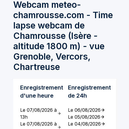
Webcam meteo-
chamrousse.com - Time
lapse webcam de
Chamrousse (Isère -
altitude 1800 m) - vue
Grenoble, Vercors,
Chartreuse
Enregistrement
Enregistrement
d'une heure
de 24h
Le 07/08/2026 à
Le 06/08/2026
13h
Le 05/08/2026
Le 07/08/2026 à
Le 04/08/2026