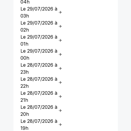
04h
Le 29/07/2026 à
03h
Le 29/07/2026 à
02h
Le 29/07/2026 à
01h
Le 29/07/2026 à
00h
Le 28/07/2026 à
23h
Le 28/07/2026 à
22h
Le 28/07/2026 à
21h
Le 28/07/2026 à
20h
Le 28/07/2026 à
19h