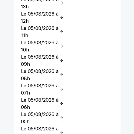
13h
Le 05/08/2026 à
12h
Le 05/08/2026 à
11h
Le 05/08/2026 à
10h
Le 05/08/2026 à
09h
Le 05/08/2026 à
08h
Le 05/08/2026 à
07h
Le 05/08/2026 à
06h
Le 05/08/2026 à
05h
Le 05/08/2026 à