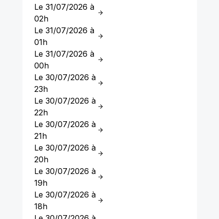
Le 31/07/2026 à
02h
Le 31/07/2026 à
01h
Le 31/07/2026 à
00h
Le 30/07/2026 à
23h
Le 30/07/2026 à
22h
Le 30/07/2026 à
21h
Le 30/07/2026 à
20h
Le 30/07/2026 à
19h
Le 30/07/2026 à
18h
Le 30/07/2026 à