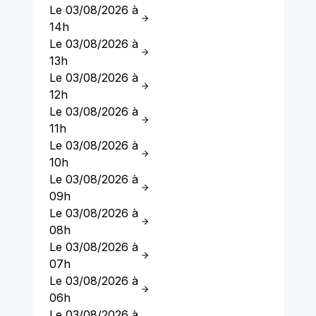
Le 03/08/2026 à
14h
Le 03/08/2026 à
13h
Le 03/08/2026 à
12h
Le 03/08/2026 à
11h
Le 03/08/2026 à
10h
Le 03/08/2026 à
09h
Le 03/08/2026 à
08h
Le 03/08/2026 à
07h
Le 03/08/2026 à
06h
Le 03/08/2026 à