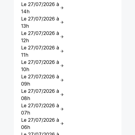
Le 27/07/2026 à
14h
Le 27/07/2026 à
13h
Le 27/07/2026 à
12h
Le 27/07/2026 à
11h
Le 27/07/2026 à
10h
Le 27/07/2026 à
09h
Le 27/07/2026 à
08h
Le 27/07/2026 à
07h
Le 27/07/2026 à
06h
Le 27/07/2026 à