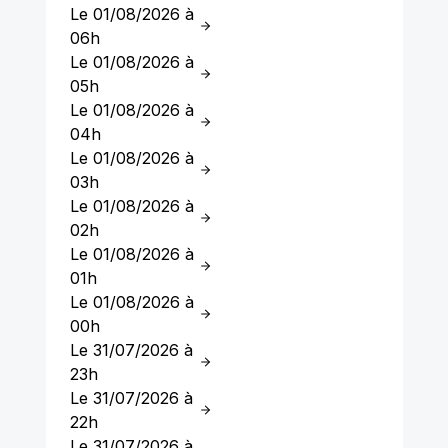
Le 01/08/2026 à
06h
Le 01/08/2026 à
05h
Le 01/08/2026 à
04h
Le 01/08/2026 à
03h
Le 01/08/2026 à
02h
Le 01/08/2026 à
01h
Le 01/08/2026 à
00h
Le 31/07/2026 à
23h
Le 31/07/2026 à
22h
Le 31/07/2026 à