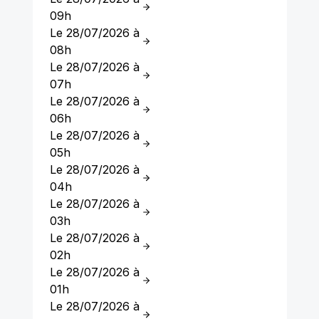
09h
Le 28/07/2026 à
08h
Le 28/07/2026 à
07h
Le 28/07/2026 à
06h
Le 28/07/2026 à
05h
Le 28/07/2026 à
04h
Le 28/07/2026 à
03h
Le 28/07/2026 à
02h
Le 28/07/2026 à
01h
Le 28/07/2026 à