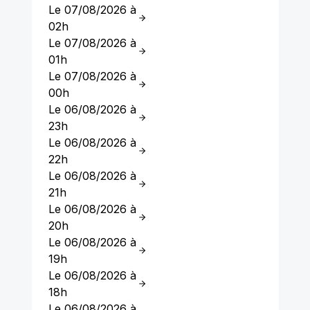
Le 07/08/2026 à
02h
Le 07/08/2026 à
01h
Le 07/08/2026 à
00h
Le 06/08/2026 à
23h
Le 06/08/2026 à
22h
Le 06/08/2026 à
21h
Le 06/08/2026 à
20h
Le 06/08/2026 à
19h
Le 06/08/2026 à
18h
Le 06/08/2026 à