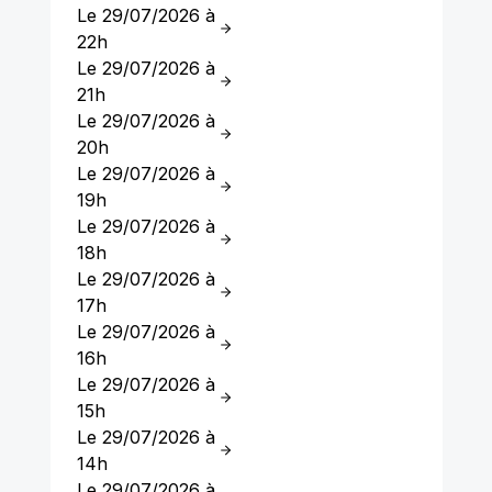
Le 29/07/2026 à
22h
Le 29/07/2026 à
21h
Le 29/07/2026 à
20h
Le 29/07/2026 à
19h
Le 29/07/2026 à
18h
Le 29/07/2026 à
17h
Le 29/07/2026 à
16h
Le 29/07/2026 à
15h
Le 29/07/2026 à
14h
Le 29/07/2026 à