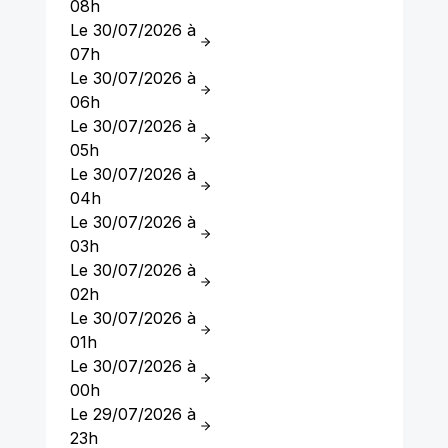
08h
Le 30/07/2026 à
07h
Le 30/07/2026 à
06h
Le 30/07/2026 à
05h
Le 30/07/2026 à
04h
Le 30/07/2026 à
03h
Le 30/07/2026 à
02h
Le 30/07/2026 à
01h
Le 30/07/2026 à
00h
Le 29/07/2026 à
23h