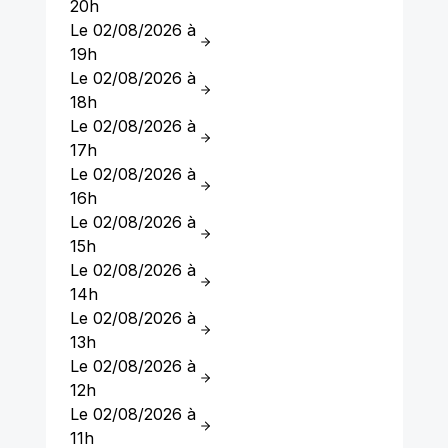
20h
Le 02/08/2026 à
19h
Le 02/08/2026 à
18h
Le 02/08/2026 à
17h
Le 02/08/2026 à
16h
Le 02/08/2026 à
15h
Le 02/08/2026 à
14h
Le 02/08/2026 à
13h
Le 02/08/2026 à
12h
Le 02/08/2026 à
11h