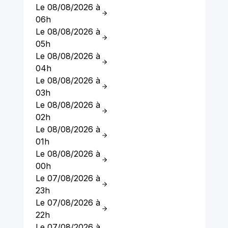
Le 08/08/2026 à
06h
Le 08/08/2026 à
05h
Le 08/08/2026 à
04h
Le 08/08/2026 à
03h
Le 08/08/2026 à
02h
Le 08/08/2026 à
01h
Le 08/08/2026 à
00h
Le 07/08/2026 à
23h
Le 07/08/2026 à
22h
Le 07/08/2026 à