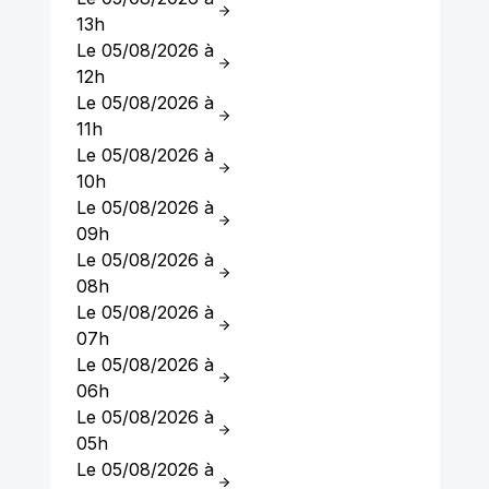
13h
Le 05/08/2026 à
12h
Le 05/08/2026 à
11h
Le 05/08/2026 à
10h
Le 05/08/2026 à
09h
Le 05/08/2026 à
08h
Le 05/08/2026 à
07h
Le 05/08/2026 à
06h
Le 05/08/2026 à
05h
Le 05/08/2026 à