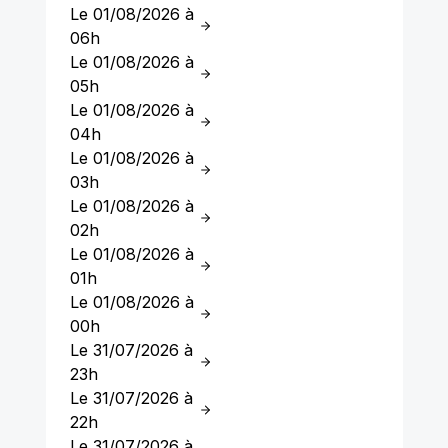
Le 01/08/2026 à
06h
Le 01/08/2026 à
05h
Le 01/08/2026 à
04h
Le 01/08/2026 à
03h
Le 01/08/2026 à
02h
Le 01/08/2026 à
01h
Le 01/08/2026 à
00h
Le 31/07/2026 à
23h
Le 31/07/2026 à
22h
Le 31/07/2026 à