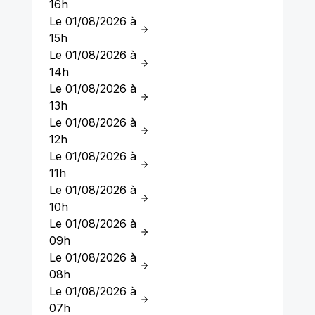
16h
Le 01/08/2026 à
15h
Le 01/08/2026 à
14h
Le 01/08/2026 à
13h
Le 01/08/2026 à
12h
Le 01/08/2026 à
11h
Le 01/08/2026 à
10h
Le 01/08/2026 à
09h
Le 01/08/2026 à
08h
Le 01/08/2026 à
07h