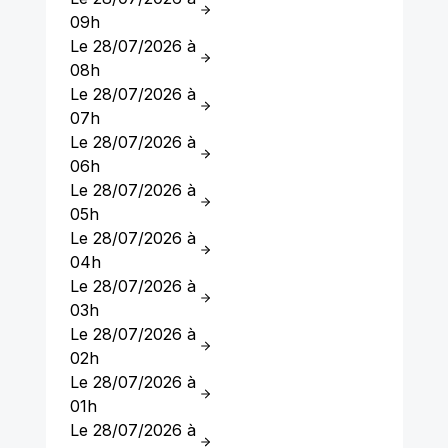
09h
Le 28/07/2026 à
08h
Le 28/07/2026 à
07h
Le 28/07/2026 à
06h
Le 28/07/2026 à
05h
Le 28/07/2026 à
04h
Le 28/07/2026 à
03h
Le 28/07/2026 à
02h
Le 28/07/2026 à
01h
Le 28/07/2026 à