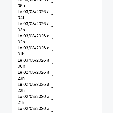
05h
Le 03/08/2026 à
04h
Le 03/08/2026 à
03h
Le 03/08/2026 à
02h
Le 03/08/2026 à
01h
Le 03/08/2026 à
00h
Le 02/08/2026 à
23h
Le 02/08/2026 à
22h
Le 02/08/2026 à
21h
Le 02/08/2026 à