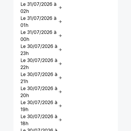
Le 31/07/2026 à
02h
Le 31/07/2026 à
01h
Le 31/07/2026 à
00h
Le 30/07/2026 à
23h
Le 30/07/2026 à
22h
Le 30/07/2026 à
21h
Le 30/07/2026 à
20h
Le 30/07/2026 à
19h
Le 30/07/2026 à
18h
Le 30/07/2026 à