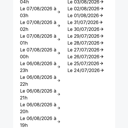
04h
Le 03/08/2026
Le 07/08/2026 à
Le 02/08/2026
03h
Le 01/08/2026
Le 07/08/2026 à
Le 31/07/2026
02h
Le 30/07/2026
Le 07/08/2026 à
Le 29/07/2026
01h
Le 28/07/2026
Le 07/08/2026 à
Le 27/07/2026
00h
Le 26/07/2026
Le 06/08/2026 à
Le 25/07/2026
23h
Le 24/07/2026
Le 06/08/2026 à
22h
Le 06/08/2026 à
21h
Le 06/08/2026 à
20h
Le 06/08/2026 à
19h