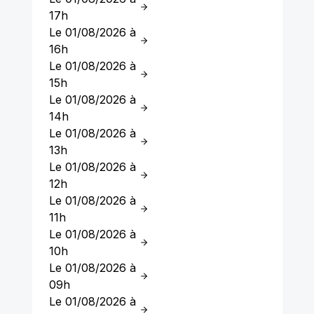
17h
Le 01/08/2026 à
16h
Le 01/08/2026 à
15h
Le 01/08/2026 à
14h
Le 01/08/2026 à
13h
Le 01/08/2026 à
12h
Le 01/08/2026 à
11h
Le 01/08/2026 à
10h
Le 01/08/2026 à
09h
Le 01/08/2026 à