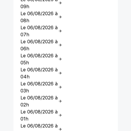
09h
Le 06/08/2026 à
08h
Le 06/08/2026 à
07h
Le 06/08/2026 à
06h
Le 06/08/2026 à
05h
Le 06/08/2026 à
04h
Le 06/08/2026 à
03h
Le 06/08/2026 à
02h
Le 06/08/2026 à
01h
Le 06/08/2026 à