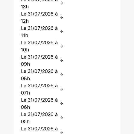
13h
Le 31/07/2026 à
12h
Le 31/07/2026 à
11h
Le 31/07/2026 à
10h
Le 31/07/2026 à
09h
Le 31/07/2026 à
08h
Le 31/07/2026 à
07h
Le 31/07/2026 à
06h
Le 31/07/2026 à
05h
Le 31/07/2026 à