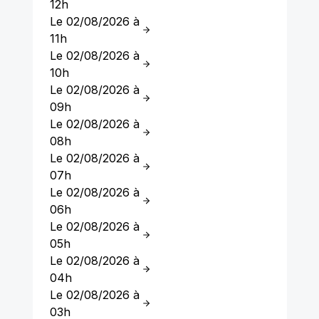
12h
Le 02/08/2026 à
11h
Le 02/08/2026 à
10h
Le 02/08/2026 à
09h
Le 02/08/2026 à
08h
Le 02/08/2026 à
07h
Le 02/08/2026 à
06h
Le 02/08/2026 à
05h
Le 02/08/2026 à
04h
Le 02/08/2026 à
03h