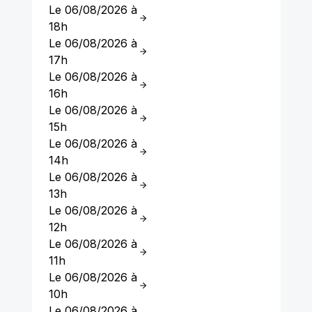
Le 06/08/2026 à
18h
Le 06/08/2026 à
17h
Le 06/08/2026 à
16h
Le 06/08/2026 à
15h
Le 06/08/2026 à
14h
Le 06/08/2026 à
13h
Le 06/08/2026 à
12h
Le 06/08/2026 à
11h
Le 06/08/2026 à
10h
Le 06/08/2026 à