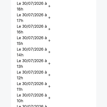
Le 30/07/2026 à
18h
Le 30/07/2026 à
17h
Le 30/07/2026 à
16h
Le 30/07/2026 à
15h
Le 30/07/2026 à
14h
Le 30/07/2026 à
13h
Le 30/07/2026 à
12h
Le 30/07/2026 à
11h
Le 30/07/2026 à
10h
Le 30/07/2026 à