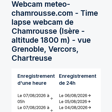
Webcam meteo-
chamrousse.com - Time
lapse webcam de
Chamrousse (Isère -
altitude 1800 m) - vue
Grenoble, Vercors,
Chartreuse
Enregistrement
Enregistrement
d'une heure
de 24h
Le 07/08/2026 à
Le 06/08/2026
05h
Le 05/08/2026
Le 07/08/2026 à
Le 04/08/2026