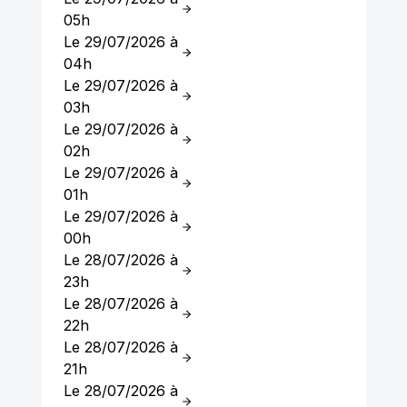
05h
Le 29/07/2026 à
04h
Le 29/07/2026 à
03h
Le 29/07/2026 à
02h
Le 29/07/2026 à
01h
Le 29/07/2026 à
00h
Le 28/07/2026 à
23h
Le 28/07/2026 à
22h
Le 28/07/2026 à
21h
Le 28/07/2026 à