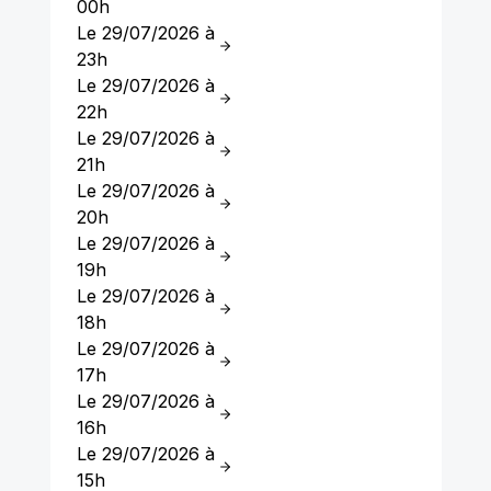
00h
Le 29/07/2026 à
23h
Le 29/07/2026 à
22h
Le 29/07/2026 à
21h
Le 29/07/2026 à
20h
Le 29/07/2026 à
19h
Le 29/07/2026 à
18h
Le 29/07/2026 à
17h
Le 29/07/2026 à
16h
Le 29/07/2026 à
15h