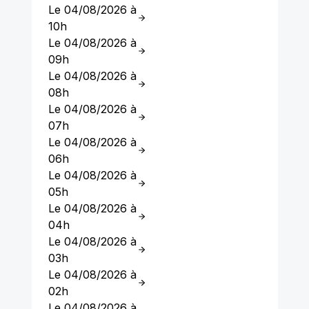
Le 04/08/2026 à
10h
Le 04/08/2026 à
09h
Le 04/08/2026 à
08h
Le 04/08/2026 à
07h
Le 04/08/2026 à
06h
Le 04/08/2026 à
05h
Le 04/08/2026 à
04h
Le 04/08/2026 à
03h
Le 04/08/2026 à
02h
Le 04/08/2026 à