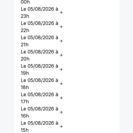
00h
Le 05/08/2026 à
23h
Le 05/08/2026 à
22h
Le 05/08/2026 à
21h
Le 05/08/2026 à
20h
Le 05/08/2026 à
19h
Le 05/08/2026 à
18h
Le 05/08/2026 à
17h
Le 05/08/2026 à
16h
Le 05/08/2026 à
15h