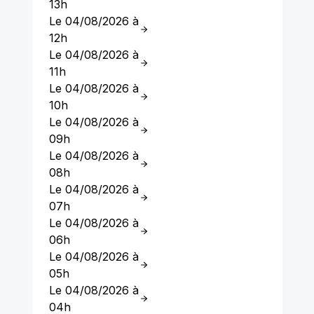
13h
Le 04/08/2026 à
12h
Le 04/08/2026 à
11h
Le 04/08/2026 à
10h
Le 04/08/2026 à
09h
Le 04/08/2026 à
08h
Le 04/08/2026 à
07h
Le 04/08/2026 à
06h
Le 04/08/2026 à
05h
Le 04/08/2026 à
04h