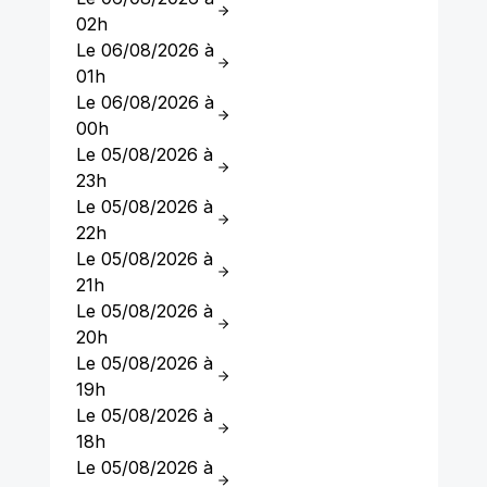
02h
Le 06/08/2026 à
01h
Le 06/08/2026 à
00h
Le 05/08/2026 à
23h
Le 05/08/2026 à
22h
Le 05/08/2026 à
21h
Le 05/08/2026 à
20h
Le 05/08/2026 à
19h
Le 05/08/2026 à
18h
Le 05/08/2026 à