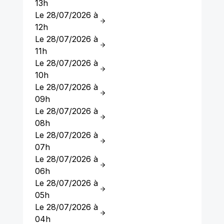
13h
Le 28/07/2026 à
12h
Le 28/07/2026 à
11h
Le 28/07/2026 à
10h
Le 28/07/2026 à
09h
Le 28/07/2026 à
08h
Le 28/07/2026 à
07h
Le 28/07/2026 à
06h
Le 28/07/2026 à
05h
Le 28/07/2026 à
04h