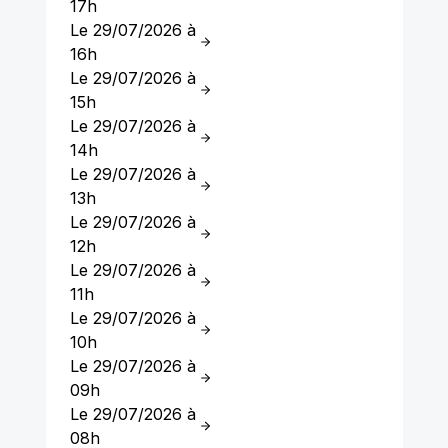
17h
Le 29/07/2026 à
16h
Le 29/07/2026 à
15h
Le 29/07/2026 à
14h
Le 29/07/2026 à
13h
Le 29/07/2026 à
12h
Le 29/07/2026 à
11h
Le 29/07/2026 à
10h
Le 29/07/2026 à
09h
Le 29/07/2026 à
08h