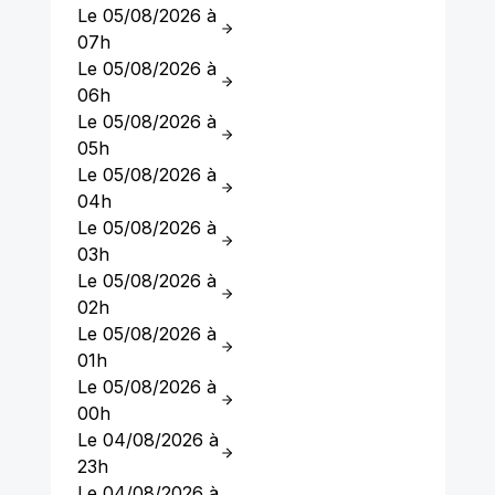
Le 05/08/2026 à
07h
Le 05/08/2026 à
06h
Le 05/08/2026 à
05h
Le 05/08/2026 à
04h
Le 05/08/2026 à
03h
Le 05/08/2026 à
02h
Le 05/08/2026 à
01h
Le 05/08/2026 à
00h
Le 04/08/2026 à
23h
Le 04/08/2026 à