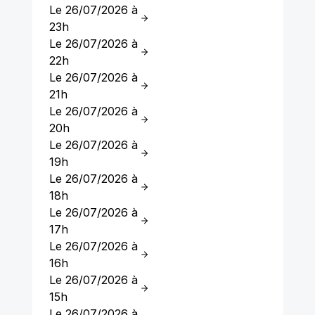
Le 26/07/2026 à
23h
Le 26/07/2026 à
22h
Le 26/07/2026 à
21h
Le 26/07/2026 à
20h
Le 26/07/2026 à
19h
Le 26/07/2026 à
18h
Le 26/07/2026 à
17h
Le 26/07/2026 à
16h
Le 26/07/2026 à
15h
Le 26/07/2026 à