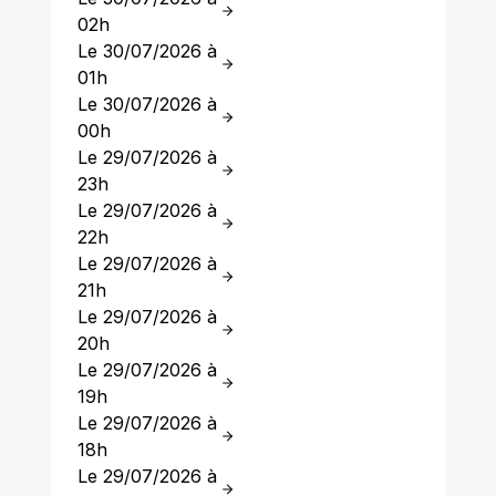
02h
Le 30/07/2026 à
01h
Le 30/07/2026 à
00h
Le 29/07/2026 à
23h
Le 29/07/2026 à
22h
Le 29/07/2026 à
21h
Le 29/07/2026 à
20h
Le 29/07/2026 à
19h
Le 29/07/2026 à
18h
Le 29/07/2026 à