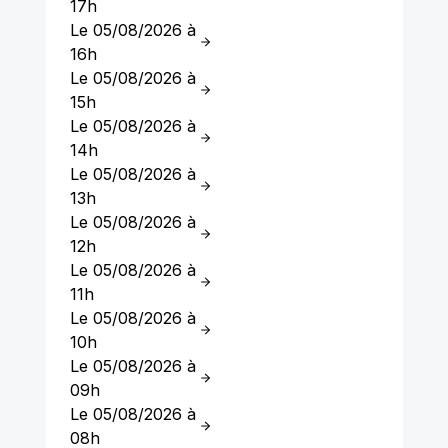
17h
Le 05/08/2026 à
16h
Le 05/08/2026 à
15h
Le 05/08/2026 à
14h
Le 05/08/2026 à
13h
Le 05/08/2026 à
12h
Le 05/08/2026 à
11h
Le 05/08/2026 à
10h
Le 05/08/2026 à
09h
Le 05/08/2026 à
08h