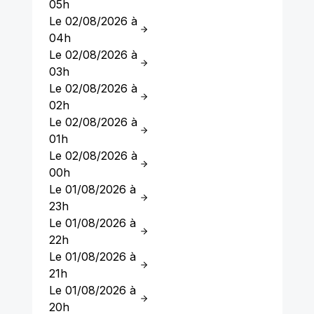
05h
Le 02/08/2026 à
04h
Le 02/08/2026 à
03h
Le 02/08/2026 à
02h
Le 02/08/2026 à
01h
Le 02/08/2026 à
00h
Le 01/08/2026 à
23h
Le 01/08/2026 à
22h
Le 01/08/2026 à
21h
Le 01/08/2026 à
20h