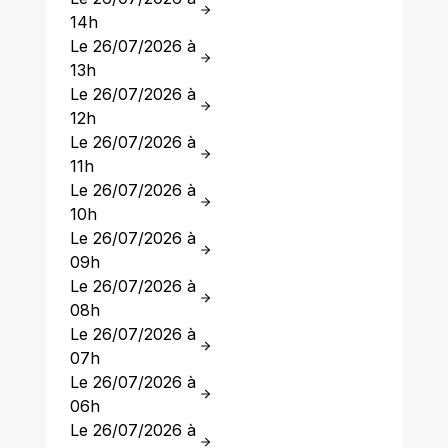
14h
Le 26/07/2026 à
13h
Le 26/07/2026 à
12h
Le 26/07/2026 à
11h
Le 26/07/2026 à
10h
Le 26/07/2026 à
09h
Le 26/07/2026 à
08h
Le 26/07/2026 à
07h
Le 26/07/2026 à
06h
Le 26/07/2026 à