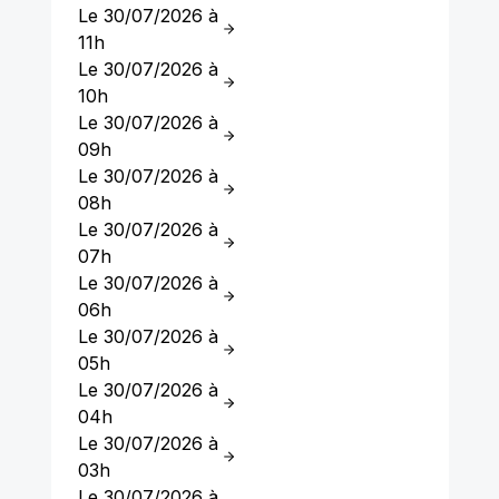
Le 30/07/2026 à
11h
Le 30/07/2026 à
10h
Le 30/07/2026 à
09h
Le 30/07/2026 à
08h
Le 30/07/2026 à
07h
Le 30/07/2026 à
06h
Le 30/07/2026 à
05h
Le 30/07/2026 à
04h
Le 30/07/2026 à
03h
Le 30/07/2026 à