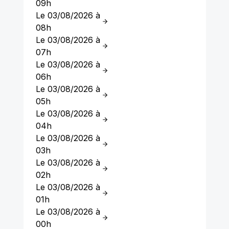
09h
Le 03/08/2026 à
08h
Le 03/08/2026 à
07h
Le 03/08/2026 à
06h
Le 03/08/2026 à
05h
Le 03/08/2026 à
04h
Le 03/08/2026 à
03h
Le 03/08/2026 à
02h
Le 03/08/2026 à
01h
Le 03/08/2026 à
00h