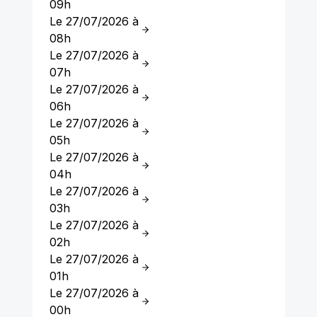
09h
Le 27/07/2026 à
08h
Le 27/07/2026 à
07h
Le 27/07/2026 à
06h
Le 27/07/2026 à
05h
Le 27/07/2026 à
04h
Le 27/07/2026 à
03h
Le 27/07/2026 à
02h
Le 27/07/2026 à
01h
Le 27/07/2026 à
00h