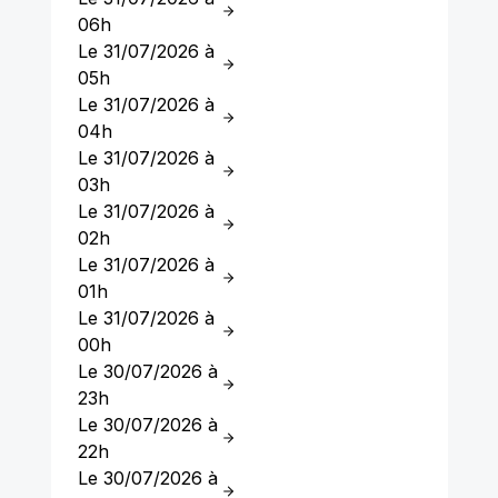
06h
Le 31/07/2026 à
05h
Le 31/07/2026 à
04h
Le 31/07/2026 à
03h
Le 31/07/2026 à
02h
Le 31/07/2026 à
01h
Le 31/07/2026 à
00h
Le 30/07/2026 à
23h
Le 30/07/2026 à
22h
Le 30/07/2026 à