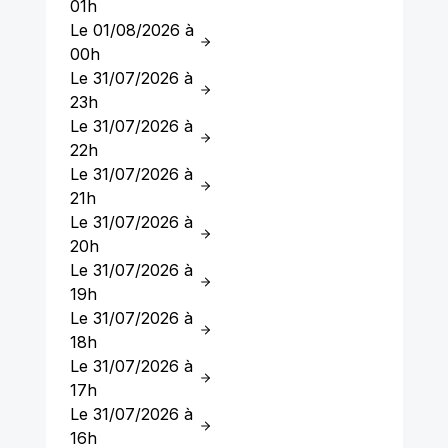
01h
Le 01/08/2026 à
00h
Le 31/07/2026 à
23h
Le 31/07/2026 à
22h
Le 31/07/2026 à
21h
Le 31/07/2026 à
20h
Le 31/07/2026 à
19h
Le 31/07/2026 à
18h
Le 31/07/2026 à
17h
Le 31/07/2026 à
16h