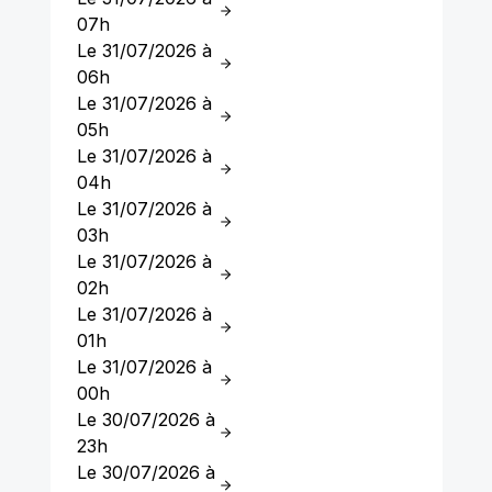
07h
Le 31/07/2026 à
06h
Le 31/07/2026 à
05h
Le 31/07/2026 à
04h
Le 31/07/2026 à
03h
Le 31/07/2026 à
02h
Le 31/07/2026 à
01h
Le 31/07/2026 à
00h
Le 30/07/2026 à
23h
Le 30/07/2026 à