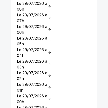
Le 29/07/2026 à
08h
Le 29/07/2026 à
07h
Le 29/07/2026 à
06h
Le 29/07/2026 à
05h
Le 29/07/2026 à
04h
Le 29/07/2026 à
03h
Le 29/07/2026 à
02h
Le 29/07/2026 à
01h
Le 29/07/2026 à
00h
Le 28/07/2026 à