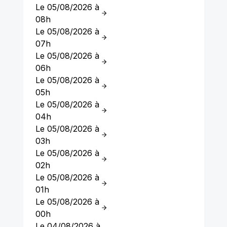
Le 05/08/2026 à
08h
Le 05/08/2026 à
07h
Le 05/08/2026 à
06h
Le 05/08/2026 à
05h
Le 05/08/2026 à
04h
Le 05/08/2026 à
03h
Le 05/08/2026 à
02h
Le 05/08/2026 à
01h
Le 05/08/2026 à
00h
Le 04/08/2026 à