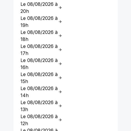
Le 08/08/2026 à
20h
Le 08/08/2026 à
19h
Le 08/08/2026 à
18h
Le 08/08/2026 à
17h
Le 08/08/2026 à
16h
Le 08/08/2026 à
15h
Le 08/08/2026 à
14h
Le 08/08/2026 à
13h
Le 08/08/2026 à
12h
Le 08/08/2026 à