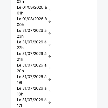
02h
Le 01/08/2026 à
01h
Le 01/08/2026 à
00h
Le 31/07/2026 à
23h
Le 31/07/2026 à
22h
Le 31/07/2026 à
21h
Le 31/07/2026 à
20h
Le 31/07/2026 à
19h
Le 31/07/2026 à
18h
Le 31/07/2026 à
17h