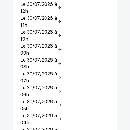
Le 30/07/2026 à
12h
Le 30/07/2026 à
11h
Le 30/07/2026 à
10h
Le 30/07/2026 à
09h
Le 30/07/2026 à
08h
Le 30/07/2026 à
07h
Le 30/07/2026 à
06h
Le 30/07/2026 à
05h
Le 30/07/2026 à
04h
Le 30/07/2026 à