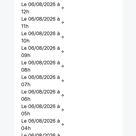
Le 06/08/2026 à
12h
Le 06/08/2026 à
11h
Le 06/08/2026 à
10h
Le 06/08/2026 à
09h
Le 06/08/2026 à
08h
Le 06/08/2026 à
07h
Le 06/08/2026 à
06h
Le 06/08/2026 à
05h
Le 06/08/2026 à
04h
Le 06/08/2026 à