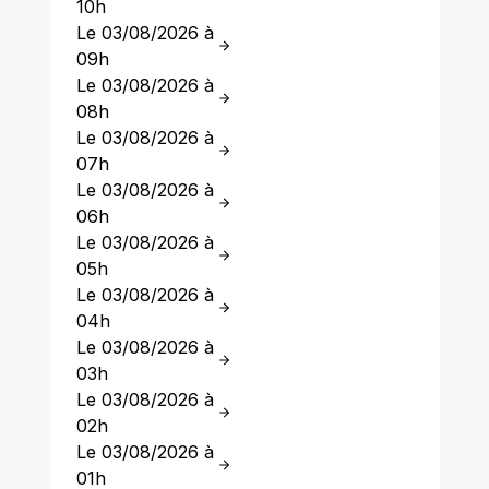
10h
Le 03/08/2026 à
09h
Le 03/08/2026 à
08h
Le 03/08/2026 à
07h
Le 03/08/2026 à
06h
Le 03/08/2026 à
05h
Le 03/08/2026 à
04h
Le 03/08/2026 à
03h
Le 03/08/2026 à
02h
Le 03/08/2026 à
01h