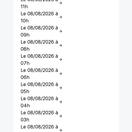
11h
Le 08/08/2026 à
10h
Le 08/08/2026 à
09h
Le 08/08/2026 à
08h
Le 08/08/2026 à
07h
Le 08/08/2026 à
06h
Le 08/08/2026 à
05h
Le 08/08/2026 à
04h
Le 08/08/2026 à
03h
Le 08/08/2026 à