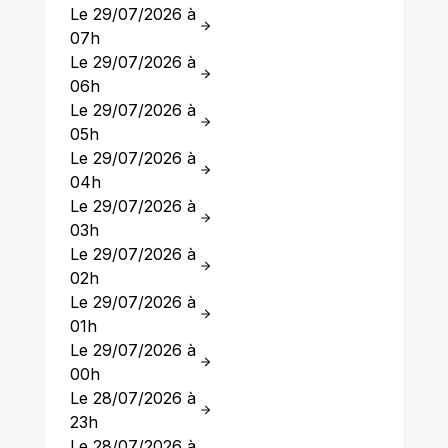
Le 29/07/2026 à
07h
Le 29/07/2026 à
06h
Le 29/07/2026 à
05h
Le 29/07/2026 à
04h
Le 29/07/2026 à
03h
Le 29/07/2026 à
02h
Le 29/07/2026 à
01h
Le 29/07/2026 à
00h
Le 28/07/2026 à
23h
Le 28/07/2026 à