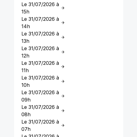
Le 31/07/2026 à
15h
Le 31/07/2026 à
14h
Le 31/07/2026 à
13h
Le 31/07/2026 à
12h
Le 31/07/2026 à
11h
Le 31/07/2026 à
10h
Le 31/07/2026 à
09h
Le 31/07/2026 à
08h
Le 31/07/2026 à
07h
Le 31/07/2026 à