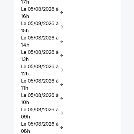
17h
Le 05/08/2026 à
16h
Le 05/08/2026 à
15h
Le 05/08/2026 à
14h
Le 05/08/2026 à
13h
Le 05/08/2026 à
12h
Le 05/08/2026 à
11h
Le 05/08/2026 à
10h
Le 05/08/2026 à
09h
Le 05/08/2026 à
08h