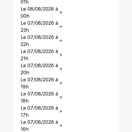
01h
Le 08/08/2026 à
00h
Le 07/08/2026 à
23h
Le 07/08/2026 à
22h
Le 07/08/2026 à
21h
Le 07/08/2026 à
20h
Le 07/08/2026 à
19h
Le 07/08/2026 à
18h
Le 07/08/2026 à
17h
Le 07/08/2026 à
16h