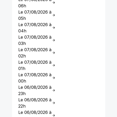
06h
Le 07/08/2026 à
05h
Le 07/08/2026 à
04h
Le 07/08/2026 à
03h
Le 07/08/2026 à
02h
Le 07/08/2026 à
01h
Le 07/08/2026 à
00h
Le 06/08/2026 à
23h
Le 06/08/2026 à
22h
Le 06/08/2026 à