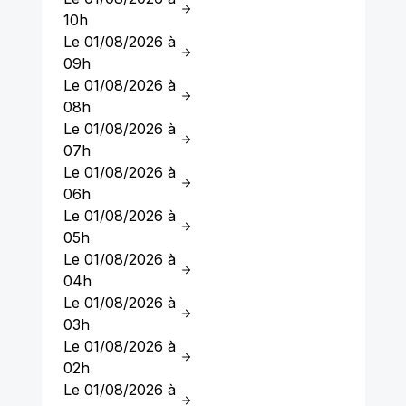
10h
Le 01/08/2026 à
09h
Le 01/08/2026 à
08h
Le 01/08/2026 à
07h
Le 01/08/2026 à
06h
Le 01/08/2026 à
05h
Le 01/08/2026 à
04h
Le 01/08/2026 à
03h
Le 01/08/2026 à
02h
Le 01/08/2026 à