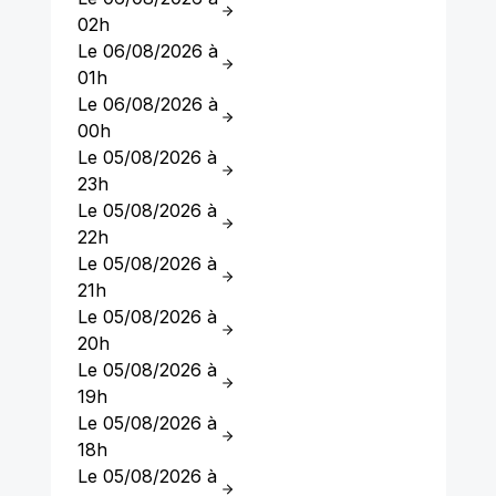
02h
Le 06/08/2026 à
01h
Le 06/08/2026 à
00h
Le 05/08/2026 à
23h
Le 05/08/2026 à
22h
Le 05/08/2026 à
21h
Le 05/08/2026 à
20h
Le 05/08/2026 à
19h
Le 05/08/2026 à
18h
Le 05/08/2026 à