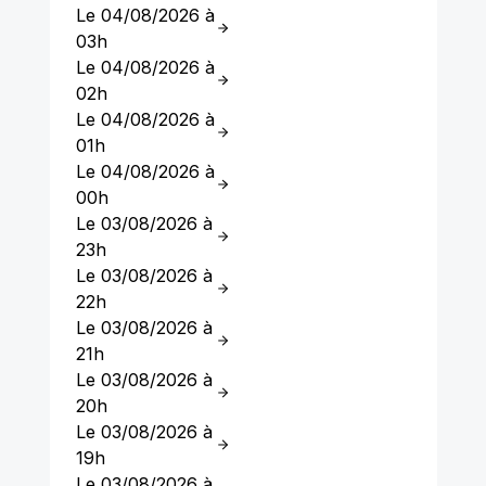
Le 04/08/2026 à
03h
Le 04/08/2026 à
02h
Le 04/08/2026 à
01h
Le 04/08/2026 à
00h
Le 03/08/2026 à
23h
Le 03/08/2026 à
22h
Le 03/08/2026 à
21h
Le 03/08/2026 à
20h
Le 03/08/2026 à
19h
Le 03/08/2026 à