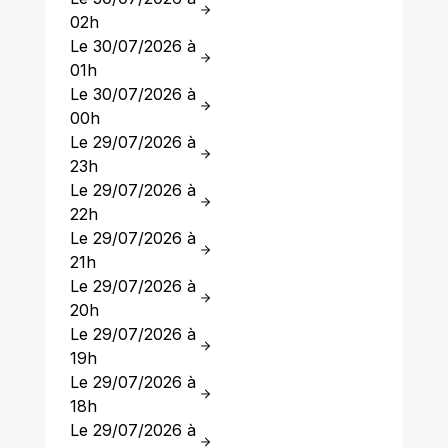
02h
Le 30/07/2026 à
01h
Le 30/07/2026 à
00h
Le 29/07/2026 à
23h
Le 29/07/2026 à
22h
Le 29/07/2026 à
21h
Le 29/07/2026 à
20h
Le 29/07/2026 à
19h
Le 29/07/2026 à
18h
Le 29/07/2026 à