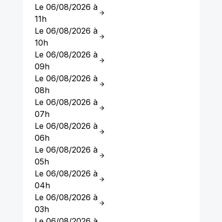
Le 06/08/2026 à
11h
Le 06/08/2026 à
10h
Le 06/08/2026 à
09h
Le 06/08/2026 à
08h
Le 06/08/2026 à
07h
Le 06/08/2026 à
06h
Le 06/08/2026 à
05h
Le 06/08/2026 à
04h
Le 06/08/2026 à
03h
Le 06/08/2026 à